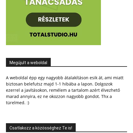
Megújult a weboldal
A weboldal épp egy nagyobb átalakításon esik át, ami miatt
biztosan belefutsz majd 1-1 hibába a lapon. Dolgozok
ezerrel a javításokon, remélem a tartalom azért élvezhető
marad annyira, ez ne okozzon nagyobb gondot. Thx a
türelmed. :)
Csatlakozz a közösséghez Te is!