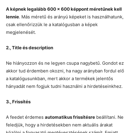
A képnek legalább 600 x 600 képpont méretűnek kell
lennie
. Más méretű és arányú képeket is használhatunk,
csak ellenőrizzük le a katalógusban a képek
megjelenését.
2., Title és description
Ne hiányozzon és ne legyen csupa nagybetű. Gondot ez
akkor tud érdemben okozni, ha nagy arányban fordul elő
a katalógusunkban, mert akkor a termékek jelentős
hányadát nem fogjuk tudni használni a hirdetéseinkhez.
3., Frissítés
A feedet érdemes
automatikus frissítésre
beállítani. Ne
feledjük, hogy a hirdetésekben nem aktuális árakat
közölni a fogyasztó megtévesztésének számít. Emiatt