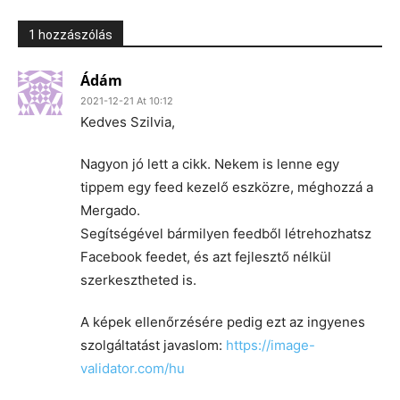
1 hozzászólás
Ádám
2021-12-21 At 10:12
Kedves Szilvia,
Nagyon jó lett a cikk. Nekem is lenne egy
tippem egy feed kezelő eszközre, méghozzá a
Mergado.
Segítségével bármilyen feedből létrehozhatsz
Facebook feedet, és azt fejlesztő nélkül
szerkesztheted is.
A képek ellenőrzésére pedig ezt az ingyenes
szolgáltatást javaslom:
https://image-
validator.com/hu