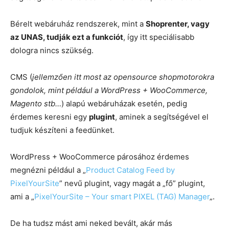
Bérelt webáruház rendszerek, mint a
Shoprenter, vagy
az UNAS, tudják ezt a funkciót
, így itt speciálisabb
dologra nincs szükség.
CMS (
jellemzően itt most az opensource shopmotorokra
gondolok, mint például a WordPress + WooCommerce,
Magento stb…
) alapú webáruházak esetén, pedig
érdemes keresni egy
plugint
, aminek a segítségével el
tudjuk készíteni a feedünket.
WordPress + WooCommerce párosához érdemes
megnézni például a „
Product Catalog Feed by
PixelYourSite
” nevű plugint, vagy magát a „fő” plugint,
ami a „
PixelYourSite – Your smart PIXEL (TAG) Manager
„.
De ha tudsz mást ami neked bevált, akár más