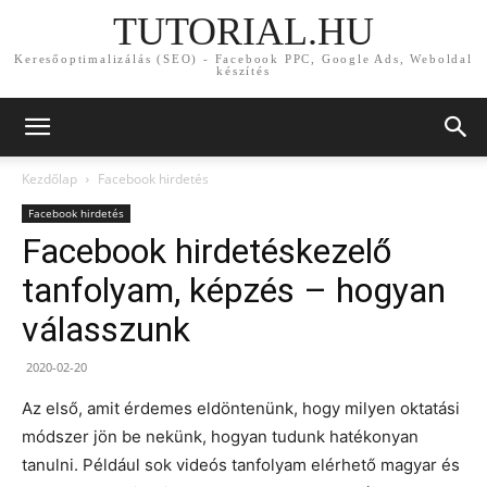
TUTORIAL.HU
Keresőoptimalizálás (SEO) - Facebook PPC, Google Ads, Weboldal
készítés
Kezdőlap
Facebook hirdetés
Facebook hirdetés
Facebook hirdetéskezelő
tanfolyam, képzés – hogyan
válasszunk
2020-02-20
Az első, amit érdemes eldöntenünk, hogy milyen oktatási
módszer jön be nekünk, hogyan tudunk hatékonyan
tanulni. Például sok videós tanfolyam elérhető magyar és