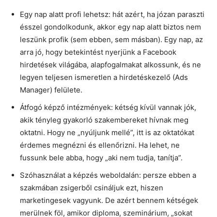
Egy nap alatt profi lehetsz: hát azért, ha józan paraszti
ésszel gondolkodunk, akkor egy nap alatt biztos nem
leszünk profik (sem ebben, sem másban). Egy nap, az
arra jó, hogy betekintést nyerjünk a Facebook
hirdetések világába, alapfogalmakat alkossunk, és ne
legyen teljesen ismeretlen a hirdetéskezelő (Ads
Manager) felülete.
Átfogó képző intézmények: kétség kívül vannak jók,
akik tényleg gyakorló szakembereket hívnak meg
oktatni. Hogy ne „nyúljunk mellé”, itt is az oktatókat
érdemes megnézni és ellenőrizni. Ha lehet, ne
fussunk bele abba, hogy „aki nem tudja, tanítja”.
Szóhasználat a képzés weboldalán: persze ebben a
szakmában zsigerből csináljuk ezt, hiszen
marketingesek vagyunk. De azért bennem kétségek
merülnek föl, amikor diploma, szeminárium, „sokat