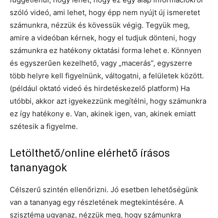
szóló videó, ami lehet, hogy épp nem nyújt új ismeretet
számunkra, nézzük és kövessük végig. Tegyük meg,
amire a videóban kérnek, hogy el tudjuk dönteni, hogy
számunkra ez hatékony oktatási forma lehet e. Könnyen
és egyszerűen kezelhető, vagy „macerás”, egyszerre
több helyre kell figyelnünk, váltogatni, a felületek között.
(például oktató videó és hirdetéskezelő platform) Ha
utóbbi, akkor azt igyekezzünk megítélni, hogy számunkra
ez így hatékony e. Van, akinek igen, van, akinek emiatt
szétesik a figyelme.
Letölthető/online elérhető írásos
tananyagok
Célszerű szintén ellenőrizni. Jó esetben lehetőségünk
van a tananyag egy részletének megtekintésére. A
szisztéma ugyanaz, nézzük meg, hogy számunkra