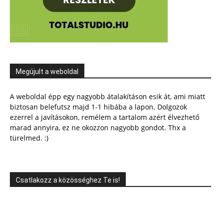
Megújult a weboldal
A weboldal épp egy nagyobb átalakításon esik át, ami miatt
biztosan belefutsz majd 1-1 hibába a lapon. Dolgozok
ezerrel a javításokon, remélem a tartalom azért élvezhető
marad annyira, ez ne okozzon nagyobb gondot. Thx a
türelmed. :)
Csatlakozz a közösséghez Te is!