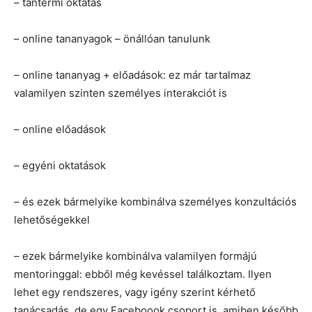
– tantermi oktatás
– online tananyagok – önállóan tanulunk
– online tananyag + előadások: ez már tartalmaz
valamilyen szinten személyes interakciót is
– online előadások
– egyéni oktatások
– és ezek bármelyike kombinálva személyes konzultációs
lehetőségekkel
– ezek bármelyike kombinálva valamilyen formájú
mentoringgal: ebből még kevéssel találkoztam. Ilyen
lehet egy rendszeres, vagy igény szerint kérhető
tanácsadás, de egy Faceboook csoport is, amiben később