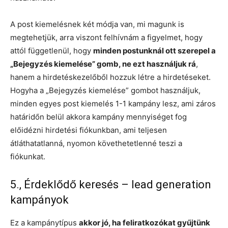
A post kiemelésnek két módja van, mi magunk is
megtehetjük, arra viszont felhívnám a figyelmet, hogy
attól függetlenül, hogy
minden postunknál ott szerepel a
„Bejegyzés kiemelése” gomb, ne ezt használjuk rá
,
hanem a hirdetéskezelőből hozzuk létre a hirdetéseket.
Hogyha a „Bejegyzés kiemelése” gombot használjuk,
minden egyes post kiemelés 1-1 kampány lesz, ami záros
határidőn belül akkora kampány mennyiséget fog
előidézni hirdetési fiókunkban, ami teljesen
átláthatatlanná, nyomon követhetetlenné teszi a
fiókunkat.
5., Érdeklődő keresés – lead generation
kampányok
Ez a kampánytípus
akkor jó, ha feliratkozókat gyűjtünk