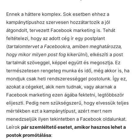
Ennek a háttere komplex. Sok esetben ehhez a
kampánytípushoz szervesen hozzátartozik a jól
átgondolt, tervezett Facebook marketing is. Tehát
feltételezi, hogy az adott cég ír egy postplant
(
tartalomtervet a Facebookra, amiben meghatározza,
hogy mikor milyen post fog kikerülni
), elkészíti a post
tartalmát szöveggel, képpel együtt és megosztja. Ez
természetesen rengeteg munka és idő, még akkor is, ha
mondjuk csak heti rendszerességgel postolunk. Így ez,
azokat a cégeket, akik nem tudnak, vagy akarnak a
Facebook marketing ezen ágába fektetni, legtöbbször
elijeszti. Pedig nem szükségszerű, hogy elvessük teljes
mértékben ezt a kampánytípust, azért mert nem
menedzseljük ilyen tekintetben a Facebook oldalunkat.
Leírok
pár szemléltető esetet, amikor hasznos lehet a
postok promótálása
: