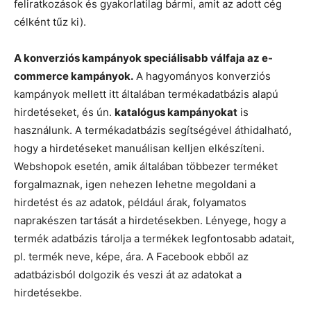
feliratkozások és gyakorlatilag bármi, amit az adott cég
célként tűz ki).
A konverziós kampányok speciálisabb válfaja az e-
commerce kampányok.
A hagyományos konverziós
kampányok mellett itt általában termékadatbázis alapú
hirdetéseket, és ún.
katalógus kampányokat
is
használunk. A termékadatbázis segítségével áthidalható,
hogy a hirdetéseket manuálisan kelljen elkészíteni.
Webshopok esetén, amik általában többezer terméket
forgalmaznak, igen nehezen lehetne megoldani a
hirdetést és az adatok, például árak, folyamatos
naprakészen tartását a hirdetésekben. Lényege, hogy a
termék adatbázis tárolja a termékek legfontosabb adatait,
pl. termék neve, képe, ára. A Facebook ebből az
adatbázisból dolgozik és veszi át az adatokat a
hirdetésekbe.