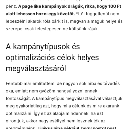
pénz.
A page like kampányok drágák, ritka, hogy 100 Ft
alatt lehessen hozni egy követőt.
Ettől függetlenül nem
lebeszélni akarok róla bárkit is, megvan a maguk helye és
szerepe, csak feleslegesen ne költsünk rájuk.
A kampánytípusok és
optimalizációs célok helyes
megválasztásáról
Fentebb már említettem, de nagyon sok hiba és tévedés
oka, emiatt nem győzöm hangsúlyozni ennek
fontosságát. A kampánytípus megválasztásával választjuk
meg gyakorlatilag azt, hogy mi a célunk és mire akarunk
optimalizálni. Így ez az alapja mindennek, ha ezt
elrontjuk, akkor nagy eséllyel nem lesznek jók az
eredményeink.
Tipikus hiba például, hogy postot post