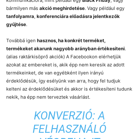
kommunikációra, mint például egy
Black Friday
, vagy
bármilyen más
akció meghirdetése
. Vagy például egy
tanfolyamra
,
konferenciára előadásra jelentkezők
gyűjtése
.
Továbbá igen
hasznos, ha konkrét terméket,
termékeket akarunk nagyobb arányban értékesíteni
.
(alias raktárkisöprő akciók) A Facebookon elérhetjük
azokat az embereket is, akik épp nem keresik az adott
termékeinket, de van egyébként ilyen irányú
érdeklődésük, így esélyünk van arra, hogy fel tudjuk
kelteni az érdeklődésüket és akkor is értékesíteni tudunk
nekik, ha épp nem terveztek vásárlást.
KONVERZIÓ: A
FELHASZNÁLÓ