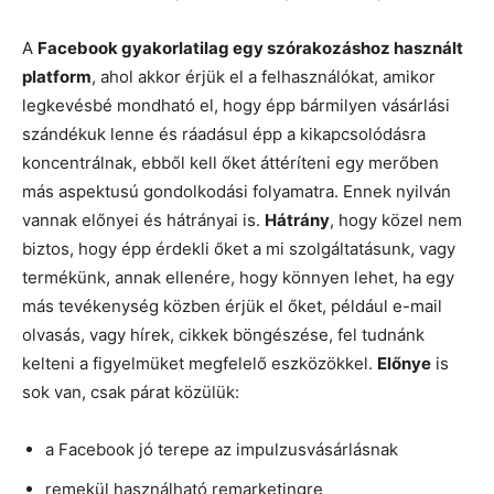
A
Facebook gyakorlatilag egy szórakozáshoz használt
platform
, ahol akkor érjük el a felhasználókat, amikor
legkevésbé mondható el, hogy épp bármilyen vásárlási
szándékuk lenne és ráadásul épp a kikapcsolódásra
koncentrálnak, ebből kell őket áttéríteni egy merőben
más aspektusú gondolkodási folyamatra. Ennek nyilván
vannak előnyei és hátrányai is.
Hátrány
, hogy közel nem
biztos, hogy épp érdekli őket a mi szolgáltatásunk, vagy
termékünk, annak ellenére, hogy könnyen lehet, ha egy
más tevékenység közben érjük el őket, például e-mail
olvasás, vagy hírek, cikkek böngészése, fel tudnánk
kelteni a figyelmüket megfelelő eszközökkel.
Előnye
is
sok van, csak párat közülük:
a Facebook jó terepe az impulzusvásárlásnak
remekül használható remarketingre