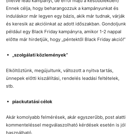
(illetve lead kampányt, de erről majd a későbbiekben)
Ennek célja, hogy beharangozzuk a kampányunkat és
induláskor már legyen egy bázis, akik már tudnak, várják
és keresik az akcióinkat az adott időszakban. Gondoljunk
például egy Black Friday kampányra, amikor 1-2 nappal
előtte már hirdetjük, hogy „péntektől Black Friday akció!”
„szolgálati közlemények”
Elköltöztünk, megújultunk, változott a nyitva tartás,
ünnepek előtti kiszállítási, rendelés leadási feltételek,
stb.
piackutatási célok
Akár komolyabb felmérések, akár egyszerűbb, post alatti
kommenteléssel megválaszolható kérdések esetén is jól
használható.