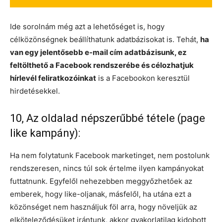
Ide sorolnám még azt a lehetőséget is, hogy
célközönségnek beállíthatunk adatbázisokat is. Tehát,
ha
van egy jelentősebb e-mail cím adatbázisunk, ez
feltölthető a Facebook rendszerébe és célozhatjuk
hírlevél feliratkozóinkat
is a Facebookon keresztül
hirdetésekkel.
10, Az oldalad népszerűbbé tétele (page
like kampány):
Ha nem folytatunk Facebook marketinget, nem postolunk
rendszeresen, nincs túl sok értelme ilyen kampányokat
futtatnunk. Egyfelől nehezebben meggyőzhetőek az
emberek, hogy like-oljanak, másfelől, ha utána ezt a
közönséget nem használjuk föl arra, hogy növeljük az
elköteleződésüket irántunk, akkor gyakorlatilag kidobott