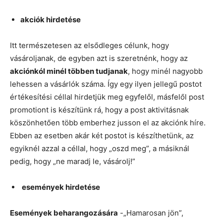
akciók hirdetése
Itt természetesen az elsődleges célunk, hogy
vásároljanak, de egyben azt is szeretnénk, hogy az
akciónkól minél többen tudjanak
, hogy minél nagyobb
lehessen a vásárlók száma. Így egy ilyen jellegű postot
értékesítési céllal hirdetjük meg egyfelől, másfelől post
promotiont is készítünk rá, hogy a post aktivitásnak
köszönhetően több emberhez jusson el az akciónk híre.
Ebben az esetben akár két postot is készíthetünk, az
egyiknél azzal a céllal, hogy „oszd meg”, a másiknál
pedig, hogy „ne maradj le, vásárolj!”
események hirdetése
Események beharangozására
-„Hamarosan jön”,