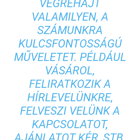
VÉGREHAJT
VALAMILYEN, A
SZÁMUNKRA
KULCSFONTOSSÁGÚ
MŰVELETET. PÉLDÁUL
VÁSÁROL,
FELIRATKOZIK A
HÍRLEVELÜNKRE,
FELVESZI VELÜNK A
KAPCSOLATOT,
AJÁNLATOT KÉR, STB.