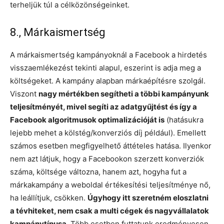
terheljük túl a célközönségeinket.
8., Márkaismertség
A márkaismertség kampányoknál a Facebook a hirdetés
visszaemlékezést tekinti alapul, eszerint is adja meg a
költségeket. A kampány alapban márkaépítésre szolgál.
Viszont
nagy mértékben segítheti a többi kampányunk
teljesítményét, mivel segíti az adatgyűjtést és így a
Facebook algoritmusok optimalizációját is
(hatásukra
lejebb mehet a kölstég/konverziós díj például). Emellett
számos esetben megfigyelhető áttételes hatása. Ilyenkor
nem azt látjuk, hogy a Facebookon szerzett konverziók
száma, költsége változna, hanem azt, hogyha fut a
márkakampány a weboldal értékesítési teljesítménye nő,
ha leállítjuk, csökken.
Úgyhogy itt szeretném eloszlatni
a tévhiteket, nem csak a multi cégek és nagyvállalatok
kampánytípusa.
Több esetben futtatunk eredményesen