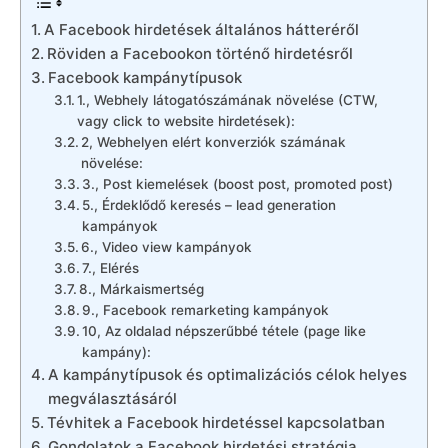
A Facebook hirdetések általános hátteréről
Röviden a Facebookon történő hirdetésről
Facebook kampánytípusok
1., Webhely látogatószámának növelése (CTW,
vagy click to website hirdetések):
2, Webhelyen elért konverziók számának
növelése:
3., Post kiemelések (boost post, promoted post)
5., Érdeklődő keresés – lead generation
kampányok
6., Video view kampányok
7., Elérés
8., Márkaismertség
9., Facebook remarketing kampányok
10, Az oldalad népszerűbbé tétele (page like
kampány):
A kampánytípusok és optimalizációs célok helyes
megválasztásáról
Tévhitek a Facebook hirdetéssel kapcsolatban
Gondolatok a Facebook hirdetési stratégia