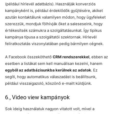
(például hírlevél adatbázis). Használják konverziós
kampányként is, például érdeklődők gyűjtésére, akiket
azután kontaktálunk valamilyen módon, hogy ügyfeleket
szerezzük, mondjuk fölhívják őket a saleseseink, hogy
értékesítsék számukra a szolgáltatásunkat. Így tipikus
kampánya típusa a szolgáltatói szektornak. Hírlevél
feliratkoztatás viszonylatában pedig bármilyen cégnek.
A Facebook összeköthető
CRM rendszerekkel
, ebben az
esetben a listákat sem kell manuálisan kezelni, hanem
egyből az adatbázisunkba kerülnek az adatok
. Ez
segíti, hogy automatikus válaszadást is beállítsunk,
például visszaigazoló, köszönő e-mailt küldjünk.
6., Video view kampányok
Sok ideig használatuk nagyon vitatott volt, mivel a