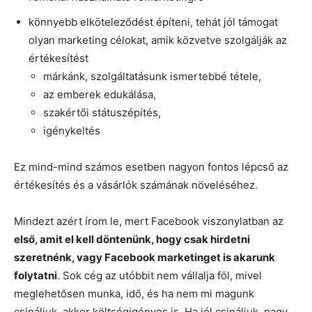
könnyebb elköteleződést építeni, tehát jól támogat
olyan marketing célokat, amik közvetve szolgálják az
értékesítést
márkánk, szolgáltatásunk ismertebbé tétele,
az emberek edukálása,
szakértői státuszépítés,
igénykeltés
Ez mind-mind számos esetben nagyon fontos lépcső az
értékesítés és a vásárlók számának növeléséhez.
Mindezt azért írom le, mert Facebook viszonylatban az
első, amit el kell döntenünk, hogy csak hirdetni
szeretnénk, vagy Facebook marketinget is akarunk
folytatni
. Sok cég az utóbbit nem vállalja föl, mivel
meglehetősen munka, idő, és ha nem mi magunk
csináljuk, akkor költségigényes is. Ha jól csináljuk, nagy