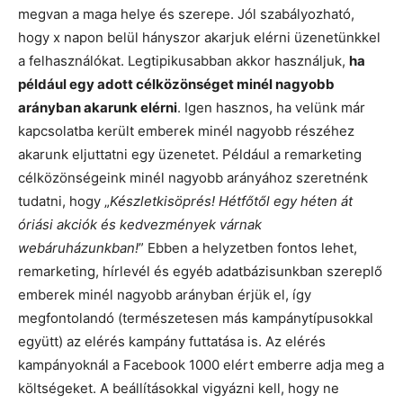
megvan a maga helye és szerepe. Jól szabályozható,
hogy x napon belül hányszor akarjuk elérni üzenetünkkel
a felhasználókat. Legtipikusabban akkor használjuk,
ha
például egy adott célközönséget minél nagyobb
arányban akarunk elérni
. Igen hasznos, ha velünk már
kapcsolatba került emberek minél nagyobb részéhez
akarunk eljuttatni egy üzenetet. Például a remarketing
célközönségeink minél nagyobb arányához szeretnénk
tudatni, hogy „
Készletkisöprés! Hétfőtől egy héten át
óriási akciók és kedvezmények várnak
webáruházunkban!
” Ebben a helyzetben fontos lehet,
remarketing, hírlevél és egyéb adatbázisunkban szereplő
emberek minél nagyobb arányban érjük el, így
megfontolandó (természetesen más kampánytípusokkal
együtt) az elérés kampány futtatása is. Az elérés
kampányoknál a Facebook 1000 elért emberre adja meg a
költségeket. A beállításokkal vigyázni kell, hogy ne