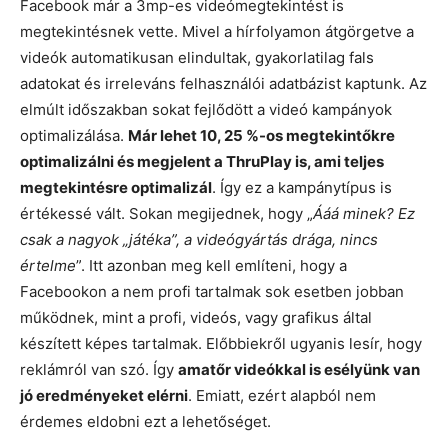
Facebook már a 3mp-es videómegtekintést is
megtekintésnek vette. Mivel a hírfolyamon átgörgetve a
videók automatikusan elindultak, gyakorlatilag fals
adatokat és irreleváns felhasználói adatbázist kaptunk. Az
elmúlt időszakban sokat fejlődött a videó kampányok
optimalizálása.
Már lehet 10, 25 %-os megtekintőkre
optimalizálni és megjelent a ThruPlay is, ami teljes
megtekintésre optimalizál
. Így ez a kampánytípus is
értékessé vált. Sokan megijednek, hogy „
Ááá minek? Ez
csak a nagyok „játéka”, a videógyártás drága, nincs
értelme
”. Itt azonban meg kell említeni, hogy a
Facebookon a nem profi tartalmak sok esetben jobban
működnek, mint a profi, videós, vagy grafikus által
készített képes tartalmak. Előbbiekről ugyanis lesír, hogy
reklámról van szó. Így
amatőr videókkal is esélyünk van
jó eredményeket elérni
. Emiatt, ezért alapból nem
érdemes eldobni ezt a lehetőséget.