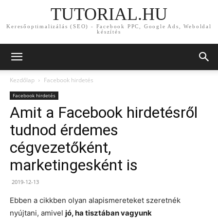
TUTORIAL.HU
Keresőoptimalizálás (SEO) - Facebook PPC, Google Ads, Weboldal
készítés
Kezdőlap
Facebook hirdetés
Facebook hirdetés
Amit a Facebook hirdetésről
tudnod érdemes
cégvezetőként,
marketingesként is
2019-12-13
Ebben a cikkben olyan alapismereteket szeretnék
nyújtani, amivel
jó, ha tisztában vagyunk