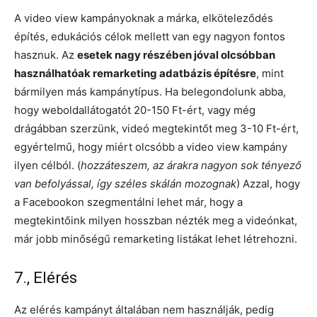
A video view kampányoknak a márka, elköteleződés
építés, edukációs célok mellett van egy nagyon fontos
hasznuk. Az
esetek nagy részében jóval olcsóbban
használhatóak remarketing adatbázis építésre
, mint
bármilyen más kampánytípus. Ha belegondolunk abba,
hogy weboldallátogatót 20-150 Ft-ért, vagy még
drágábban szerzünk, videó megtekintőt meg 3-10 Ft-ért,
egyértelmű, hogy miért olcsóbb a video view kampány
ilyen célból. (
hozzáteszem, az árakra nagyon sok tényező
van befolyással, így széles skálán mozognak
) Azzal, hogy
a Facebookon szegmentálni lehet már, hogy a
megtekintőink milyen hosszban nézték meg a videónkat,
már jobb minőségű remarketing listákat lehet létrehozni.
7., Elérés
Az elérés kampányt általában nem használják, pedig