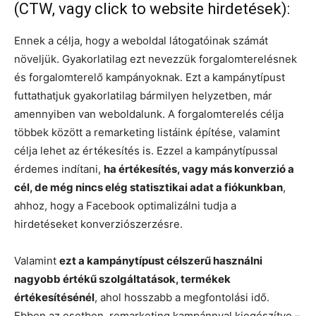
(CTW, vagy click to website hirdetések):
Ennek a célja, hogy a weboldal látogatóinak számát
növeljük. Gyakorlatilag ezt nevezzük forgalomterelésnek
és forgalomterelő kampányoknak. Ezt a kampánytípust
futtathatjuk gyakorlatilag bármilyen helyzetben, már
amennyiben van weboldalunk. A forgalomterelés célja
többek között a remarketing listáink építése, valamint
célja lehet az értékesítés is. Ezzel a kampánytípussal
érdemes indítani,
ha értékesítés, vagy más konverzió a
cél, de még nincs elég statisztikai adat a fiókunkban
,
ahhoz, hogy a Facebook optimalizálni tudja a
hirdetéseket konverziószerzésre.
Valamint
ezt a kampánytípust célszerű használni
nagyobb értékű szolgáltatások, termékek
értékesítésénél
, ahol hosszabb a megfontolási idő.
Ebben az esetben, remarketing kampánnyal kiegészítve –