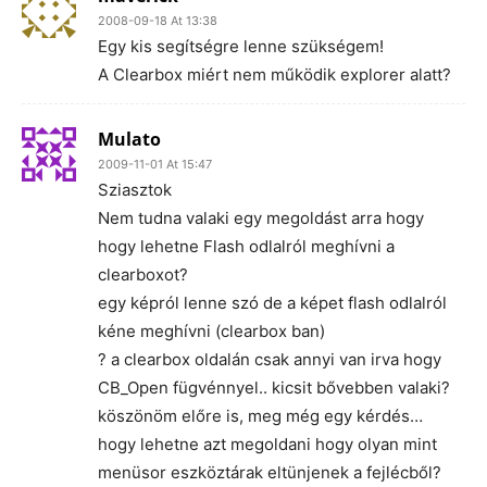
2008-09-18 At 13:38
Egy kis segítségre lenne szükségem!
A Clearbox miért nem működik explorer alatt?
Mulato
2009-11-01 At 15:47
Sziasztok
Nem tudna valaki egy megoldást arra hogy
hogy lehetne Flash odlalról meghívni a
clearboxot?
egy képról lenne szó de a képet flash odlalról
kéne meghívni (clearbox ban)
? a clearbox oldalán csak annyi van irva hogy
CB_Open fügvénnyel.. kicsit bővebben valaki?
köszönöm előre is, meg még egy kérdés…
hogy lehetne azt megoldani hogy olyan mint
menüsor eszköztárak eltünjenek a fejlécből?