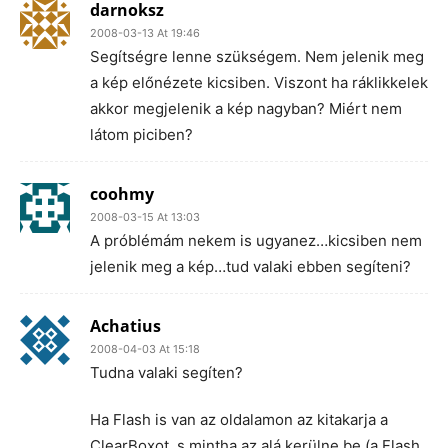
darnoksz
2008-03-13 At 19:46
Segítségre lenne szükségem. Nem jelenik meg
a kép előnézete kicsiben. Viszont ha ráklikkelek
akkor megjelenik a kép nagyban? Miért nem
látom piciben?
coohmy
2008-03-15 At 13:03
A próblémám nekem is ugyanez…kicsiben nem
jelenik meg a kép…tud valaki ebben segíteni?
Achatius
2008-04-03 At 15:18
Tudna valaki segíten?
Ha Flash is van az oldalamon az kitakarja a
ClearBoxot, s mintha az alá kerülne be (a Flash