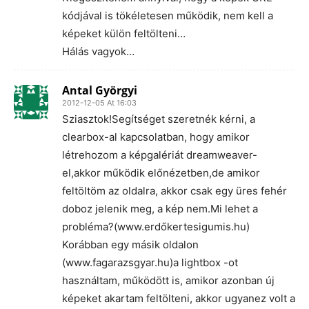
kódjával is tökéletesen működik, nem kell a
képeket külön feltölteni…
Hálás vagyok…
Antal Györgyi
2012-12-05 At 16:03
Sziasztok!Segítséget szeretnék kérni, a
clearbox-al kapcsolatban, hogy amikor
létrehozom a képgalériát dreamweaver-
el,akkor működik előnézetben,de amikor
feltöltöm az oldalra, akkor csak egy üres fehér
doboz jelenik meg, a kép nem.Mi lehet a
probléma?(www.erdőkertesigumis.hu)
Korábban egy másik oldalon
(www.fagarazsgyar.hu)a lightbox -ot
használtam, működött is, amikor azonban új
képeket akartam feltölteni, akkor ugyanez volt a