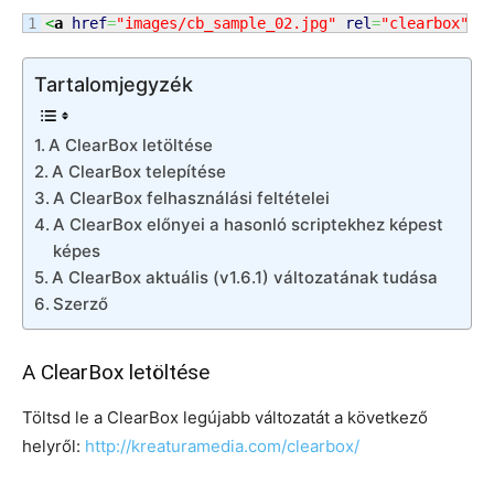
<
a
href
=
"images/cb_sample_02.jpg"
rel
=
"clearbox"
t
Tartalomjegyzék
A ClearBox letöltése
A ClearBox telepítése
A ClearBox felhasználási feltételei
A ClearBox előnyei a hasonló scriptekhez képest
képes
A ClearBox aktuális (v1.6.1) változatának tudása
Szerző
A ClearBox letöltése
Töltsd le a ClearBox legújabb változatát a következő
helyről:
http://kreaturamedia.com/clearbox/