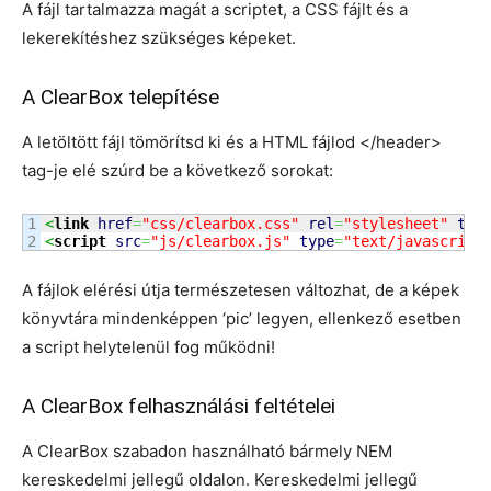
A fájl tartalmazza magát a scriptet, a CSS fájlt és a
lekerekítéshez szükséges képeket.
A ClearBox telepítése
A letöltött fájl tömörítsd ki és a HTML fájlod </header>
tag-je elé szúrd be a következő sorokat:
1

<
link
href
=
"css/clearbox.css"
rel
=
"stylesheet"
typ
<
script
src
=
"js/clearbox.js"
type
=
"text/javascript
A fájlok elérési útja természetesen változhat, de a képek
könyvtára mindenképpen ‘pic’ legyen, ellenkező esetben
a script helytelenül fog működni!
A ClearBox felhasználási feltételei
A ClearBox szabadon használható bármely NEM
kereskedelmi jellegű oldalon. Kereskedelmi jellegű