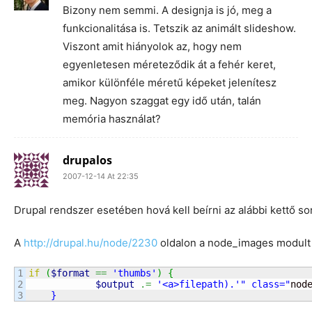
Bizony nem semmi. A designja is jó, meg a
funkcionalitása is. Tetszik az animált slideshow.
Viszont amit hiányolok az, hogy nem
egyenletesen méreteződik át a fehér keret,
amikor különféle méretű képeket jelenítesz
meg. Nagyon szaggat egy idő után, talán
memória használat?
drupalos
2007-12-14 At 22:35
Drupal rendszer esetében hová kell beírni az alábbi kettő so
A
http://drupal.hu/node/2230
oldalon a node_images modult 
1

if
(
$format
==
'thumbs'
)
{
2

$output
.=
'<a>filepath).'
" class="
nod
    }