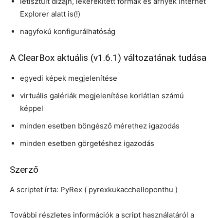
letisztult dizájn, lekerekített formák és árnyék Internet
Explorer alatt is(!)
nagyfokú konfigurálhatóság
A ClearBox aktuális (v1.6.1) változatának tudása
egyedi képek megjelenítése
virtuális galériák megjelenítése korlátlan számú
képpel
minden esetben böngésző mérethez igazodás
minden esetben görgetéshez igazodás
Szerző
A scriptet írta: PyRex ( pyrexkukacchelloponthu )
További részletes információk a script használatáról a