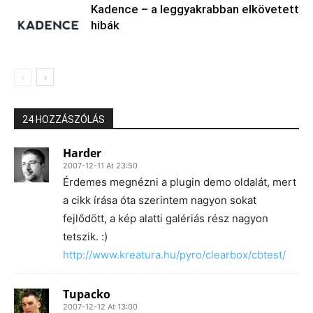
Kadence – a leggyakrabban elkövetett
hibák
24 HOZZÁSZÓLÁS
Harder
2007-12-11 At 23:50
Érdemes megnézni a plugin demo oldalát, mert
a cikk írása óta szerintem nagyon sokat
fejlődött, a kép alatti galériás rész nagyon
tetszik. :)
http://www.kreatura.hu/pyro/clearbox/cbtest/
Tupacko
2007-12-12 At 13:00