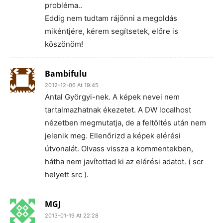
probléma..
Eddig nem tudtam rájönni a megoldás
mikéntjére, kérem segítsetek, előre is
köszönöm!
Bambifulu
2012-12-06 At 19:45
Antal Györgyi-nek. A képek nevei nem
tartalmazhatnak ékezetet. A DW localhost
nézetben megmutatja, de a feltöltés után nem
jelenik meg. Ellenőrizd a képek elérési
útvonalát. Olvass vissza a kommentekben,
hátha nem javítottad ki az elérési adatot. ( scr
helyett src ).
MGJ
2013-01-19 At 22:28