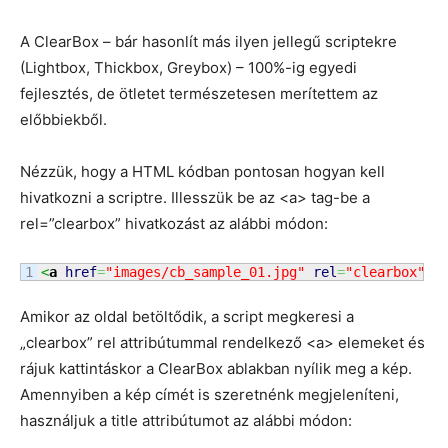
A ClearBox – bár hasonlít más ilyen jellegű scriptekre
(Lightbox, Thickbox, Greybox) – 100%-ig egyedi
fejlesztés, de ötletet természetesen merítettem az
előbbiekből.
Nézzük, hogy a HTML kódban pontosan hogyan kell
hivatkozni a scriptre. Illesszük be az <a> tag-be a
rel=”clearbox” hivatkozást az alábbi módon:
<
a
href
=
"images/cb_sample_01.jpg"
rel
=
"clearbox"
><
Amikor az oldal betöltődik, a script megkeresi a
„clearbox” rel attribútummal rendelkező <a> elemeket és
rájuk kattintáskor a ClearBox ablakban nyílik meg a kép.
Amennyiben a kép címét is szeretnénk megjeleníteni,
használjuk a title attribútumot az alábbi módon: