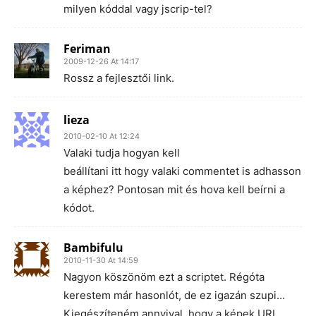
milyen kóddal vagy jscrip-tel?
Feriman
2009-12-26 At 14:17
Rossz a fejlesztői link.
lieza
2010-02-10 At 12:24
Valaki tudja hogyan kell
beállítani itt hogy valaki commentet is adhasson
a képhez? Pontosan mit és hova kell beírni a
kódot.
Bambifulu
2010-11-30 At 14:59
Nagyon köszönöm ezt a scriptet. Régóta
kerestem már hasonlót, de ez igazán szupi…
Kiegészíteném annyival, hogy a képek URL