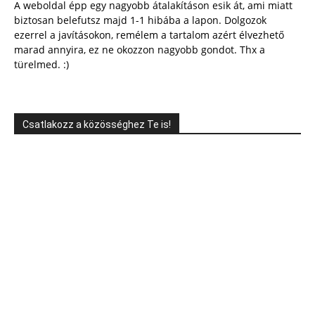
A weboldal épp egy nagyobb átalakításon esik át, ami miatt
biztosan belefutsz majd 1-1 hibába a lapon. Dolgozok
ezerrel a javításokon, remélem a tartalom azért élvezhető
marad annyira, ez ne okozzon nagyobb gondot. Thx a
türelmed. :)
Csatlakozz a közösséghez Te is!