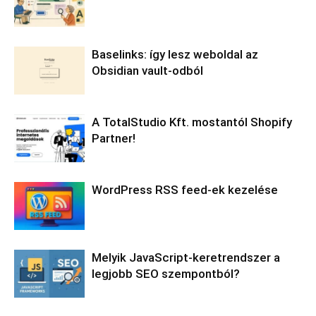
Baselinks: így lesz weboldal az
Obsidian vault-odból
A TotalStudio Kft. mostantól Shopify
Partner!
WordPress RSS feed-ek kezelése
Melyik JavaScript-keretrendszer a
legjobb SEO szempontból?