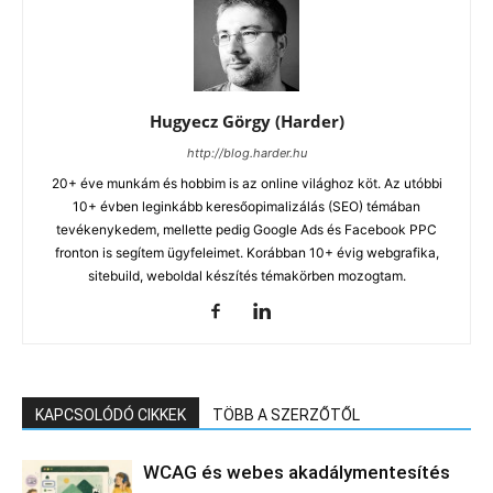
Hugyecz Görgy (Harder)
http://blog.harder.hu
20+ éve munkám és hobbim is az online világhoz köt. Az utóbbi
10+ évben leginkább keresőopimalizálás (SEO) témában
tevékenykedem, mellette pedig Google Ads és Facebook PPC
fronton is segítem ügyfeleimet. Korábban 10+ évig webgrafika,
sitebuild, weboldal készítés témakörben mozogtam.
KAPCSOLÓDÓ CIKKEK
TÖBB A SZERZŐTŐL
WCAG és webes akadálymentesítés