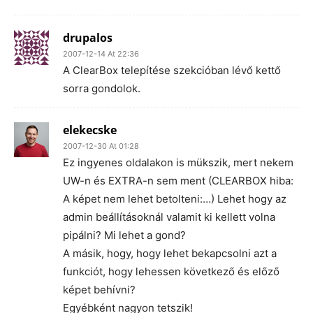
drupalos
2007-12-14 At 22:36
A ClearBox telepítése szekcióban lévő kettő
sorra gondolok.
elekecske
2007-12-30 At 01:28
Ez ingyenes oldalakon is mükszik, mert nekem
UW-n és EXTRA-n sem ment (CLEARBOX hiba:
A képet nem lehet betolteni:…) Lehet hogy az
admin beállításoknál valamit ki kellett volna
pipálni? Mi lehet a gond?
A másik, hogy, hogy lehet bekapcsolni azt a
funkciót, hogy lehessen következő és előző
képet behívni?
Egyébként nagyon tetszik!