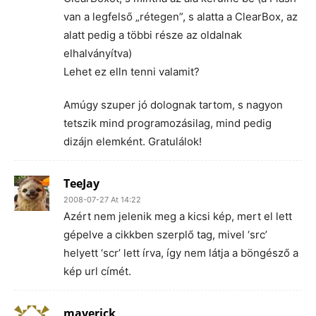
van a legfelső „rétegen”, s alatta a ClearBox, az
alatt pedig a többi része az oldalnak
elhalványítva)
Lehet ez elln tenni valamit?
Amúgy szuper jó dolognak tartom, s nagyon
tetszik mind programozásilag, mind pedig
dizájn elemként. Gratulálok!
TeeJay
2008-07-27 At 14:22
Azért nem jelenik meg a kicsi kép, mert el lett
gépelve a cikkben szerplő tag, mivel ‘src’
helyett ‘scr’ lett írva, így nem látja a böngésző a
kép url címét.
maverick