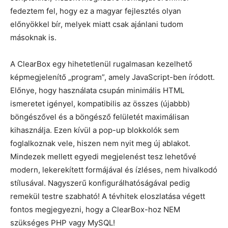
fedeztem fel, hogy ez a magyar fejlesztés olyan
előnyökkel bír, melyek miatt csak ajánlani tudom
másoknak is.
A ClearBox egy hihetetlenül rugalmasan kezelhető
képmegjelenítő „program”, amely JavaScript-ben íródott.
Előnye, hogy használata csupán minimális HTML
ismeretet igényel, kompatibilis az összes (újabbb)
böngészővel és a böngésző felületét maximálisan
kihasználja. Ezen kívül a pop-up blokkolók sem
foglalkoznak vele, hiszen nem nyit meg új ablakot.
Mindezek mellett egyedi megjelenést tesz lehetővé
modern, lekerekített formájával és ízléses, nem hivalkodó
stílusával. Nagyszerű konfigurálhatóságával pedig
remekül testre szabható! A tévhitek eloszlatása végett
fontos megjegyezni, hogy a ClearBox-hoz NEM
szükséges PHP vagy MySQL!