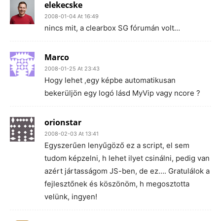
elekecske
2008-01-04 At 16:49
nincs mit, a clearbox SG fórumán volt…
Marco
2008-01-25 At 23:43
Hogy lehet ,egy képbe automatikusan
bekerüljön egy logó lásd MyVip vagy ncore ?
orionstar
2008-02-03 At 13:41
Egyszerűen lenyűgöző ez a script, el sem
tudom képzelni, h lehet ilyet csinálni, pedig van
azért jártasságom JS-ben, de ez…. Gratulálok a
fejlesztőnek és köszönöm, h megosztotta
velünk, ingyen!