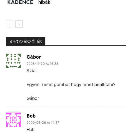
hibák
4 HOZZÁSZÓLÁS
Gábor
2008-11-20 At 16:38
Szia!
Egyéni reset gombot hogy lehet beállítani?
Gábor
Bob
2009-05-26 At 14:57
Hali!