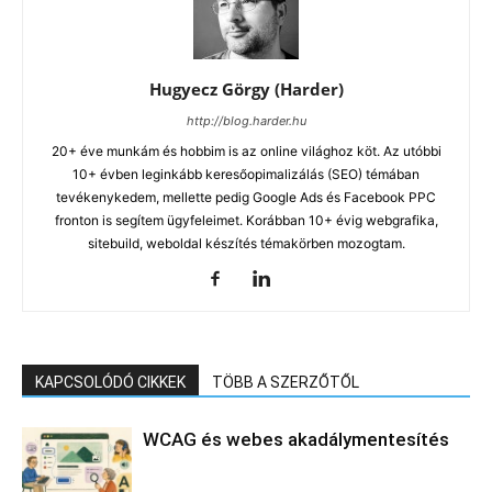
Hugyecz Görgy (Harder)
http://blog.harder.hu
20+ éve munkám és hobbim is az online világhoz köt. Az utóbbi
10+ évben leginkább keresőopimalizálás (SEO) témában
tevékenykedem, mellette pedig Google Ads és Facebook PPC
fronton is segítem ügyfeleimet. Korábban 10+ évig webgrafika,
sitebuild, weboldal készítés témakörben mozogtam.
KAPCSOLÓDÓ CIKKEK
TÖBB A SZERZŐTŐL
WCAG és webes akadálymentesítés