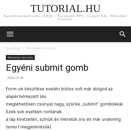
TUTORIAL.HU
Keresőoptimalizálás (SEO) - Facebook PPC, Google Ads, Weboldal
készítés
Kezdőlap
Weboldal készítés
Weboldal készítés
Egyéni submit gomb
2004-03-08
Form-ok készítése esetén biztos volt már dolgod az
alapértelmezett (és
meglehetősen csúnya) nagy, szürke „submit” gombokkal.
Ezek sok esetben rontanak
a lap kinézetén, színük és méretük (no és már unalomig
ismert megjelenésük)