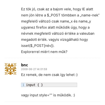
Ez tök jó, csak az a bajom vele, hogy IE alatt
nem jön létre a $_POST tömbben a „name-nek”
megfelelő változó csak name_x és name_y
ugyanez firefox alatt működik úgy, hogy a
névnek megfelelő változó értéke a valeuban
megadott érték. vagyis vizsgálható hogy
isset($_POST[név]).
Explorerrel miért nem műk?
bnc
2009-06-27 At 01:59
Ez remek, de nem csak így lehet :)
input { }
vagy input style=”” is működik. :)