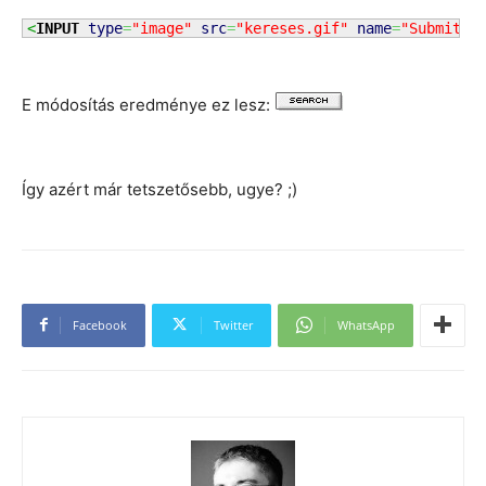
<
INPUT
type
=
"image"
src
=
"kereses.gif"
name
=
"Submit"
E módosítás eredménye ez lesz:
Így azért már tetszetősebb, ugye? ;)
Facebook
Twitter
WhatsApp