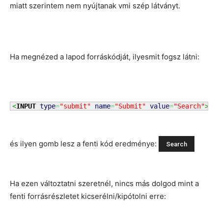
miatt szerintem nem nyújtanak vmi szép látványt.
Ha megnézed a lapod forráskódját, ilyesmit fogsz látni:
<
INPUT
type
=
"submit"
name
=
"Submit"
value
=
"Search"
>
és ilyen gomb lesz a fenti kód eredménye:
Ha ezen változtatni szeretnél, nincs más dolgod mint a
fenti forrásrészletet kicserélni/kipótolni erre: