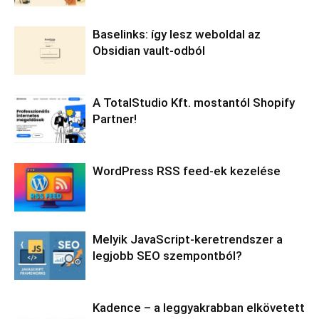
Baselinks: így lesz weboldal az
Obsidian vault-odból
A TotalStudio Kft. mostantól Shopify
Partner!
WordPress RSS feed-ek kezelése
Melyik JavaScript-keretrendszer a
legjobb SEO szempontból?
Kadence – a leggyakrabban elkövetett