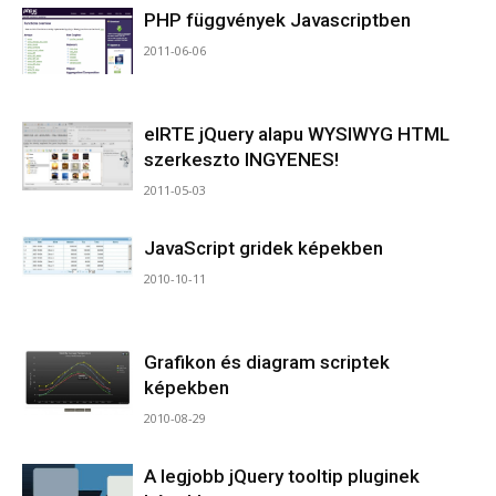
PHP függvények Javascriptben
2011-06-06
elRTE jQuery alapu WYSIWYG HTML
szerkeszto INGYENES!
2011-05-03
JavaScript gridek képekben
2010-10-11
Grafikon és diagram scriptek
képekben
2010-08-29
A legjobb jQuery tooltip pluginek