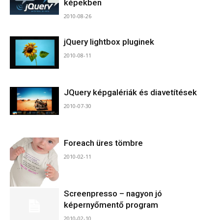
képekben
2010-08-26
jQuery lightbox pluginek
2010-08-11
JQuery képgalériák és diavetítések
2010-07-30
Foreach üres tömbre
2010-02-11
Screenpresso – nagyon jó
képernyőmentő program
2010-02-10