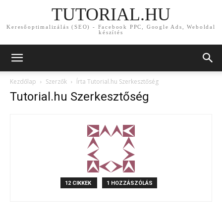
TUTORIAL.HU
Keresőoptimalizálás (SEO) - Facebook PPC, Google Ads, Weboldal
készítés
Kezdőlap
Szerzők
Írta Tutorial.hu Szerkesztőség
Tutorial.hu Szerkesztőség
12 CIKKEK
1 HOZZÁSZÓLÁS