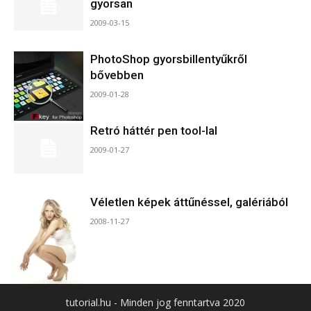
gyorsan
2009-03-15
PhotoShop gyorsbillentyűkről
bővebben
2009-01-28
Retró háttér pen tool-lal
2009-01-27
Véletlen képek áttűnéssel, galériából
2008-11-27
tutorial.hu - Minden jog fenntartva 2020