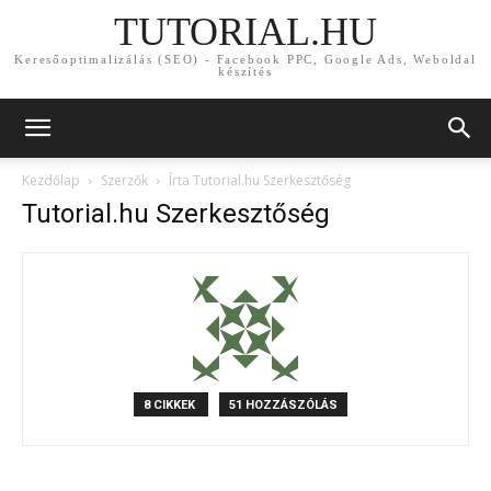
TUTORIAL.HU
Keresőoptimalizálás (SEO) - Facebook PPC, Google Ads, Weboldal
készítés
Kezdőlap
Szerzők
Írta Tutorial.hu Szerkesztőség
Tutorial.hu Szerkesztőség
8 CIKKEK
51 HOZZÁSZÓLÁS