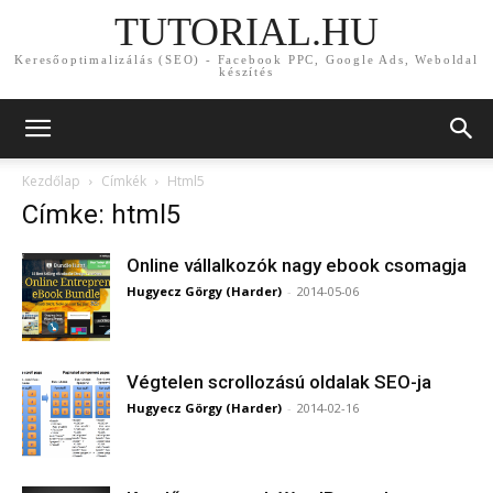
TUTORIAL.HU
Keresőoptimalizálás (SEO) - Facebook PPC, Google Ads, Weboldal
készítés
Kezdőlap
Címkék
Html5
Címke: html5
Online vállalkozók nagy ebook csomagja
Hugyecz Görgy (Harder)
-
2014-05-06
Végtelen scrollozású oldalak SEO-ja
Hugyecz Görgy (Harder)
-
2014-02-16