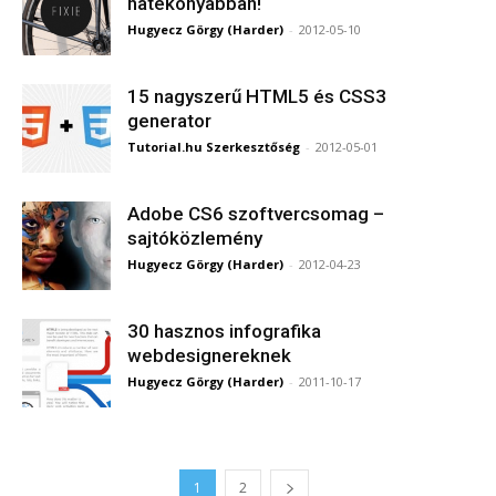
hatékonyabban!
Hugyecz Görgy (Harder)
-
2012-05-10
15 nagyszerű HTML5 és CSS3
generator
Tutorial.hu Szerkesztőség
-
2012-05-01
Adobe CS6 szoftvercsomag –
sajtóközlemény
Hugyecz Görgy (Harder)
-
2012-04-23
30 hasznos infografika
webdesignereknek
Hugyecz Görgy (Harder)
-
2011-10-17
1
2