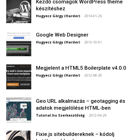
Kezdő csomagok WordPress theme
készítéshez
Hugyecz Görgy (Harder)
-
2014-01-26
Google Web Designer
Hugyecz Görgy (Harder)
-
2013-10-01
Megjelent a HTML5 Boilerplate v4.0.0
Hugyecz Görgy (Harder)
-
2012-08-30
Geo URL alkalmazás – geotagging és
adatok megjelölése HTML-ben
Tutorial.hu Szerkesztőség
-
2012-06-29
Fixie.js sitebuildereknek – kódolj