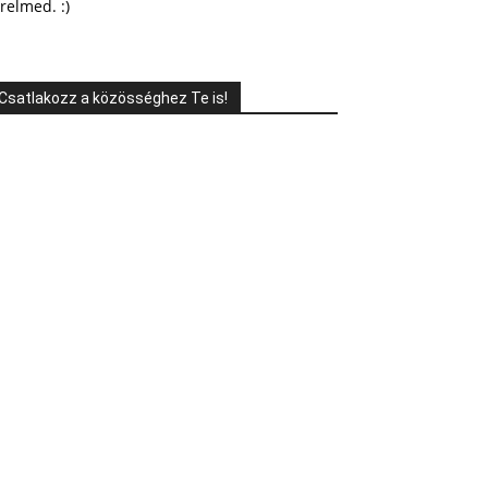
relmed. :)
Csatlakozz a közösséghez Te is!