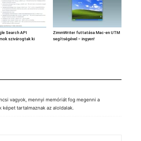
gle Search API
ZimmWriter futtatása Mac-en UTM
ok szivárogtak ki
segítségével – ingyen!
áncsi vagyok, mennyi memóriát fog megenni a
 képet tartalmaznak az aloldalak.