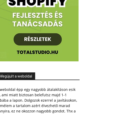
Megújult a weboldal
weboldal épp egy nagyobb átalakításon esik
, ami miatt biztosan belefutsz majd 1-1
bába a lapon. Dolgozok ezerrel a javításokon,
emélem a tartalom azért élvezhető marad
nnyira, ez ne okozzon nagyobb gondot. Thx a