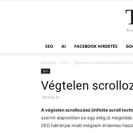
Ker
SEO
AI
FACEBOOK HIRDETÉS
GO
Kezdőlap
SEO
Végtelen scrollozású oldalak SEO-ja
SEO
Végtelen scrollo
2014-02-16
A végtelen scrollozású (infinite scroll tec
szerint alapvetően ez egy elég jó megoldás 
SEO hátrányai miatt mégsem érdemes haszn