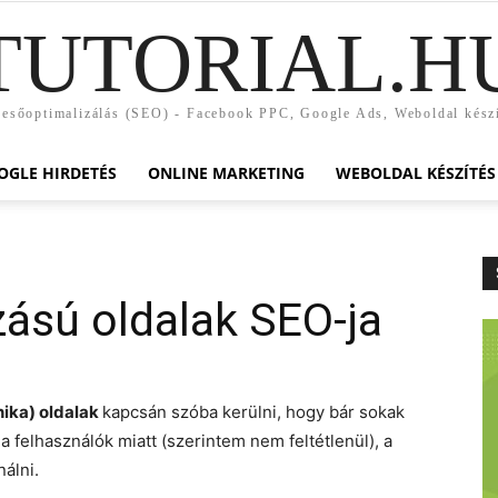
TUTORIAL.H
esőoptimalizálás (SEO) - Facebook PPC, Google Ads, Weboldal kész
OGLE HIRDETÉS
ONLINE MARKETING
WEBOLDAL KÉSZÍTÉS
zású oldalak SEO-ja
hnika) oldalak
kapcsán szóba kerülni, hogy bár sokak
a felhasználók miatt (szerintem nem feltétlenül), a
álni.