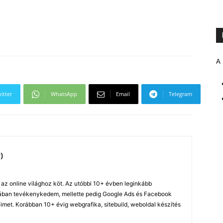
A 
itter
WhatsApp
Email
Telegram
)
z online világhoz köt. Az utóbbi 10+ évben leginkább
ában tevékenykedem, mellette pedig Google Ads és Facebook
imet. Korábban 10+ évig webgrafika, sitebuild, weboldal készítés