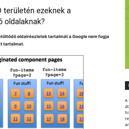
 területén ezeknek a
ó oldalaknak?
töltődő oldalrészletek tartalmát a Google nem fogja
t tartalmat.
A 
át
hi
r
a