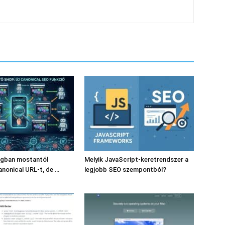
ogban mostantól
Melyik JavaScript-keretrendszer a
anonical URL-t, de …
legjobb SEO szempontból?