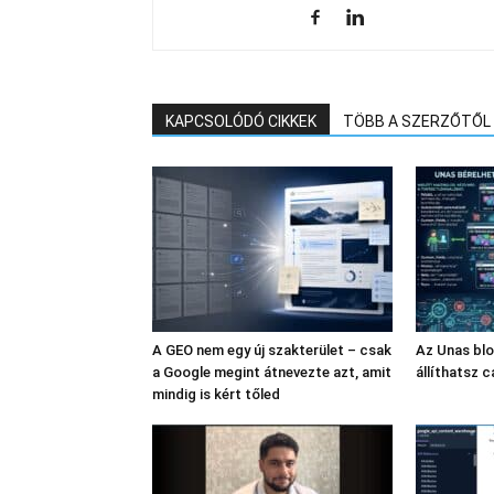
KAPCSOLÓDÓ CIKKEK
TÖBB A SZERZŐTŐL
A GEO nem egy új szakterület – csak
Az Unas bl
a Google megint átnevezte azt, amit
állíthatsz c
mindig is kért tőled