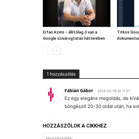
Erfan Azimi – állítólag ő van a
Titkos Goo
Google szivárogtatás hátterében
dokumentum
1 hozzászólás
Fábián Gábor
2014-02-16 At 11:27
Ez egy elegáns megoldás, de kív
böngésző 20-30 oldal után, ha sok
HOZZÁSZÓLOK A CIKKHEZ