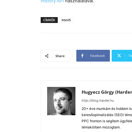
History API
használatával.
CÍMKÉK
html5
Facebook
Tw
Share
Hugyecz Görgy (Harder
http://blog.harder.hu
20+ éve munkám és hobbim is a
keresőopimalizálás (SEO) tém
PPC fronton is segítem ügyfele
témakörben mozogtam.