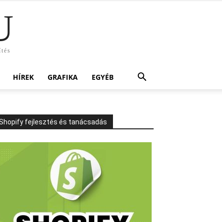
U
ítés
HÍREK
GRAFIKA
EGYÉB
Shopify fejlesztés és tanácsadás