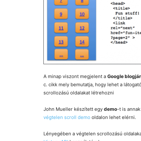
A minap viszont megjelent a
Google blogjá
c. cikk mely bemutatja, hogy lehet a látoga
scrollozású oldalakat létrehozni
John Mueller készített egy
demo
-t is anna
végtelen scroll demo
oldalon lehet elérni.
Lényegében a végtelen scrollozású oldalakat