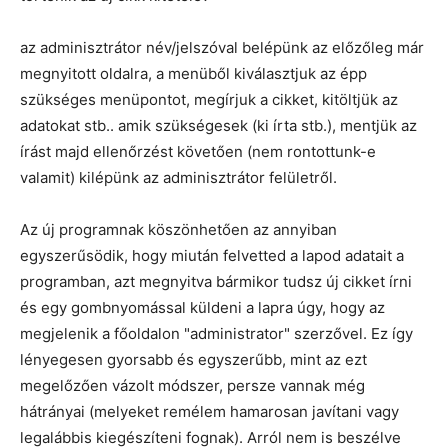
az adminisztrátor név/jelszóval belépünk az előzőleg már
megnyitott oldalra, a menüből kiválasztjuk az épp
szükséges menüpontot, megírjuk a cikket, kitöltjük az
adatokat stb.. amik szükségesek (ki írta stb.), mentjük az
írást majd ellenőrzést követően (nem rontottunk-e
valamit) kilépünk az adminisztrátor felületről.
Az új programnak köszönhetően az annyiban
egyszerűsödik, hogy miután felvetted a lapod adatait a
programban, azt megnyitva bármikor tudsz új cikket írni
és egy gombnyomással küldeni a lapra úgy, hogy az
megjelenik a főoldalon "administrator" szerzővel. Ez így
lényegesen gyorsabb és egyszerűbb, mint az ezt
megelőzően vázolt módszer, persze vannak még
hátrányai (melyeket remélem hamarosan javítani vagy
legalábbis kiegészíteni fognak). Arról nem is beszélve