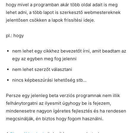
hogy mivel a programban akár több oldal adait is meg
lehet adni, a több lapot is szerkesztő webmestereknek
jelentősen csökken a lapok frissítési ideje.
pl.: hogy
nem lehet egy cikkhez bevezetőt írni, amit beadtam az
egy az egyben meg fog jelenni
nem lehet szerzőt választani
nincs képbeszúrási lehetőség stb…
Persze egy jelenleg beta verziós programnak nem illik
felhánytorgatni az ilyesmit úgyhogy be is fejezem,
mindenesetre nagyon ígéretes fejlesztés és ha rendesen
megcsinálják, én biztos hogy fogom használni.