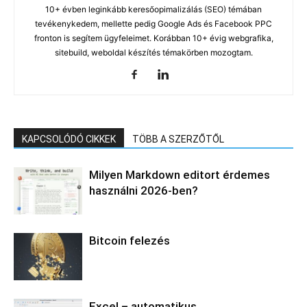
10+ évben leginkább keresőopimalizálás (SEO) témában
tevékenykedem, mellette pedig Google Ads és Facebook PPC
fronton is segítem ügyfeleimet. Korábban 10+ évig webgrafika,
sitebuild, weboldal készítés témakörben mozogtam.
KAPCSOLÓDÓ CIKKEK
TÖBB A SZERZŐTŐL
Milyen Markdown editort érdemes
használni 2026-ben?
Bitcoin felezés
Excel – automatikus