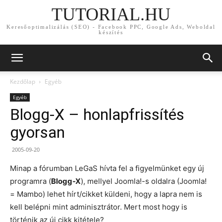
TUTORIAL.HU
Keresőoptimalizálás (SEO) - Facebook PPC, Google Ads, Weboldal
készítés
Kezdőlap
Egyéb
Egyéb
Blogg-X – honlapfrissítés
gyorsan
2005-09-20
Minap a fórumban LeGaS hívta fel a figyelmünket egy új
programra (
Blogg-X
), mellyel Joomla!-s oldalra (Joomla!
= Mambo) lehet hírt/cikket küldeni, hogy a lapra nem is
kell belépni mint adminisztrátor. Mert most hogy is
történik az új cikk kitétele?