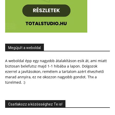
Megújult a weboldal
A weboldal épp egy nagyobb átalakításon esik át, ami miatt
biztosan belefutsz majd 1-1 hibába a lapon. Dolgozok
ezerrel a javításokon, remélem a tartalom azért élvezhető
marad annyira, ez ne okozzon nagyobb gondot. Thx a
türelmed. :)
Csatlakozz a közösséghez Te is!