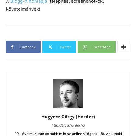
A
Blogg-X honlapja
(telepítés, screenshot-ok,
követelmények)
Facebook
Twitter
WhatsApp
Hugyecz Görgy (Harder)
http://blog.harder.hu
20+ éve munkám és hobbim is az online világhoz köt. Az utóbbi