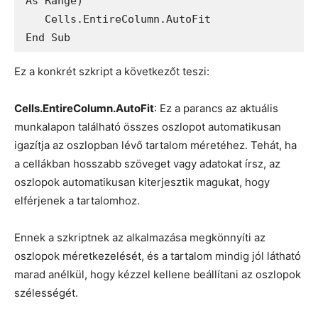
As Range)

   Cells.EntireColumn.AutoFit

Ez a konkrét szkript a következőt teszi:
Cells.EntireColumn.AutoFit
: Ez a parancs az aktuális
munkalapon található összes oszlopot automatikusan
igazítja az oszlopban lévő tartalom méretéhez. Tehát, ha
a cellákban hosszabb szöveget vagy adatokat írsz, az
oszlopok automatikusan kiterjesztik magukat, hogy
elférjenek a tartalomhoz.
Ennek a szkriptnek az alkalmazása megkönnyíti az
oszlopok méretkezelését, és a tartalom mindig jól látható
marad anélkül, hogy kézzel kellene beállítani az oszlopok
szélességét.