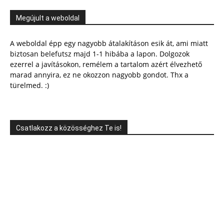
Megújult a weboldal
A weboldal épp egy nagyobb átalakításon esik át, ami miatt
biztosan belefutsz majd 1-1 hibába a lapon. Dolgozok
ezerrel a javításokon, remélem a tartalom azért élvezhető
marad annyira, ez ne okozzon nagyobb gondot. Thx a
türelmed. :)
Csatlakozz a közösséghez Te is!