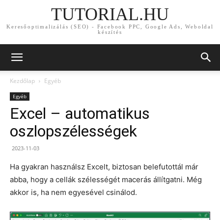
TUTORIAL.HU
Keresőoptimalizálás (SEO) - Facebook PPC, Google Ads, Weboldal
készítés
Kezdőlap
Egyéb
Egyéb
Excel – automatikus
oszlopszélességek
2023-11-03
Ha gyakran használsz Excelt, biztosan belefutottál már
abba, hogy a cellák szélességét macerás állítgatni. Még
akkor is, ha nem egyesével csinálod.