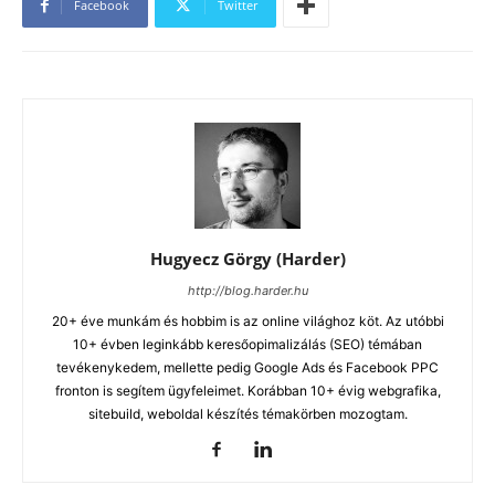
Facebook
Twitter
Hugyecz Görgy (Harder)
http://blog.harder.hu
20+ éve munkám és hobbim is az online világhoz köt. Az utóbbi
10+ évben leginkább keresőopimalizálás (SEO) témában
tevékenykedem, mellette pedig Google Ads és Facebook PPC
fronton is segítem ügyfeleimet. Korábban 10+ évig webgrafika,
sitebuild, weboldal készítés témakörben mozogtam.