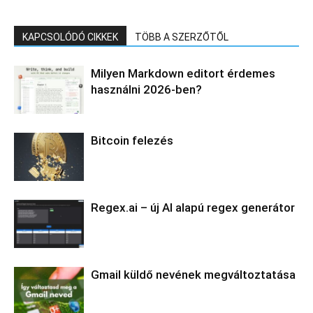
KAPCSOLÓDÓ CIKKEK
TÖBB A SZERZŐTŐL
Milyen Markdown editort érdemes
használni 2026-ben?
Bitcoin felezés
Regex.ai – új AI alapú regex generátor
Gmail küldő nevének megváltoztatása