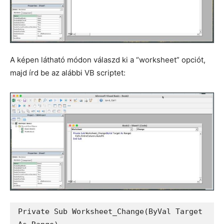
A képen látható módon válaszd ki a “worksheet” opciót,
majd írd be az alábbi VB scriptet:
Private Sub Worksheet_Change(ByVal Target 