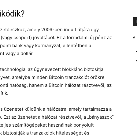
űködik?
 fizetőeszköz, amely 2009-ben indult útjára egy
vagy csoport) jóvoltából. Ez a forradalmi új pénz az
A 
ponti bank vagy kormányzat, ellentétben a
t vagy a dollár.
technológia, az úgynevezett blokklánc biztosítja.
nyvet, amelybe minden Bitcoin tranzakciót örökre
nti hatóság, hanem a Bitcoin hálózat résztvevői, az
tik.
lis üzenetet küldünk a hálózatra, amely tartalmazza a
). Ezt az üzenetet a hálózat résztvevői, a „bányászok”
őteljes számítógépeket használnak bonyolult
biztosítják a tranzakciók hitelességét és