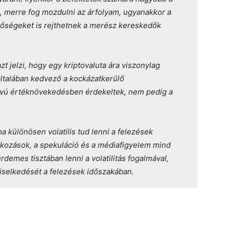
, merre fog mozdulni az árfolyam, ugyanakkor a
tőségeket is rejthetnek a merész kereskedők
zt jelzi, hogy egy kriptovaluta ára viszonylag
általában kedvező a kockázatkerülő
távú értéknövekedésben érdekeltek, nem pedig a
a különösen volatilis tud lenni a felezések
rakozások, a spekuláció és a médiafigyelem mind
rdemes tisztában lenni a volatilitás fogalmával,
viselkedését a felezések időszakában.