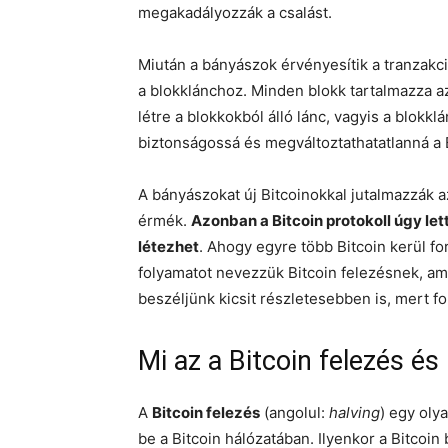
megakadályozzák a csalást.
Miután a bányászok érvényesítik a tranzakci
a blokklánchoz. Minden blokk tartalmazza az 
létre a blokkokból álló lánc, vagyis a blokk
biztonságossá és megváltoztathatatlanná a 
A bányászokat új Bitcoinokkal jutalmazzák a
érmék.
Azonban a Bitcoin protokoll úgy le
létezhet
. Ahogy egyre több Bitcoin kerül f
folyamatot nevezzük Bitcoin felezésnek, ame
beszéljünk kicsit részletesebben is, mert 
Mi az a Bitcoin felezés é
A
Bitcoin felezés
(angolul:
halving
) egy oly
be a Bitcoin hálózatában. Ilyenkor a Bitcoin