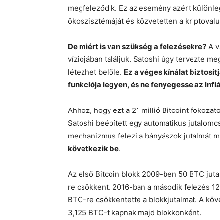
megfeleződik. Ez az esemény azért különleg
ökoszisztémáját és közvetetten a kriptovalut
De miért is van szükség a felezésekre?
A v
víziójában találjuk. Satoshi úgy tervezte me
létezhet belőle.
Ez a véges kínálat biztosí
funkciója legyen, és ne fenyegesse az inf
Ahhoz, hogy ezt a 21 millió Bitcoint fokoza
Satoshi beépített egy automatikus jutalomc
mechanizmus felezi a bányászok jutalmát m
következik be
.
Az első Bitcoin blokk 2009-ben 50 BTC juta
re csökkent. 2016-ban a második felezés 1
BTC-re csökkentette a blokkjutalmat. A kö
3,125 BTC-t kapnak majd blokkonként.