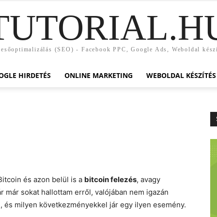
TUTORIAL.H
esőoptimalizálás (SEO) - Facebook PPC, Google Ads, Weboldal kész
OGLE HIRDETÉS
ONLINE MARKETING
WEBOLDAL KÉSZÍTÉS
itcoin és azon belül is a
bitcoin felezés
, avagy
ár már sokat hallottam erről, valójában nem igazán
om, és milyen következményekkel jár egy ilyen esemény.