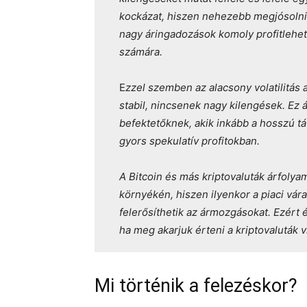
kockázat, hiszen nehezebb megjósolni
nagy áringadozások komoly profitlehe
számára.
E
zzel szemben az alacsony volatilitás a
stabil, nincsenek nagy kilengések. Ez 
befektetőknek, akik inkább a hosszú 
gyors spekulatív profitokban.
A Bitcoin és más kriptovaluták árfolyam
környékén, hiszen ilyenkor a piaci vá
felerősíthetik az ármozgásokat. Ezért é
ha meg akarjuk érteni a kriptovaluták 
Mi történik a felezéskor?