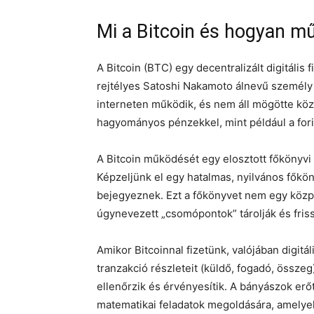
Mi a Bitcoin és hogyan m
A Bitcoin (BTC) egy decentralizált digitális
rejtélyes Satoshi Nakamoto álnevű személy (
interneten működik, és nem áll mögötte köz
hagyományos pénzekkel, mint például a forin
A Bitcoin működését egy elosztott főkönyvi 
Képzeljünk el egy hatalmas, nyilvános főkö
bejegyeznek. Ezt a főkönyvet nem egy közpo
úgynevezett „csomópontok” tárolják és frissí
Amikor Bitcoinnal fizetünk, valójában digitá
tranzakció részleteit (küldő, fogadó, összeg
ellenőrzik és érvényesítik. A bányászok er
matematikai feladatok megoldására, amelyek 