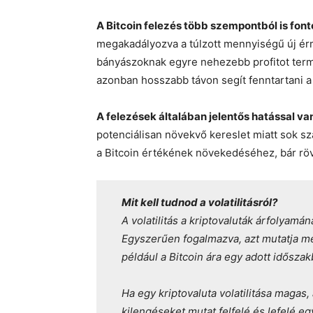
A Bitcoin felezés több szempontból is fon
megakadályozva a túlzott mennyiségű új érm
bányászoknak egyre nehezebb profitot termel
azonban hosszabb távon segít fenntartani a 
A felezések általában jelentős hatással van
potenciálisan növekvő kereslet miatt sok sz
a Bitcoin értékének növekedéséhez, bár rövi
Mit kell tudnod a volatilitásról?
A volatilitás a kriptovaluták árfolyamá
Egyszerűen fogalmazva, azt mutatja m
például a Bitcoin ára egy adott időszak
Ha egy kriptovaluta volatilitása magas, 
kilengéseket mutat felfelé és lefelé e