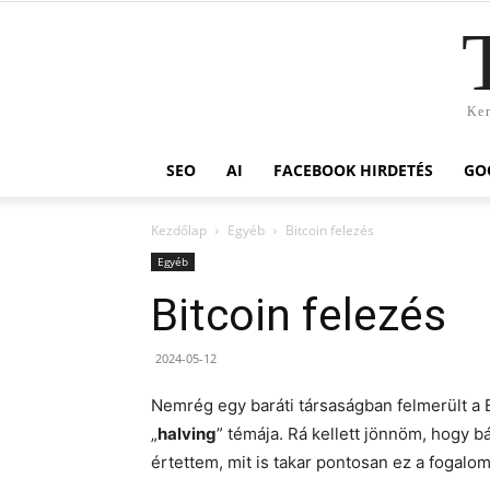
Ker
SEO
AI
FACEBOOK HIRDETÉS
GO
Kezdőlap
Egyéb
Bitcoin felezés
Egyéb
Bitcoin felezés
2024-05-12
Nemrég egy baráti társaságban felmerült a B
„
halving
” témája. Rá kellett jönnöm, hogy b
értettem, mit is takar pontosan ez a fogal