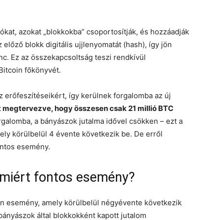
ókat, azokat „blokkokba” csoportosítják, és hozzáadják
előző blokk digitális ujjlenyomatát (hash), így jön
lánc. Ez az összekapcsoltság teszi rendkívül
Bitcoin főkönyvét.
z erőfeszítéseikért, így kerülnek forgalomba az új
tt megtervezve, hogy összesen csak 21 millió BTC
orgalomba, a bányászok jutalma idővel csökken – ezt a
ly körülbelül 4 évente következik be. De erről
fontos esemény.
s miért fontos esemény?
an esemény, amely körülbelül négyévente következik
 bányászok által blokkokként kapott jutalom