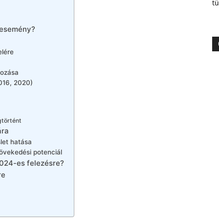
tü
s esemény?
elére
tozása
2016, 2020)
gtörtént
ára
let hatása
növekedési potenciál
2024-es felezésre?
re