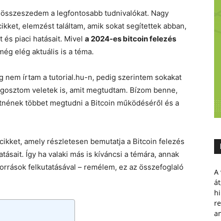
 összeszedem a legfontosabb tudnivalókat. Nagy
kket, elemzést találtam, amik sokat segítettek abban,
 és piaci hatásait. Mivel
a 2024-es bitcoin felezés
 még elég aktuális is a téma.
g nem írtam a tutorial.hu-n, pedig szerintem sokakat
egosztom veletek is, amit megtudtam. Bízom benne,
tnének többet megtudni a Bitcoin működéséről és a
ó cikket, amely részletesen bemutatja a Bitcoin felezés
ásait. Így ha valaki más is kíváncsi a témára, annak
források felkutatásával – remélem, ez az összefoglaló
A 
át
hi
r
a