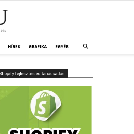
U
ítés
HÍREK
GRAFIKA
EGYÉB
Shopify fejlesztés és tanácsadás