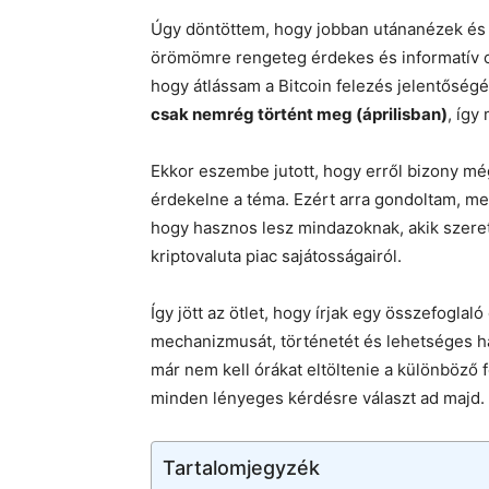
Úgy döntöttem, hogy jobban utánanézek és
örömömre rengeteg érdekes és informatív ci
hogy átlássam a Bitcoin felezés jelentőségét
csak nemrég történt meg (áprilisban)
, így
Ekkor eszembe jutott, hogy erről bizony mé
érdekelne a téma. Ezért arra gondoltam, m
hogy hasznos lesz mindazoknak, akik szere
kriptovaluta piac sajátosságairól.
Így jött az ötlet, hogy írjak egy összefoglal
mechanizmusát, történetét és lehetséges hat
már nem kell órákat eltöltenie a különböző 
minden lényeges kérdésre választ ad majd.
Tartalomjegyzék