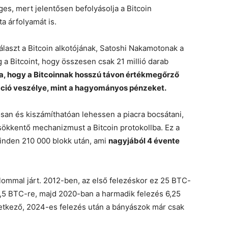
es, mert jelentősen befolyásolja a Bitcoin
a árfolyamát is.
álaszt a Bitcoin alkotójának, Satoshi Nakamotonak a
g a Bitcoint, hogy összesen csak 21 millió darab
tja, hogy a Bitcoinnak hosszú távon értékmegőrző
láció veszélye, mint a hagyományos pénzeket.
tosan és kiszámíthatóan lehessen a piacra bocsátani,
sökkentő mechanizmust a Bitcoin protokollba. Ez a
inden 210 000 blokk után, ami
nagyjából 4 évente
lommal járt. 2012-ben, az első felezéskor ez 25 BTC-
2,5 BTC-re, majd 2020-ban a harmadik felezés 6,25
vetkező, 2024-es felezés után a bányászok már csak