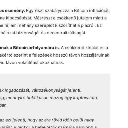
tos esemény.
Egyrészt szabályozza a Bitcoin inflációját,
e kibocsátását. Másrészt a csökkenő jutalom miatt a
ni, ami néhány szereplőt kiszoríthat a piacról. Ez
hálózat biztonságát és decentralizáltságát.
nak a Bitcoin árfolyamára is.
A csökkenő kínálat és a
akértő szerint a felezések hosszú távon hozzájárulnak
d távon volatilitást okozhatnak.
nak ingadozását, változékonyságát jelenti.
eg, mennyire hektikusan mozog egy kriptovaluta,
ban.
az azt jelenti, hogy az ára rövid időn belül nagy
gyaránt. Ilyenkor a befektetők számára nagyobb a