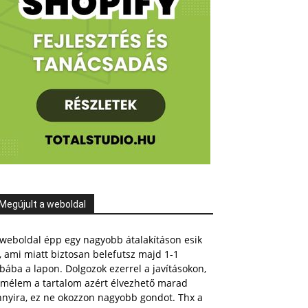
Megújult a weboldal
weboldal épp egy nagyobb átalakításon esik
, ami miatt biztosan belefutsz majd 1-1
bába a lapon. Dolgozok ezerrel a javításokon,
emélem a tartalom azért élvezhető marad
nnyira, ez ne okozzon nagyobb gondot. Thx a