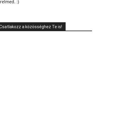
relmed. :)
Csatlakozz a közösséghez Te is!