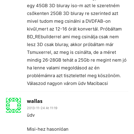
egy 45GB 3D bluray iso-m azt le szeretném
csőkenten 25GB 3D bluray re szerinted azt
mivel tudom meg csinálni a DVDFAB-on
kivűl,mert az 12-16 órát konvertál. Próbáltam
BD_REbuilderrel ami meg csinálja csak nem
lesz 3D csak bluray, akkor próbáltam már
Tsmuxerrel, az meg is csinálta, de a méret
mindig 26-28GB tehát a 25Gb re megint nem jó
ha lenne valami megoldásod az én
problémámra azt tisztelettel meg köszönöm.
Válaszod nagyon várom üdv Macibacsi
wallas
2013-11-24 At 11:19
üdv
Misi-hez hasonlóan