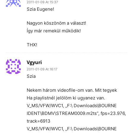
2011-01-09 At 15:37
Szia Eugene!
Nagyon köszönöm a választ!
Így már remekül működik!
THX!
Vgyuri
2011-01-09 At 16:17
Szia
Nekem három videofile-om van. Mit tegyek
Ha playlistnél jelölöm ki ugyanez van.
V_MS/VFW/WVC1, „F:\ Downloads\BOURNE
IDENT\BDMV\STREAM0009.m2ts”, fps=23.976,
track=6913
V_MS/VFW/WVC1, „F:\ Downloads\BOURNE