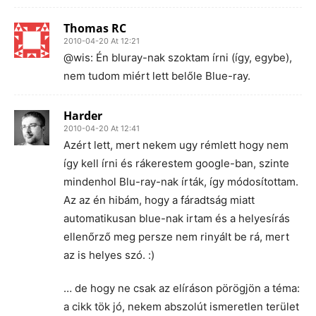
Thomas RC
2010-04-20 At 12:21
@wis: Én bluray-nak szoktam írni (így, egybe),
nem tudom miért lett belőle Blue-ray.
Harder
2010-04-20 At 12:41
Azért lett, mert nekem ugy rémlett hogy nem
így kell írni és rákerestem google-ban, szinte
mindenhol Blu-ray-nak írták, így módosítottam.
Az az én hibám, hogy a fáradtság miatt
automatikusan blue-nak irtam és a helyesírás
ellenőrző meg persze nem rinyált be rá, mert
az is helyes szó. :)
… de hogy ne csak az elíráson pörögjön a téma:
a cikk tök jó, nekem abszolút ismeretlen terület