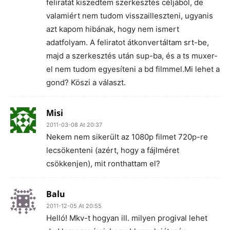
feliratát kiszedtem szerkesztés céljából, de
valamiért nem tudom visszailleszteni, ugyanis
azt kapom hibának, hogy nem ismert
adatfolyam. A feliratot átkonvertáltam srt-be,
majd a szerkesztés után sup-ba, és a ts muxer-
el nem tudom egyesíteni a bd filmmel.Mi lehet a
gond? Köszi a választ.
Misi
2011-03-08 At 20:37
Nekem nem sikerült az 1080p filmet 720p-re
lecsökenteni (azért, hogy a fájlméret
csökkenjen), mit ronthattam el?
Balu
2011-12-05 At 20:55
Helló! Mkv-t hogyan ill. milyen progival lehet