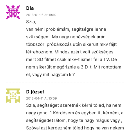
Dia
2013-01-16 At 19:10
Szia,
van némi problémám, segítségre lenne
szükségem. Ma nagy nehézségek árán
többszöri próbálkozás után sikerült mkv fájlt
létrehoznom. Mindez azért volt szükséges,
mert 3D filmet csak mkv-t ismer fel a TV. De
nem sikerült megőriznie a 3 D-t. Mit rontottam
el, vagy mit hagytam ki?
D József
2013-04-11 At 15:59
Szia, segítséget szeretnék kérni tőled, ha nem
nagy gond. 1 Kérdésem és egyben itt kérném, a
segítségedet látom, hogy te nagy mágus vagy ,
Szóval azt kérdezném tőled hogy ha van nekem