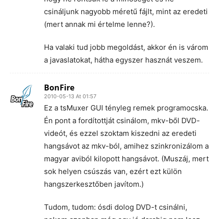
csináljunk nagyobb méretű fájlt, mint az eredeti
(mert annak mi értelme lenne?).
Ha valaki tud jobb megoldást, akkor én is várom
a javaslatokat, hátha egyszer hasznát veszem.
BonFire
2010-05-13 At 01:57
Ez a tsMuxer GUI tényleg remek programocska.
Én pont a fordítottját csinálom, mkv-ből DVD-
videót, és ezzel szoktam kiszedni az eredeti
hangsávot az mkv-ból, amihez szinkronizálom a
magyar aviból kilopott hangsávot. (Muszáj, mert
sok helyen csúszás van, ezért ezt külön
hangszerkesztőben javítom.)
Tudom, tudom: ósdi dolog DVD-t csinálni,