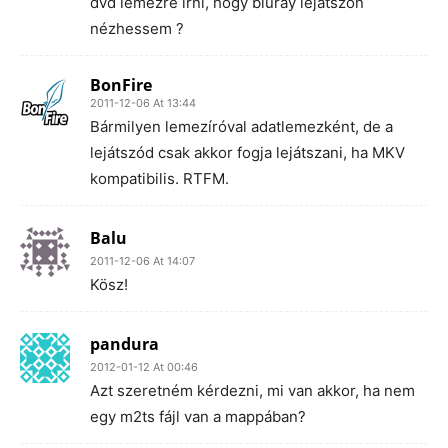
dvd lemezre írni, hogy bluray lejátszón
nézhessem ?
BonFire
2011-12-06 At 13:44
Bármilyen lemezíróval adatlemezként, de a
lejátszód csak akkor fogja lejátszani, ha MKV
kompatibilis. RTFM.
Balu
2011-12-06 At 14:07
Kösz!
pandura
2012-01-12 At 00:46
Azt szeretném kérdezni, mi van akkor, ha nem
egy m2ts fájl van a mappában?