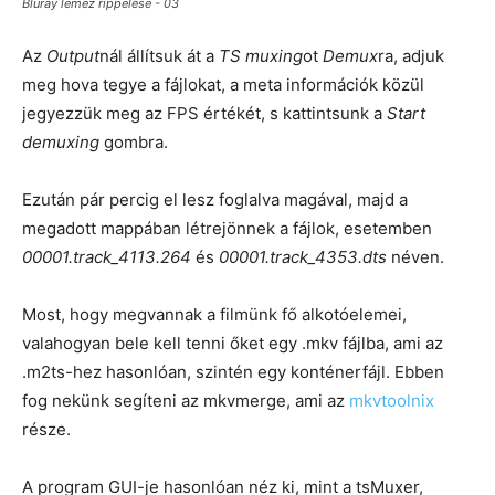
Bluray lemez rippelése - 03
Az
Output
nál állítsuk át a
TS muxing
ot
Demux
ra, adjuk
meg hova tegye a fájlokat, a meta információk közül
jegyezzük meg az FPS értékét, s kattintsunk a
Start
demuxing
gombra.
Ezután pár percig el lesz foglalva magával, majd a
megadott mappában létrejönnek a fájlok, esetemben
00001.track_4113.264
és
00001.track_4353.dts
néven.
Most, hogy megvannak a filmünk fő alkotóelemei,
valahogyan bele kell tenni őket egy .mkv fájlba, ami az
.m2ts-hez hasonlóan, szintén egy konténerfájl. Ebben
fog nekünk segíteni az mkvmerge, ami az
mkvtoolnix
része.
A program GUI-je hasonlóan néz ki, mint a tsMuxer,