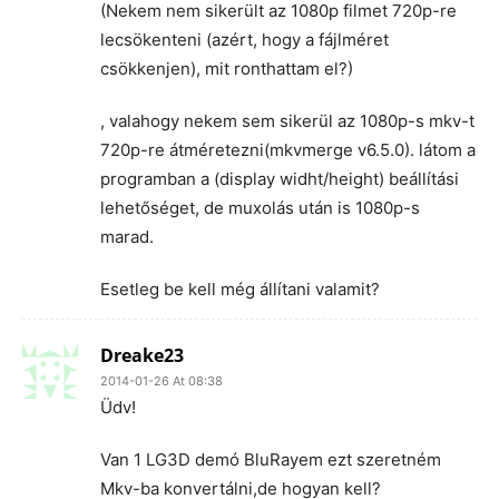
(Nekem nem sikerült az 1080p filmet 720p-re
lecsökenteni (azért, hogy a fájlméret
csökkenjen), mit ronthattam el?)
, valahogy nekem sem sikerül az 1080p-s mkv-t
720p-re átméretezni(mkvmerge v6.5.0). látom a
programban a (display widht/height) beállítási
lehetőséget, de muxolás után is 1080p-s
marad.
Esetleg be kell még állítani valamit?
Dreake23
2014-01-26 At 08:38
Üdv!
Van 1 LG3D demó BluRayem ezt szeretném
Mkv-ba konvertálni,de hogyan kell?