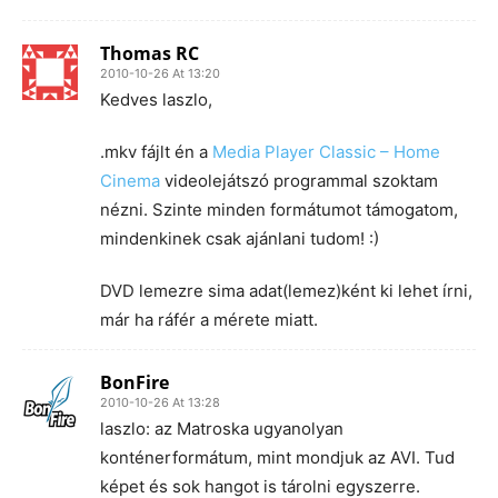
Thomas RC
2010-10-26 At 13:20
Kedves laszlo,
.mkv fájlt én a
Media Player Classic – Home
Cinema
videolejátszó programmal szoktam
nézni. Szinte minden formátumot támogatom,
mindenkinek csak ajánlani tudom! :)
DVD lemezre sima adat(lemez)ként ki lehet írni,
már ha ráfér a mérete miatt.
BonFire
2010-10-26 At 13:28
laszlo: az Matroska ugyanolyan
konténerformátum, mint mondjuk az AVI. Tud
képet és sok hangot is tárolni egyszerre.