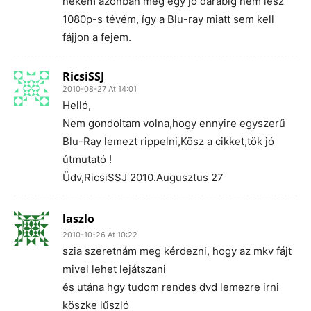
nekem azonban még egy jó darabig nem lesz
1080p-s tévém, így a Blu-ray miatt sem kell
fájjon a fejem.
RicsiSSJ
2010-08-27 At 14:01
Helló,
Nem gondoltam volna,hogy ennyire egyszerű
Blu-Ray lemezt rippelni,Kösz a cikket,tök jó
útmutató !
Üdv,RicsiSSJ 2010.Augusztus 27
laszlo
2010-10-26 At 10:22
szia szeretnám meg kérdezni, hogy az mkv fájt
mivel lehet lejátszani
és utána hgy tudom rendes dvd lemezre irni
köszke lűszló