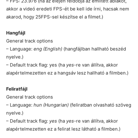
– FPS:
23.976
(ha az elején feldobja az említett ablakot,
akkor a videó eredeti FPS-ét be kell ide írni, hacsak nem
akarod, hogy 25FPS-sel készítse el a filmet.)
Hangfájl
General track options
– Language:
eng (English)
(hangfájlban hallható beszéd
nyelve.)
– Default track flag: yes (ha
yes
-re van állítva, akkor
alapértelmezetten ez a hangsáv lesz hallható a filmben.)
Feliratfájl
General track options
– Language:
hun (Hungarian)
(feliratban olvasható szöveg
nyelve.)
– Default track flag:
yes
(ha
yes
-re van állítva, akkor
alapértelmezetten ez a felirat lesz látható a filmben.)