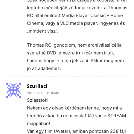
legtöbb médialejátszó tudja kezelni. a Thoomas
RC által említett Media Player Classic – Home
Cinema, vagy a VLC media player. Ingyenes és
„mindent visz”.
Thomas RC: gondolom, nem archiválási céllal
szeretné DVD lemezre írni (bár nem írta),
hanem, hogy le tudja játszani. Akkor meg nem
jó az adatlemez.
Szurilaci
2010-12-05 At 16:48
Sziasztok!
Nekem egy olyan kérdésem lenne, hogy mi a
teendő akkor, ha nem csak 1 fájl van a STREAM
mappában!
Van egy film (Avatar), amiben pontosan 238 fájl