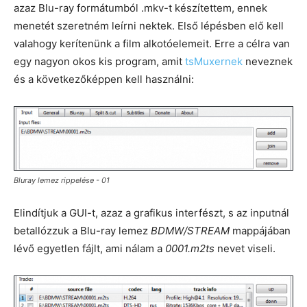
azaz Blu-ray formátumból .mkv-t készítettem, ennek
menetét szeretném leírni nektek. Első lépésben elő kell
valahogy kerítenünk a film alkotóelemeit. Erre a célra van
egy nagyon okos kis program, amit
tsMuxernek
neveznek
és a következőképpen kell használni:
Bluray lemez rippelése - 01
Elindítjuk a GUI-t, azaz a grafikus interfészt, s az inputnál
betallózzuk a Blu-ray lemez
BDMW/STREAM
mappájában
lévő egyetlen fájlt, ami nálam a
0001.m2ts
nevet viseli.