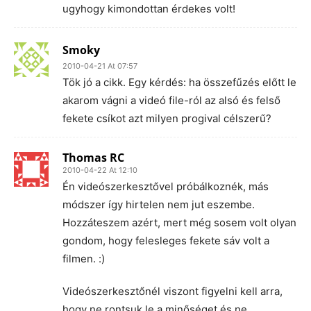
ugyhogy kimondottan érdekes volt!
Smoky
2010-04-21 At 07:57
Tök jó a cikk. Egy kérdés: ha összefűzés előtt le
akarom vágni a videó file-ról az alsó és felső
fekete csíkot azt milyen progival célszerű?
Thomas RC
2010-04-22 At 12:10
Én videószerkesztővel próbálkoznék, más
módszer így hirtelen nem jut eszembe.
Hozzáteszem azért, mert még sosem volt olyan
gondom, hogy felesleges fekete sáv volt a
filmen. :)
Videószerkesztőnél viszont figyelni kell arra,
hogy ne rontsuk le a minőséget és ne