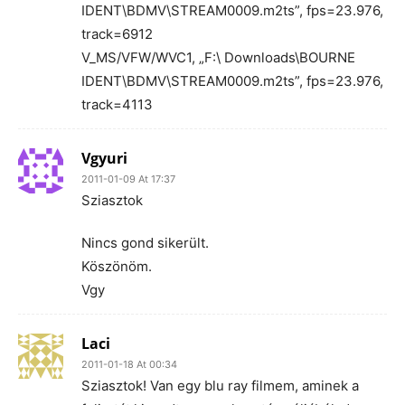
IDENT\BDMV\STREAM0009.m2ts”, fps=23.976,
track=6912
V_MS/VFW/WVC1, „F:\ Downloads\BOURNE
IDENT\BDMV\STREAM0009.m2ts”, fps=23.976,
track=4113
Vgyuri
2011-01-09 At 17:37
Sziasztok
Nincs gond sikerült.
Köszönöm.
Vgy
Laci
2011-01-18 At 00:34
Sziasztok! Van egy blu ray filmem, aminek a