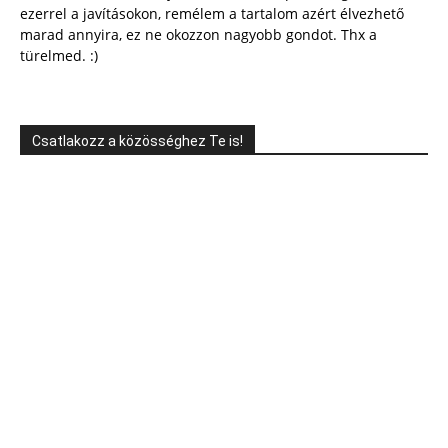
ezerrel a javításokon, remélem a tartalom azért élvezhető
marad annyira, ez ne okozzon nagyobb gondot. Thx a
türelmed. :)
Csatlakozz a közösséghez Te is!