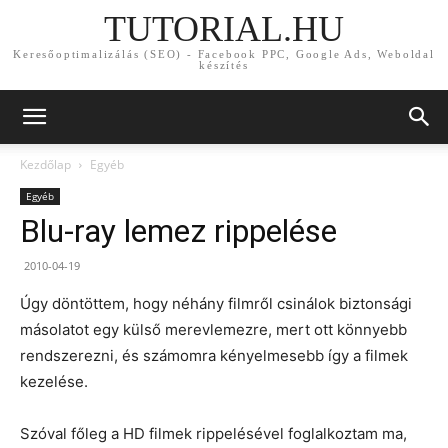
TUTORIAL.HU
Keresőoptimalizálás (SEO) - Facebook PPC, Google Ads, Weboldal
készítés
Kezdőlap
Egyéb
Egyéb
Blu-ray lemez rippelése
2010-04-19
Úgy döntöttem, hogy néhány filmről csinálok biztonsági
másolatot egy külső merevlemezre, mert ott könnyebb
rendszerezni, és számomra kényelmesebb így a filmek
kezelése.
Szóval főleg a HD filmek rippelésével foglalkoztam ma,