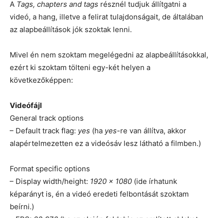
A
Tags, chapters and tags
résznél tudjuk állítgatni a
videó, a hang, illetve a felirat tulajdonságait, de általában
az alapbeállítások jók szoktak lenni.
Mivel én nem szoktam megelégedni az alapbeállításokkal,
ezért ki szoktam tölteni egy-két helyen a
következőképpen:
Videófájl
General track options
– Default track flag:
yes
(ha
yes
-re van állítva, akkor
alapértelmezetten ez a videósáv lesz látható a filmben.)
Format specific options
– Display width/height:
1920 x 1080
(ide írhatunk
képarányt is, én a videó eredeti felbontását szoktam
beírni.)