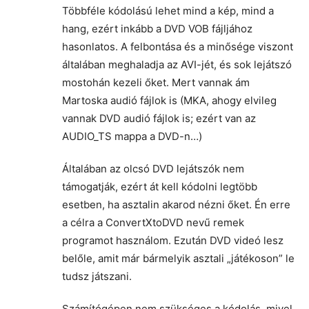
Többféle kódolású lehet mind a kép, mind a
hang, ezért inkább a DVD VOB fájljához
hasonlatos. A felbontása és a minősége viszont
általában meghaladja az AVI-jét, és sok lejátszó
mostohán kezeli őket. Mert vannak ám
Martoska audió fájlok is (MKA, ahogy elvileg
vannak DVD audió fájlok is; ezért van az
AUDIO_TS mappa a DVD-n…)
Általában az olcsó DVD lejátszók nem
támogatják, ezért át kell kódolni legtöbb
esetben, ha asztalin akarod nézni őket. Én erre
a célra a ConvertXtoDVD nevű remek
programot használom. Ezután DVD videó lesz
belőle, amit már bármelyik asztali „játékoson” le
tudsz játszani.
Számítógépen nem szükséges a kódolás, mivel