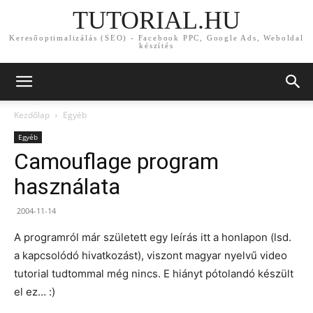
TUTORIAL.HU
Keresőoptimalizálás (SEO) - Facebook PPC, Google Ads, Weboldal
készítés
Kezdőlap
Egyéb
Egyéb
Camouflage program
használata
2004-11-14
A programról már született egy leírás itt a honlapon (lsd.
a kapcsolódó hivatkozást), viszont magyar nyelvű video
tutorial tudtommal még nincs. E hiányt pótolandó készült
el ez… :)