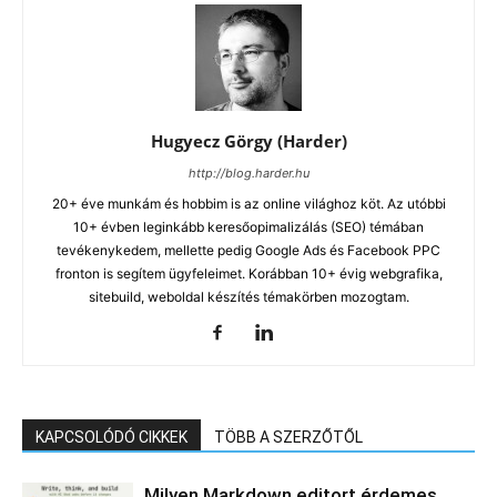
Hugyecz Görgy (Harder)
http://blog.harder.hu
20+ éve munkám és hobbim is az online világhoz köt. Az utóbbi
10+ évben leginkább keresőopimalizálás (SEO) témában
tevékenykedem, mellette pedig Google Ads és Facebook PPC
fronton is segítem ügyfeleimet. Korábban 10+ évig webgrafika,
sitebuild, weboldal készítés témakörben mozogtam.
KAPCSOLÓDÓ CIKKEK
TÖBB A SZERZŐTŐL
Milyen Markdown editort érdemes