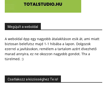
Megújult a weboldal
A weboldal épp egy nagyobb átalakításon esik át, ami miatt
biztosan belefutsz majd 1-1 hibába a lapon. Dolgozok
ezerrel a javításokon, remélem a tartalom azért élvezhető
marad annyira, ez ne okozzon nagyobb gondot. Thx a
türelmed. :)
Csatlakozz a közösséghez Te is!