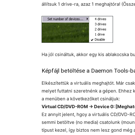
állítsuk 1 drive-ra, azaz 1 meghajtóra! (Öss
Ha jól csináltuk, akkor egy kis ablakocska bu
Képfájl betöltése a Daemon Tools-b
Elkészítettük a virtuális meghajtót. Már csak
melyet futtatni szeretnénk a gépen. Ehhez k
a menüben a következőket csináljuk:
Virtual CD/DVD-ROM -> Device 0: [Meghat
Ez annyit jelent, hgoy a virtuális CD/DVD-R
semmi betöltve (no media) csatolunk (mount)
típust kezel, így biztos nem lesz gond még a