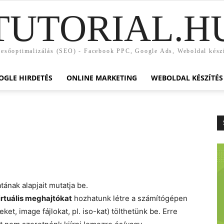
TUTORIAL.H
esőoptimalizálás (SEO) - Facebook PPC, Google Ads, Weboldal kész
OGLE HIRDETÉS
ONLINE MARKETING
WEBOLDAL KÉSZÍTÉS
ának alapjait mutatja be.
irtuális meghajtókat
hozhatunk létre a számítógépen
t, image fájlokat, pl. iso-kat) tölthetünk be. Erre