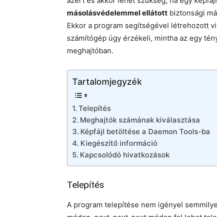
azért és akkor lehet szükség, ha egy képfáj
másolásvédelemmel ellátott
biztonsági más
Ekkor a program segítségével létrehozott vir
számítógép úgy érzékeli, mintha az egy tényl
meghajtóban.
Tartalomjegyzék
Telepítés
Meghajtók számának kiválasztása
Képfájl betöltése a Daemon Tools-ba
Kiegészítő információ
Kapcsolódó hivatkozások
Telepítés
A program telepítése nem igényel semmilye