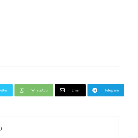
itter
WhatsApp
Email
Telegram
)