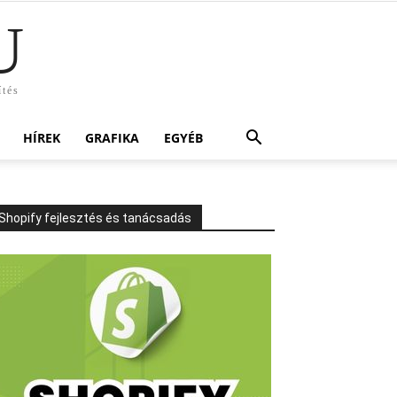
U
ítés
HÍREK
GRAFIKA
EGYÉB
Shopify fejlesztés és tanácsadás