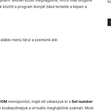
epíteni. Miután ezzel megvagyunk, nincs más dolgunk
tü
 között a program ikonját (lásd lentebb a képen a
 alábbi menü tárul a szemünk elé:
-ROM
menüpontot, majd ott válasszuk ki a
Set number
választhatjuk a virtuális meghajtóink számait. Most