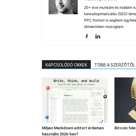
20+ éve munkám és hobbim is a
keresőopimalizálás (SEO) tém
PPC fronton is segítem ügyfele
témakörben mozogtam.
KAPCSOLÓDÓ CIKKEK
TÖBB A SZERZŐTŐL
Milyen Markdown editort érdemes
Bitcoin fel
használni 2026-ben?