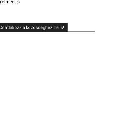
relmed. :)
Csatlakozz a közösséghez Te is!