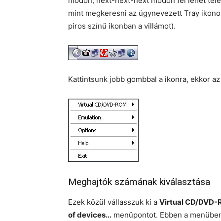
módon, next-next-next módon fel lehet tel
mint megkeresni az úgynevezett Tray ikonok
piros színű ikonban a villámot).
Kattintsunk jobb gombbal a ikonra, ekkor az
Meghajtók számának kiválasztása
Ezek közül vállasszuk ki a
Virtual CD/DVD
of devices…
menüpontot. Ebben a menüben ki