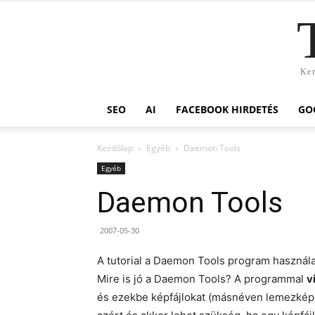
Ker
SEO
AI
FACEBOOK HIRDETÉS
GO
Kezdőlap
Egyéb
Daemon Tools
Egyéb
Daemon Tools
2007-05-30
A tutorial a Daemon Tools program használat
Mire is jó a Daemon Tools? A programmal
v
és ezekbe képfájlokat (másnéven lemezképeke