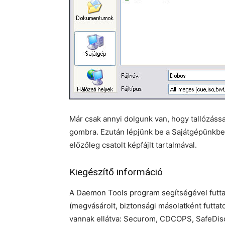
Már csak annyi dolgunk van, hogy tallózással
gombra. Ezután lépjünk be a Sajátgépünkbe 
előzőleg csatolt képfájlt tartalmával.
Kiegészítő információ
A Daemon Tools program segítségével futt
(megvásárolt, biztonsági másolatként futtat
vannak ellátva: Securom, CDCOPS, SafeDisc