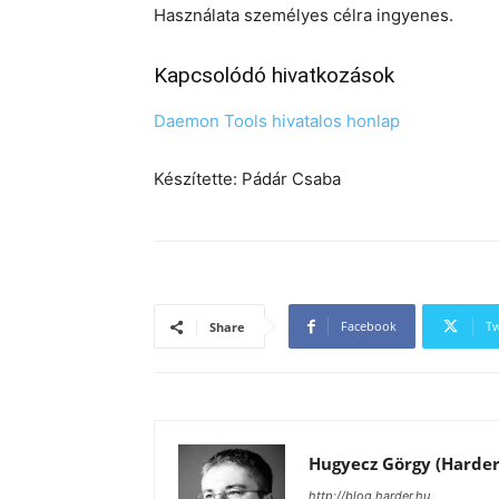
Használata személyes célra ingyenes.
Kapcsolódó hivatkozások
Daemon Tools hivatalos honlap
Készítette: Pádár Csaba
Facebook
Tw
Share
Hugyecz Görgy (Harder
http://blog.harder.hu