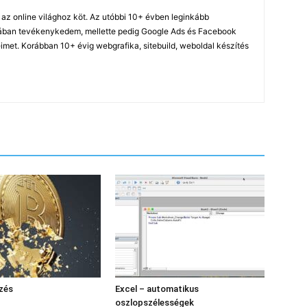
z online világhoz köt. Az utóbbi 10+ évben leginkább
ában tevékenykedem, mellette pedig Google Ads és Facebook
imet. Korábban 10+ évig webgrafika, sitebuild, weboldal készítés
ezés
Excel – automatikus
oszlopszélességek