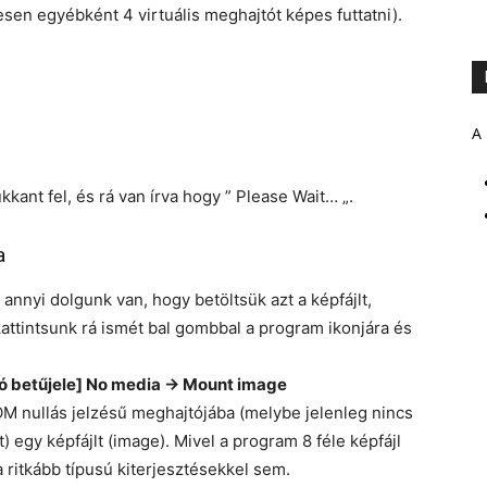
zesen egyébként 4 virtuális meghajtót képes futtatni).
A 
kkant fel, és rá van írva hogy ” Please Wait… „.
a
 annyi dolgunk van, hogy betöltsük azt a képfájlt,
attintsunk rá ismét bal gombbal a program ikonjára és
ó betűjele] No media -> Mount image
OM nullás jelzésű meghajtójába (melybe jelenleg nincs
 egy képfájlt (image). Mivel a program 8 féle képfájl
 ritkább típusú kiterjesztésekkel sem.