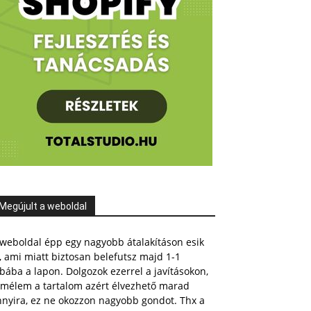
Megújult a weboldal
weboldal épp egy nagyobb átalakításon esik
, ami miatt biztosan belefutsz majd 1-1
bába a lapon. Dolgozok ezerrel a javításokon,
emélem a tartalom azért élvezhető marad
nnyira, ez ne okozzon nagyobb gondot. Thx a