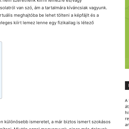
lt nem szeretnénk kiírni lemezre és/vagy
olatról van szó, ám a tartalmára kíváncsiak vagyunk.
tuális meghajtóba be lehet tölteni a képfájlt és a
eges kiírt lemez lenne egy fizikailag is létező
A 
át
hi
r
n különösebb ismeretet, a már biztos ismert szokásos
a