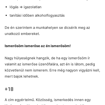
lógás => igazolatlan
tanítási időben alkoholfogyasztás
De én szerintem a munkahelyen se dicsérik meg az
unatkozó embereket.
Ismerősöm ismerőse az én ismerősöm!
Nagy hülyeségnek hangzik, de ha egy ismerősöm ír
valamit az ismerőse üzenőfalára, azt én is látom, pedig
közvetlenül nem ismerem. Erre még nagyon vigyázni kell,
mert bajok lehetnek.
+18
A cím egyértelmű. Közösség, ismerkedés innen egy