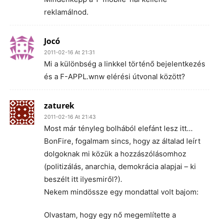
reklamálnod.
Jocó
2011-02-16 At 21:31
Mi a különbség a linkkel történő bejelentkezés
és a F-APPL.wnw elérési útvonal között?
zaturek
2011-02-16 At 21:43
Most már tényleg bolhából elefánt lesz itt…
BonFire, fogalmam sincs, hogy az általad leírt
dolgoknak mi közük a hozzászólásomhoz
(politizálás, anarchia, demokrácia alapjai – ki
beszélt itt ilyesmiről?).
Nekem mindössze egy mondattal volt bajom:
Olvastam, hogy egy nő megemlítette a