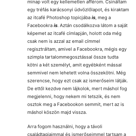
minap volt egy kellemetlen afférom. Csináltam
egy tréfás karácsonyi üdvözlőlapot, és kiraktam
az itcafé Photoshop topicjába
is
, meg a
Facebookra
is
. Aztán csodálkozva látom a saját
képemet az itcafé címlapján, holott oda még
csak nem is azzal az email címmel
regisztráltam, amivel a Facebookra, mégis egy
szimpla tartalommegosztással össze tudta
kötni a két személyt, amit egyébként mással
semmivel nem lehetett volna összekötni. Még
szerencse, hogy ezt csak az ismerőseim látják.
De ettől kezdve nem lájkolok, mert máshol fog
megjelenni, hogy nekem mi tetszik, és nem
osztok meg a Facebookon semmit, mert az is
máshol köszön majd vissza.
Arra fogom használni, hogy a távoli
családtagjaimmal és ismerőseimmel tartsam a