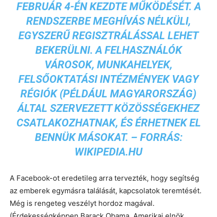
FEBRUÁR 4-ÉN KEZDTE MŰKÖDÉSÉT. A
RENDSZERBE MEGHÍVÁS NÉLKÜLI,
EGYSZERŰ REGISZTRÁLÁSSAL LEHET
BEKERÜLNI. A FELHASZNÁLÓK
VÁROSOK, MUNKAHELYEK,
FELSŐOKTATÁSI INTÉZMÉNYEK VAGY
RÉGIÓK (PÉLDÁUL
MAGYARORSZÁG
)
ÁLTAL SZERVEZETT KÖZÖSSÉGEKHEZ
CSATLAKOZHATNAK, ÉS ÉRHETNEK EL
BENNÜK MÁSOKAT. – FORRÁS:
WIKIPEDIA.HU
A Facebook-ot eredetileg arra tervezték, hogy segítség
az emberek egymásra találását, kapcsolatok teremtését.
Még is rengeteg veszélyt hordoz magával.
(Érdekességképpen Barack Obama, Amerikai elnök,