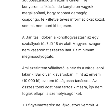
Jót bosszankodtam ezen a cikken. Nem
kenyerem a fikázás, de kénytelen vagyok
megállapítani, hogy roppant demagóg,
csapongó, fél- illetve téves információkat közöl,
semmit nem bont ki teljesen.
A „tanítási időben alkoholfogyasztás” az egy
szabálysértés? :D 18 év alatt Magyarországon
nem vásárolhat szeszes italt. Ez minimum
megmosolyogtató.
Ami szerintem vállalható: a név és a város, ahol
lakunk. Bár olyan kisvárosban, mint az enyém
(10 000 fő) ez sem túlságosan tanácsos. Az
összes többi adat nem tartozik másra, így nem
fogják ellopni a személyiségünket.
+ 1 figyelmeztetés: ne lájkoljatok! Semmit. A