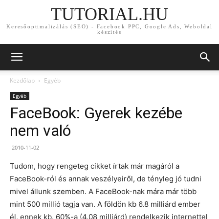
TUTORIAL.HU
Keresőoptimalizálás (SEO) - Facebook PPC, Google Ads, Weboldal
készítés
Kezdőlap
Egyéb
Egyéb
FaceBook: Gyerek kezébe
nem való
2010-11-02
Tudom, hogy rengeteg cikket írtak már magáról a
FaceBook-ról és annak veszélyeiről, de tényleg jó tudni
mivel állunk szemben. A FaceBook-nak mára már több
mint 500 millió tagja van. A földön kb 6.8 milliárd ember
él, ennek kb. 60%-a (4.08 milliárd) rendelkezik internettel