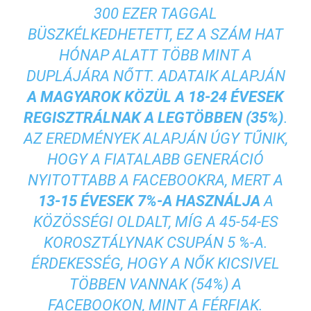
300 EZER TAGGAL
BÜSZKÉLKEDHETETT, EZ A SZÁM HAT
HÓNAP ALATT TÖBB MINT A
DUPLÁJÁRA NŐTT. ADATAIK ALAPJÁN
A MAGYAROK KÖZÜL A 18-24 ÉVESEK
REGISZTRÁLNAK A LEGTÖBBEN (35%)
.
AZ EREDMÉNYEK ALAPJÁN ÚGY TŰNIK,
HOGY A FIATALABB GENERÁCIÓ
NYITOTTABB A FACEBOOKRA, MERT A
13-15 ÉVESEK 7%-A HASZNÁLJA
A
KÖZÖSSÉGI OLDALT, MÍG A 45-54-ES
KOROSZTÁLYNAK CSUPÁN 5 %-A.
ÉRDEKESSÉG, HOGY A NŐK KICSIVEL
TÖBBEN VANNAK (54%) A
FACEBOOKON, MINT A FÉRFIAK.