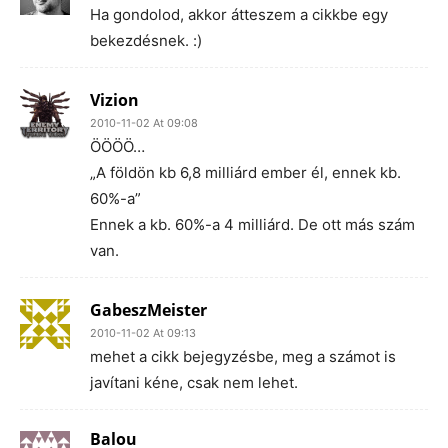
Ha gondolod, akkor átteszem a cikkbe egy
bekezdésnek. :)
Vizion
2010-11-02 At 09:08
ÖÖÖÖ…
„A földön kb 6,8 milliárd ember él, ennek kb.
60%-a”
Ennek a kb. 60%-a 4 milliárd. De ott más szám
van.
GabeszMeister
2010-11-02 At 09:13
mehet a cikk bejegyzésbe, meg a számot is
javítani kéne, csak nem lehet.
Balou