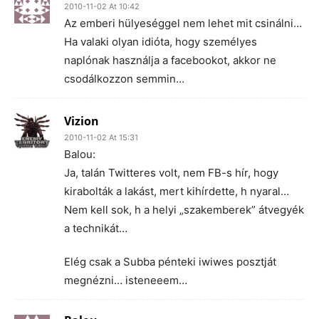
2010-11-02 At 10:42
Az emberi hülyeséggel nem lehet mit csinálni…
Ha valaki olyan idióta, hogy személyes
naplónak használja a facebookot, akkor ne
csodálkozzon semmin…
Vizion
2010-11-02 At 15:31
Balou:
Ja, talán Twitteres volt, nem FB-s hír, hogy
kirabolták a lakást, mert kihírdette, h nyaral…
Nem kell sok, h a helyi „szakemberek” átvegyék
a technikát…
Elég csak a Subba pénteki iwiwes posztját
megnézni… isteneeem…