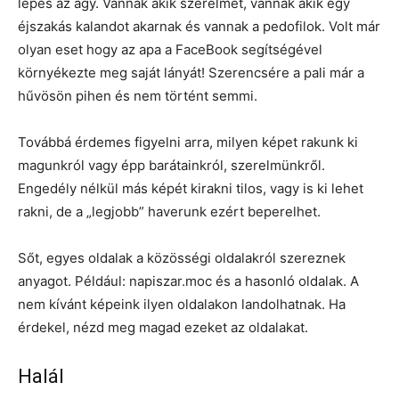
lépés az ágy. Vannak akik szerelmet, vannak akik egy
éjszakás kalandot akarnak és vannak a pedofilok. Volt már
olyan eset hogy az apa a FaceBook segítségével
környékezte meg saját lányát! Szerencsére a pali már a
hűvösön pihen és nem történt semmi.
Továbbá érdemes figyelni arra, milyen képet rakunk ki
magunkról vagy épp barátainkról, szerelmünkről.
Engedély nélkül más képét kirakni tilos, vagy is ki lehet
rakni, de a „legjobb” haverunk ezért beperelhet.
Sőt, egyes oldalak a közösségi oldalakról szereznek
anyagot. Például: napiszar.moc és a hasonló oldalak. A
nem kívánt képeink ilyen oldalakon landolhatnak. Ha
érdekel, nézd meg magad ezeket az oldalakat.
Halál