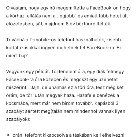
Olvastam, hogy egy nő megemlítette a FaceBook-on hogy
a kórházi ellátás nem a „legjobb” és emiatt több hetet ült
előzetesben, sőt, majdnem 6 év börtönre ítélték.
Továbbá a T-mobile-os telefont használhatók, kisebb
korlátozásokkal ingyen mehetnek fel FaceBook-ra. Ez
miért baj?
Vegyünk egy példát: Történelem óra, egy diák felmegy
FaceBook-ra óra közepén és megoszt egy üzenetet
miszerint: „Jajh, de unalmas ez a töri óra, lesz még két
órám, de töri után megyek haza. Hazafele benézek a
kocsmába, mert már nem bírom tovább”. Kapásból 3
szabályt sértett meg(talán nem mindenhol vannak ilyen
szabályok):
órán, telefont kikapcsolva a táskában kell elhelyezni