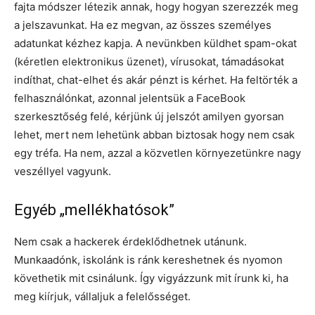
fajta módszer létezik annak, hogy hogyan szerezzék meg
a jelszavunkat. Ha ez megvan, az összes személyes
adatunkat kézhez kapja. A nevünkben küldhet spam-okat
(kéretlen elektronikus üzenet), vírusokat, támadásokat
indíthat, chat-elhet és akár pénzt is kérhet. Ha feltörték a
felhasználónkat, azonnal jelentsük a FaceBook
szerkesztőség felé, kérjünk új jelszót amilyen gyorsan
lehet, mert nem lehetünk abban biztosak hogy nem csak
egy tréfa. Ha nem, azzal a közvetlen környezetünkre nagy
veszéllyel vagyunk.
Egyéb „mellékhatósok”
Nem csak a hackerek érdeklődhetnek utánunk.
Munkaadónk, iskolánk is ránk kereshetnek és nyomon
követhetik mit csinálunk. Így vigyázzunk mit írunk ki, ha
meg kiírjuk, vállaljuk a felelősséget.