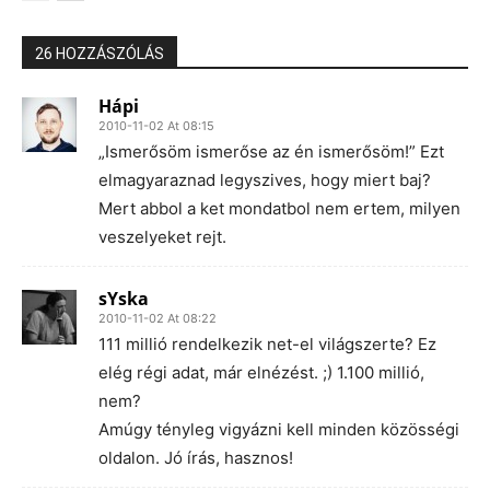
26 HOZZÁSZÓLÁS
Hápi
2010-11-02 At 08:15
„Ismerősöm ismerőse az én ismerősöm!” Ezt
elmagyaraznad legyszives, hogy miert baj?
Mert abbol a ket mondatbol nem ertem, milyen
veszelyeket rejt.
sYska
2010-11-02 At 08:22
111 millió rendelkezik net-el világszerte? Ez
elég régi adat, már elnézést. ;) 1.100 millió,
nem?
Amúgy tényleg vigyázni kell minden közösségi
oldalon. Jó írás, hasznos!