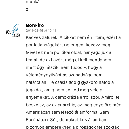
munkát.
z
BonFire
2011-02-16 At 19:41
Kedves zaturek! A cikket nem én írtam, ezért a
pontatlanságokért ne engem kövezz meg.
Mivel ez nem politikai oldal, hanyagoljuk a
témát, de azt azért még el kell mondanom –
mert úgy látszik, nem tudod -, hogy a
véleménynyilvánítás szabadsága nem
határtalan. Te csakis addig gyakorolhatod a
jogaidat, amíg nem sérted meg vele az
enyémeket. A demokrácia erről szól. Amiről te
beszélsz, az az anarchia, az meg egyelőre még
Amerikában sem létező államforma. Sem
Európában. Sőt, demokratikus államban
bizonyos embereknek a bíróságok fel szokták