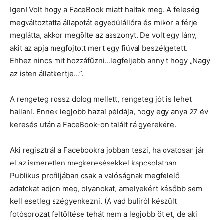
Igen! Volt hogy a FaceBook miatt haltak meg. A feleség
megváltoztatta állapotát egyedülállóra és mikor a férje
meglátta, akkor megölte az asszonyt. De volt egy lány,
akit az apja megfojtott mert egy fiúval beszélgetett.
Ehhez nincs mit hozzáfűzni…legfeljebb annyit hogy „Nagy
az isten állatkertje…”.
A rengeteg rossz dolog mellett, rengeteg jót is lehet
hallani. Ennek legjobb hazai példája, hogy egy anya 27 év
keresés után a FaceBook-on talált rá gyerekére.
Aki regisztrál a Facebookra jobban teszi, ha óvatosan jár
el az ismeretlen megkeresésekkel kapcsolatban.
Publikus profiljában csak a valóságnak megfelelő
adatokat adjon meg, olyanokat, amelyekért később sem
kell esetleg szégyenkezni. (A vad buliról készült
fotósorozat feltöltése tehát nem a legjobb ötlet, de aki