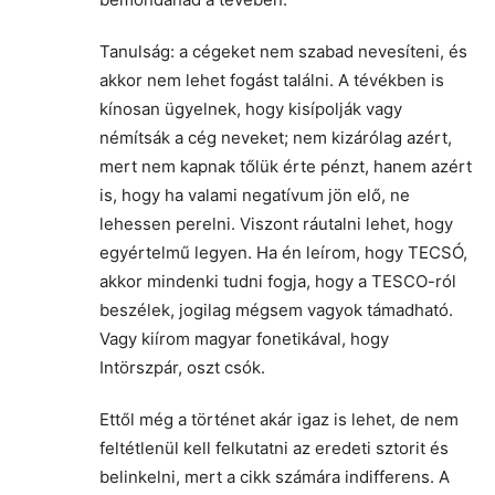
Tanulság: a cégeket nem szabad nevesíteni, és
akkor nem lehet fogást találni. A tévékben is
kínosan ügyelnek, hogy kisípolják vagy
némítsák a cég neveket; nem kizárólag azért,
mert nem kapnak tőlük érte pénzt, hanem azért
is, hogy ha valami negatívum jön elő, ne
lehessen perelni. Viszont ráutalni lehet, hogy
egyértelmű legyen. Ha én leírom, hogy TECSÓ,
akkor mindenki tudni fogja, hogy a TESCO-ról
beszélek, jogilag mégsem vagyok támadható.
Vagy kiírom magyar fonetikával, hogy
Intörszpár, oszt csók.
Ettől még a történet akár igaz is lehet, de nem
feltétlenül kell felkutatni az eredeti sztorit és
belinkelni, mert a cikk számára indifferens. A