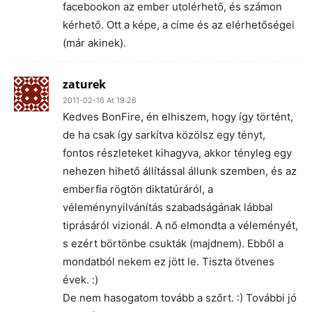
facebookon az ember utolérhető, és számon
kérhető. Ott a képe, a címe és az elérhetőségei
(már akinek).
zaturek
2011-02-16 At 19:26
Kedves BonFire, én elhiszem, hogy így történt,
de ha csak így sarkítva közölsz egy tényt,
fontos részleteket kihagyva, akkor tényleg egy
nehezen hihető állítással állunk szemben, és az
emberfia rögtön diktatúráról, a
véleménynyilvánítás szabadságának lábbal
tiprásáról vizionál. A nő elmondta a véleményét,
s ezért börtönbe csukták (majdnem). Ebből a
mondatból nekem ez jött le. Tiszta ötvenes
évek. :)
De nem hasogatom tovább a szőrt. :) További jó