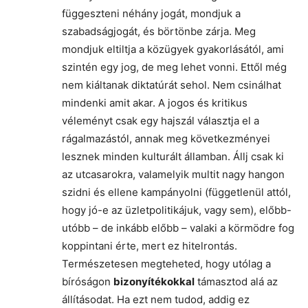
függeszteni néhány jogát, mondjuk a
szabadságjogát, és börtönbe zárja. Meg
mondjuk eltiltja a közügyek gyakorlásától, ami
szintén egy jog, de meg lehet vonni. Ettől még
nem kiáltanak diktatúrát sehol. Nem csinálhat
mindenki amit akar. A jogos és kritikus
véleményt csak egy hajszál választja el a
rágalmazástól, annak meg következményei
lesznek minden kulturált államban. Állj csak ki
az utcasarokra, valamelyik multit nagy hangon
szidni és ellene kampányolni (függetlenül attól,
hogy jó-e az üzletpolitikájuk, vagy sem), előbb-
utóbb – de inkább előbb – valaki a körmödre fog
koppintani érte, mert ez hitelrontás.
Természetesen megteheted, hogy utólag a
bíróságon
bizonyítékokkal
támasztod alá az
állításodat. Ha ezt nem tudod, addig ez