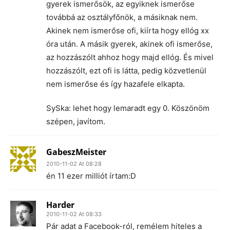
gyerek ismerősök, az egyiknek ismerőse
továbbá az osztályfőnök, a másiknak nem.
Akinek nem ismerőse ofi, kiírta hogy ellóg xx
óra után. A másik gyerek, akinek ofi ismerőse,
az hozzászólt ahhoz hogy majd ellóg. És mivel
hozzászólt, ezt ofi is látta, pedig közvetlenül
nem ismerőse és így hazafele elkapta.
SySka: lehet hogy lemaradt egy 0. Köszönöm
szépen, javítom.
GabeszMeister
2010-11-02 At 08:28
én 11 ezer milliót írtam:D
Harder
2010-11-02 At 08:33
Pár adat a Facebook-ról, remélem hiteles a