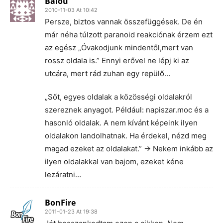
Balou
2010-11-03 At 10:42
Persze, biztos vannak összefüggések. De én
már néha túlzott paranoid reakciónak érzem ezt
az egész „Óvakodjunk mindentől,mert van
rossz oldala is.” Ennyi erővel ne lépj ki az
utcára, mert rád zuhan egy repülő…
„Sőt, egyes oldalak a közösségi oldalakról
szereznek anyagot. Például: napiszar.moc és a
hasonló oldalak. A nem kívánt képeink ilyen
oldalakon landolhatnak. Ha érdekel, nézd meg
magad ezeket az oldalakat.” -> Nekem inkább az
ilyen oldalakkal van bajom, ezeket kéne
lezáratni…
BonFire
2011-01-23 At 19:38