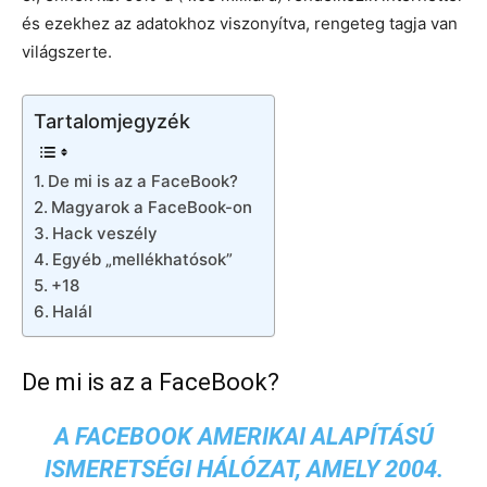
és ezekhez az adatokhoz viszonyítva, rengeteg tagja van
világszerte.
Tartalomjegyzék
De mi is az a FaceBook?
Magyarok a FaceBook-on
Hack veszély
Egyéb „mellékhatósok”
+18
Halál
De mi is az a FaceBook?
A
FACEBOOK
AMERIKAI
ALAPÍTÁSÚ
ISMERETSÉGI HÁLÓZAT, AMELY 2004.