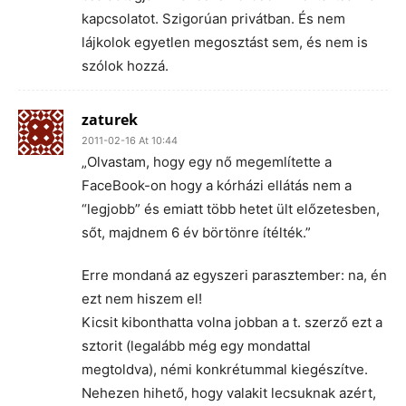
kapcsolatot. Szigorúan privátban. És nem
lájkolok egyetlen megosztást sem, és nem is
szólok hozzá.
zaturek
2011-02-16 At 10:44
„Olvastam, hogy egy nő megemlítette a
FaceBook-on hogy a kórházi ellátás nem a
“legjobb” és emiatt több hetet ült előzetesben,
sőt, majdnem 6 év börtönre ítélték.”
Erre mondaná az egyszeri parasztember: na, én
ezt nem hiszem el!
Kicsit kibonthatta volna jobban a t. szerző ezt a
sztorit (legalább még egy mondattal
megtoldva), némi konkrétummal kiegészítve.
Nehezen hihető, hogy valakit lecsuknak azért,