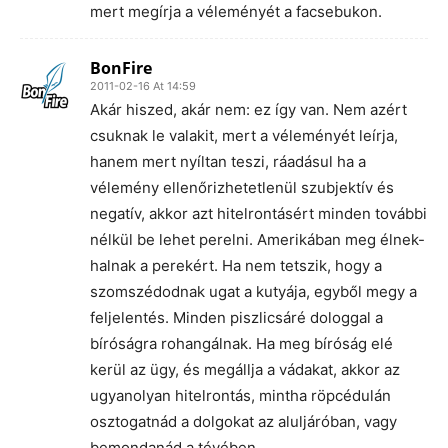
mert megírja a véleményét a facsebukon.
BonFire
2011-02-16 At 14:59
Akár hiszed, akár nem: ez így van. Nem azért
csuknak le valakit, mert a véleményét leírja,
hanem mert nyíltan teszi, ráadásul ha a
vélemény ellenőrizhetetlenül szubjektív és
negatív, akkor azt hitelrontásért minden további
nélkül be lehet perelni. Amerikában meg élnek-
halnak a perekért. Ha nem tetszik, hogy a
szomszédodnak ugat a kutyája, egyből megy a
feljelentés. Minden piszlicsáré dologgal a
bíróságra rohangálnak. Ha meg bíróság elé
kerül az ügy, és megállja a vádakat, akkor az
ugyanolyan hitelrontás, mintha röpcédulán
osztogatnád a dolgokat az aluljáróban, vagy
bemondanád a tévében.