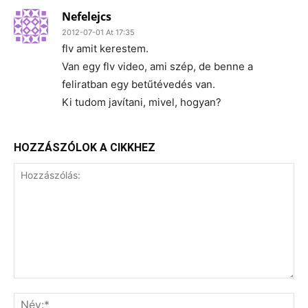
Nefelejcs
2012-07-01 At 17:35
flv amit kerestem.
Van egy flv video, ami szép, de benne a
feliratban egy betűtévedés van.
Ki tudom javítani, mivel, hogyan?
HOZZÁSZÓLOK A CIKKHEZ