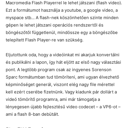
Macromedia Flash Playerrel le lehet játszani (flash video).
Ezt a formátumot használja a youtube, a google video, a
myspace stb… A flash-nek köszönhetően szinte minden
gépen le lehet játszani operációs rendszertől és
böngészőtől függetlenül, mindössze egy a böngészőbe
telepített Flash Player-re van szükség.
Eljutottunk oda, hogy a videóinkat mi akarjuk konvertálni
és publikálni a lapon, így hát eljött az első nagy választási
pont. A legtöbb program csak az ingyenes Sorenson
Sparc formátumban tud tömöríteni, ami ugyan élvezhető
képminőséget generál, viszont elég nagy file mérettel
kell ezért cserébe fizetnünk. Vagy kiadunk pár dollárt a
videó tömörítő programra, ami már támogatja a
lényegesen újabb fejlesztésű video codecet – a VP6-ot –
ami a flash 8-ban debütált.