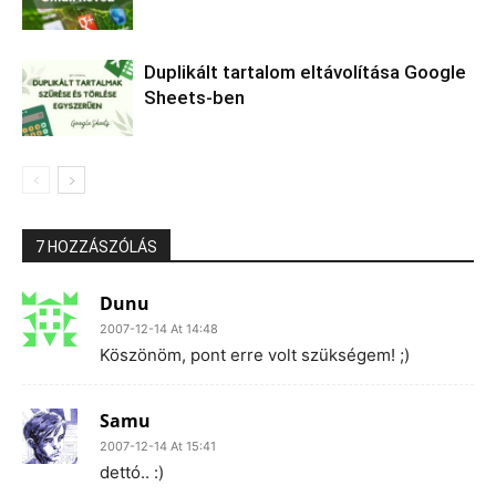
Duplikált tartalom eltávolítása Google
Sheets-ben
7 HOZZÁSZÓLÁS
Dunu
2007-12-14 At 14:48
Köszönöm, pont erre volt szükségem! ;)
Samu
2007-12-14 At 15:41
dettó.. :)