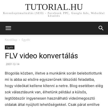
TUTORIAL.HU
Keresőoptimalizálás (SEO) - Facebook PPC, Google Ads, Weboldal
készítés
Kezdőlap
Egyéb
Egyéb
FLV video konvertálás
2007-12-14
Blogolás közben, illetve a munkáink során belebotlottunk
mi is abba az elsőre egyszerűnek látszódó feladatba,
hogy videókat kellene kitenni a netre. Blog esetében elég
sok választásunk van, élhetünk például a külsős,
legtöbbször ingyenesen használható videómegosztó
oldalak által nyújtott lehetőségekkel. Csak párat említve