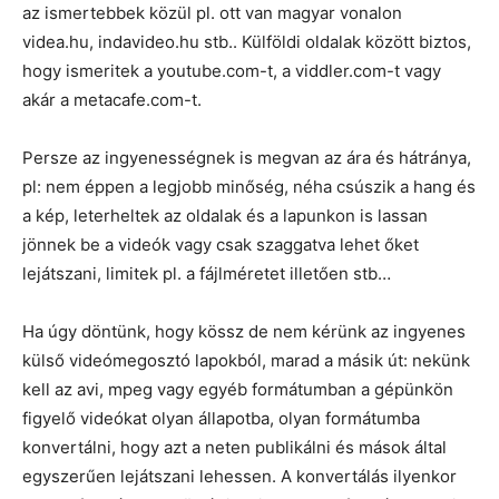
az ismertebbek közül pl. ott van magyar vonalon
videa.hu, indavideo.hu stb.. Külföldi oldalak között biztos,
hogy ismeritek a youtube.com-t, a viddler.com-t vagy
akár a metacafe.com-t.
Persze az ingyenességnek is megvan az ára és hátránya,
pl: nem éppen a legjobb minőség, néha csúszik a hang és
a kép, leterheltek az oldalak és a lapunkon is lassan
jönnek be a videók vagy csak szaggatva lehet őket
lejátszani, limitek pl. a fájlméretet illetően stb…
Ha úgy döntünk, hogy kössz de nem kérünk az ingyenes
külső videómegosztó lapokból, marad a másik út: nekünk
kell az avi, mpeg vagy egyéb formátumban a gépünkön
figyelő videókat olyan állapotba, olyan formátumba
konvertálni, hogy azt a neten publikálni és mások által
egyszerűen lejátszani lehessen. A konvertálás ilyenkor