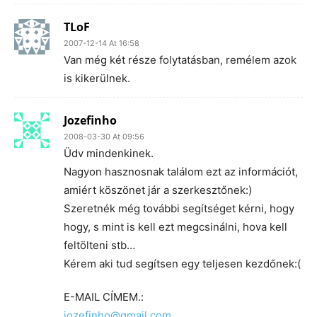
TLoF
2007-12-14 At 16:58
Van még két része folytatásban, remélem azok
is kikerülnek.
Jozefinho
2008-03-30 At 09:56
Üdv mindenkinek.
Nagyon hasznosnak találom ezt az információt,
amiért köszönet jár a szerkesztőnek:)
Szeretnék még további segítséget kérni, hogy
hogy, s mint is kell ezt megcsinálni, hova kell
feltölteni stb…
Kérem aki tud segítsen egy teljesen kezdőnek:(
E-MAIL CÍMEM.:
jozefinho@gmail.com