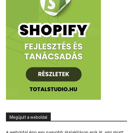
Megújult a weboldal
A weboldal épp egy nagyobb átalakításon esik át, ami miatt