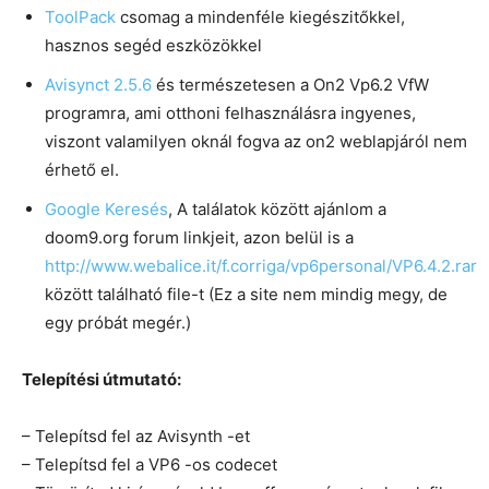
ToolPack
csomag a mindenféle kiegészitőkkel,
hasznos segéd eszközökkel
Avisynct 2.5.6
és természetesen a On2 Vp6.2 VfW
programra, ami otthoni felhasználásra ingyenes,
viszont valamilyen oknál fogva az on2 weblapjáról nem
érhető el.
Google Keresés
, A találatok között ajánlom a
doom9.org forum linkjeit, azon belül is a
http://www.webalice.it/f.corriga/vp6personal/VP6.4.2.rar
között található file-t (Ez a site nem mindig megy, de
egy próbát megér.)
Telepítési útmutató:
– Telepítsd fel az Avisynth -et
– Telepítsd fel a VP6 -os codecet