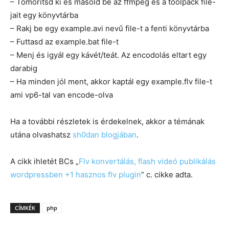
– Tömörítsd ki és másold be az ffmpeg és a toolpack file-
jait egy könyvtárba
– Rakj be egy example.avi nevű file-t a fenti könyvtárba
– Futtasd az example.bat file-t
– Menj és igyál egy kávét/teát. Az encodolás eltart egy
darabig
– Ha minden jól ment, akkor kaptál egy example.flv file-t
ami vp6-tal van encode-olva
Ha a további részletek is érdekelnek, akkor a témának
utána olvashatsz
sh0dan blogjában
.
A cikk ihletét BCs „
Flv konvertálás, flash videó publikálás
wordpressben +1 hasznos flv plugin
” c. cikke adta.
CÍMKÉK
php