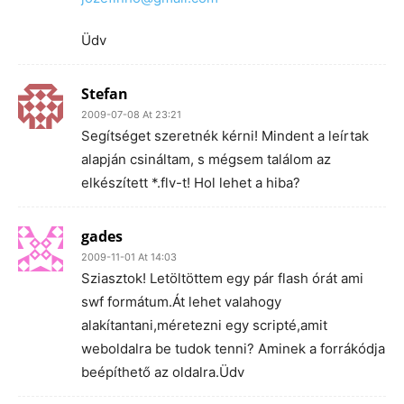
Üdv
Stefan
2009-07-08 At 23:21
Segítséget szeretnék kérni! Mindent a leírtak
alapján csináltam, s mégsem találom az
elkészített *.flv-t! Hol lehet a hiba?
gades
2009-11-01 At 14:03
Sziasztok! Letöltöttem egy pár flash órát ami
swf formátum.Át lehet valahogy
alakítantani,méretezni egy scripté,amit
weboldalra be tudok tenni? Aminek a forrákódja
beépíthető az oldalra.Üdv