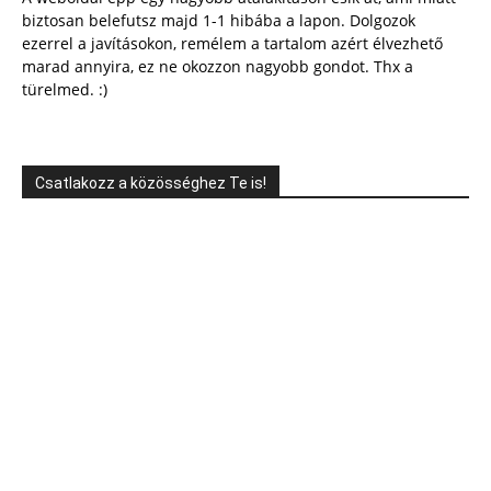
biztosan belefutsz majd 1-1 hibába a lapon. Dolgozok
ezerrel a javításokon, remélem a tartalom azért élvezhető
marad annyira, ez ne okozzon nagyobb gondot. Thx a
türelmed. :)
Csatlakozz a közösséghez Te is!