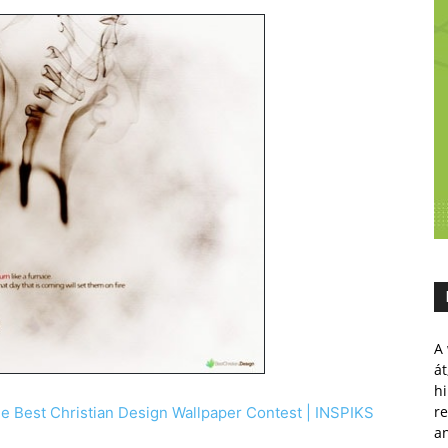
A 
át
hi
r
e Best Christian Design Wallpaper Contest | INSPIKS
a