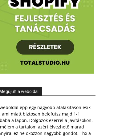
Megújult a weboldal
weboldal épp egy nagyobb átalakításon esik
, ami miatt biztosan belefutsz majd 1-1
bába a lapon. Dolgozok ezerrel a javításokon,
emélem a tartalom azért élvezhető marad
nnyira, ez ne okozzon nagyobb gondot. Thx a