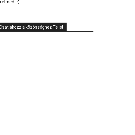
relmed. :)
Csatlakozz a közösséghez Te is!