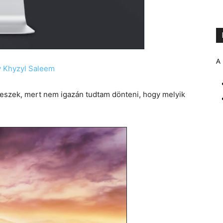
A 
y Khyzyl Saleem
eteszek, mert nem igazán tudtam dönteni, hogy melyik