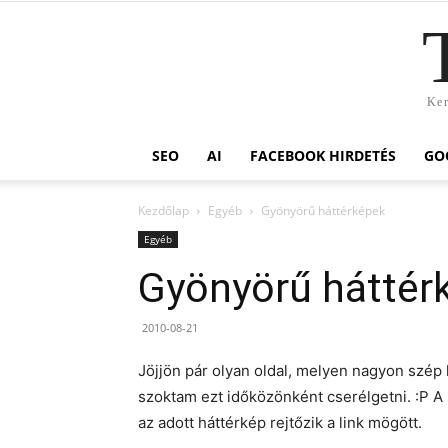
Ker
SEO
AI
FACEBOOK HIRDETÉS
GO
Kezdőlap
Egyéb
Gyönyörű háttérképek
Egyéb
Gyönyörű háttér
2010-08-21
Jöjjön pár olyan oldal, melyen nagyon szép
szoktam ezt időközönként cserélgetni. :P A
az adott háttérkép rejtőzik a link mögött.