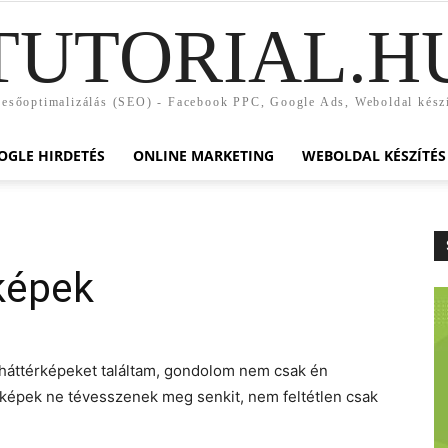
TUTORIAL.H
esőoptimalizálás (SEO) - Facebook PPC, Google Ads, Weboldal kész
OGLE HIRDETÉS
ONLINE MARKETING
WEBOLDAL KÉSZÍTÉS
képek
 háttérképeket találtam, gondolom nem csak én
 képek ne tévesszenek meg senkit, nem feltétlen csak