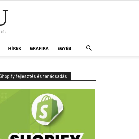
U
ítés
HÍREK
GRAFIKA
EGYÉB
Shopify fejlesztés és tanácsadás