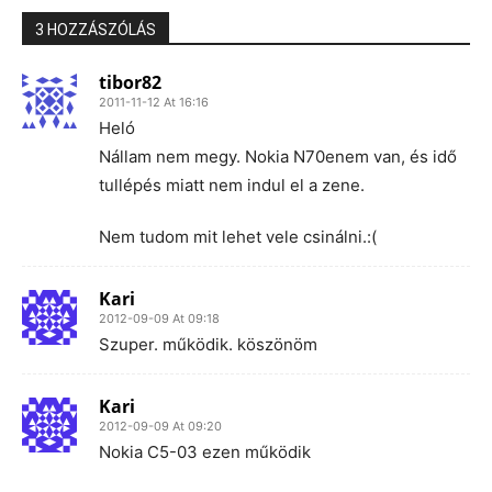
3 HOZZÁSZÓLÁS
tibor82
2011-11-12 At 16:16
Heló
Nállam nem megy. Nokia N70enem van, és idő
tullépés miatt nem indul el a zene.
Nem tudom mit lehet vele csinálni.:(
Kari
2012-09-09 At 09:18
Szuper. működik. köszönöm
Kari
2012-09-09 At 09:20
Nokia C5-03 ezen működik