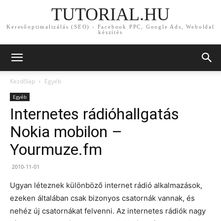
TUTORIAL.HU
Keresőoptimalizálás (SEO) - Facebook PPC, Google Ads, Weboldal
készítés
Kezdőlap
Egyéb
Egyéb
Internetes rádióhallgatás
Nokia mobilon –
Yourmuze.fm
2010-11-01
Ugyan léteznek különböző internet rádió alkalmazások,
ezeken általában csak bizonyos csatornák vannak, és
nehéz új csatornákat felvenni. Az internetes rádiók nagy