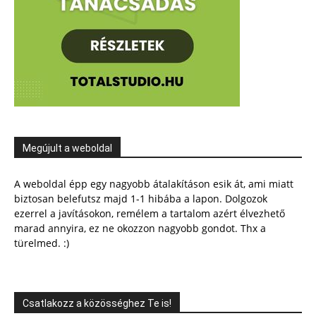
Megújult a weboldal
A weboldal épp egy nagyobb átalakításon esik át, ami miatt
biztosan belefutsz majd 1-1 hibába a lapon. Dolgozok
ezerrel a javításokon, remélem a tartalom azért élvezhető
marad annyira, ez ne okozzon nagyobb gondot. Thx a
türelmed. :)
Csatlakozz a közösséghez Te is!