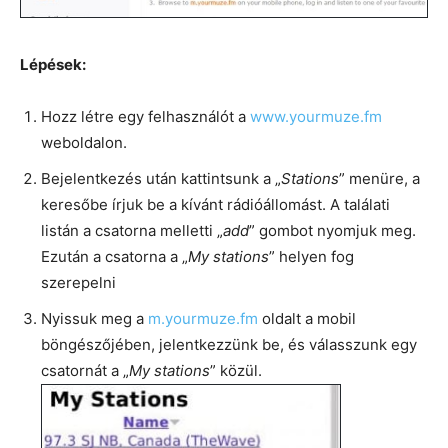
Lépések:
Hozz létre egy felhasználót a
www.yourmuze.fm
weboldalon.
Bejelentkezés után kattintsunk a „
Stations
” menüre, a
keresőbe írjuk be a kívánt rádióállomást. A találati
listán a csatorna melletti „
add
” gombot nyomjuk meg.
Ezután a csatorna a „
My stations
” helyen fog
szerepelni
Nyissuk meg a
m.yourmuze.fm
oldalt a mobil
böngészőjében, jelentkezzünk be, és válasszunk egy
csatornát a „
My stations
” közül.