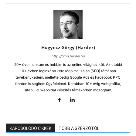
Hugyecz Görgy (Harder)
http://blog.harder.hu
20+ éve munkám és hobbim is az online világhoz köt. Az utóbbi
10+ évben leginkább keresőopimalizálás (SEO) témában
tevékenykedem, mellette pedig Google Ads és Facebook PPC
fronton is segítem ügyfeleimet. Korábban 10+ évig webgrafika,
sitebuild, weboldal készítés témakörben mozogtam.
KAPCSOLÓDÓ CIKKEK
TÖBB A SZERZŐTŐL