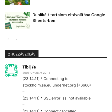
Duplikált tartalom eltávolítása Google
Sheets-ben
2 HOZZÁSZÓLÁS
Tibi|{e
2008-07-28 At 22:15
(23:14:11) * Connecting to
stockholm.se.eu.undernet.org (+6666)
–
(23:14:11) * SSL error: ssl not available
–
(23:14:11) * Connect cancelled