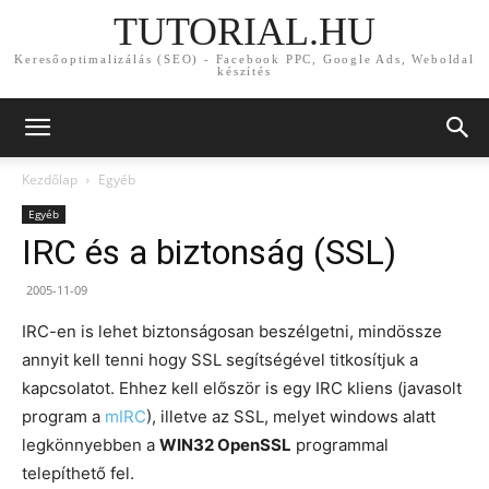
TUTORIAL.HU
Keresőoptimalizálás (SEO) - Facebook PPC, Google Ads, Weboldal
készítés
Kezdőlap
Egyéb
Egyéb
IRC és a biztonság (SSL)
2005-11-09
IRC-en is lehet biztonságosan beszélgetni, mindössze
annyit kell tenni hogy SSL segítségével titkosítjuk a
kapcsolatot. Ehhez kell először is egy IRC kliens (javasolt
program a
mIRC
), illetve az SSL, melyet windows alatt
legkönnyebben a
WIN32 OpenSSL
programmal
telepíthető fel.