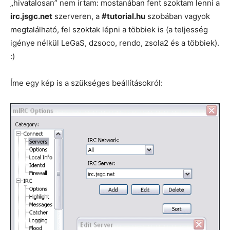
„hivatalosan” nem írtam: mostanában fent szoktam lenni a
irc.jsgc.net
szerveren, a
#tutorial.hu
szobában vagyok
megtalálható, fel szoktak lépni a többiek is (a teljesség
igénye nélkül LeGaS, dzsoco, rendo, zsola2 és a többiek).
:)
Íme egy kép is a szükséges beállításokról: