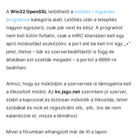
A
Win32 OpenSSL
letölthető a
letöltés / ingyenes
programok
kategória alatt. Letöltés után a telepítés
nagyon egyszerű, csak pár next és kész. A programot
nem kell külön futtatni, csak a mIRC kliensben kell egy
apró módosítást eszközölni: a port elé be kell írni egy „+”
jelet, illetve – bár ez szerverbeállítástól is függ de
általában ezt szokták megadni – a portot a 6669-re
beállítani.
Ahhoz, hogy ez működjön a szervernek is támogatnia kell
a titkosított módot. Az
irc.jsgc.net
szerintem jó szerver,
stabil a kapcsolat és biztosan működik a titkosítás, lehet
szobákat és nick-et regisztrálni stb.. stb.. (no de nem
kalandozok el, vissza a témához)
Mivel a fórumban elhangzott már de itt a lapon