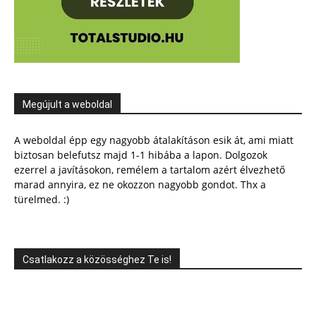
Megújult a weboldal
A weboldal épp egy nagyobb átalakításon esik át, ami miatt
biztosan belefutsz majd 1-1 hibába a lapon. Dolgozok
ezerrel a javításokon, remélem a tartalom azért élvezhető
marad annyira, ez ne okozzon nagyobb gondot. Thx a
türelmed. :)
Csatlakozz a közösséghez Te is!