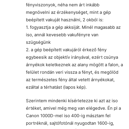
fényviszonyok, néha nem árt inkább
megnövelni az érzékenységet, mint a gép
beépített vakuját használni, 2 okból is:
1. fogyasztja a gép akksiját. Minél magasabb az
iso, annál kevesebb vakufényre van
szügségünk
2. a gép beépített vakujáról érkező fény
egybeesik az objektív irányával, ezért csúnya
árnyékok keletkeznek az alany mögött a falon, a
felület rondán veri vissza a fényt, és megölöd
az természetes fény által vetett árnyékokat,
ezáltal a térhatást (lapos kép).
Szerintem mindenki kísérletezze ki azt az iso
értéket, amivel még meg van elégedve. Én pl a
Canon 1000D-mel iso 400-ig másztam fel
portréknál, sajtófotónál nyugodtan 1600-ig,