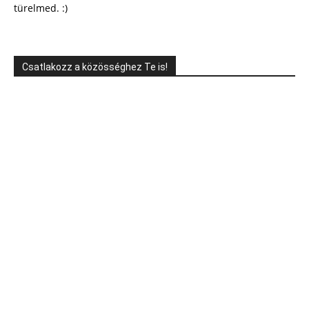
türelmed. :)
Csatlakozz a közösséghez Te is!