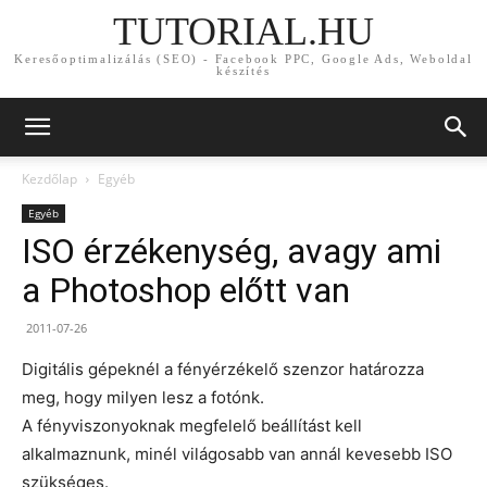
TUTORIAL.HU
Keresőoptimalizálás (SEO) - Facebook PPC, Google Ads, Weboldal
készítés
Kezdőlap
Egyéb
Egyéb
ISO érzékenység, avagy ami
a Photoshop előtt van
2011-07-26
Digitális gépeknél a fényérzékelő szenzor határozza
meg, hogy milyen lesz a fotónk.
A fényviszonyoknak megfelelő beállítást kell
alkalmaznunk, minél világosabb van annál kevesebb ISO
szükséges.