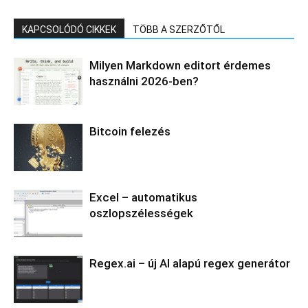
KAPCSOLÓDÓ CIKKEK
TÖBB A SZERZŐTŐL
Milyen Markdown editort érdemes
használni 2026-ben?
Bitcoin felezés
Excel – automatikus
oszlopszélességek
Regex.ai – új AI alapú regex generátor