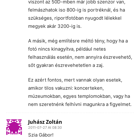
viszont az 50D-mben már jobb szenzor van,
felmászhatok iso 800-ig is portréknál, és ha
szükséges, riportfotóban nyugodt lélekkel
megyek akár 3200-ig is.
A másik, még említésre méltó tény, hogy ha a
fotó nincs kinagyítva, például netes
felhasználás esetén, nem annyira észrevehető,
sőt gyakran észrevehetetlen a zaj.
Ez azért fontos, mert vannak olyan esetek,
amikor tilos vakuzni: koncerteken,
múzeumokban, egyes templomokban, vagy ha
nem szeretnénk felhívni magunkra a figyelmet.
Juhász Zoltán
2011-07-27 At 08:30
Szia Gábor!