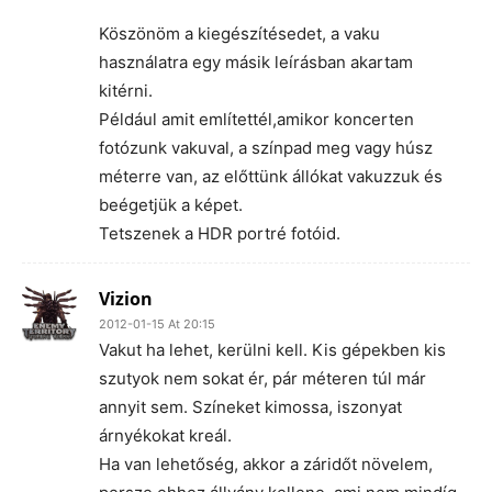
Köszönöm a kiegészítésedet, a vaku
használatra egy másik leírásban akartam
kitérni.
Például amit említettél,amikor koncerten
fotózunk vakuval, a színpad meg vagy húsz
méterre van, az előttünk állókat vakuzzuk és
beégetjük a képet.
Tetszenek a HDR portré fotóid.
Vizion
2012-01-15 At 20:15
Vakut ha lehet, kerülni kell. Kis gépekben kis
szutyok nem sokat ér, pár méteren túl már
annyit sem. Színeket kimossa, iszonyat
árnyékokat kreál.
Ha van lehetőség, akkor a záridőt növelem,