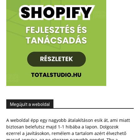
Megújult a weboldal
A weboldal épp egy nagyobb átalakításon esik át, ami miatt
biztosan belefutsz majd 1-1 hibába a lapon. Dolgozok
ezerrel a javításokon, remélem a tartalom azért élvezhető
marad annyira, ez ne okozzon nagyobb gondot. Thx a