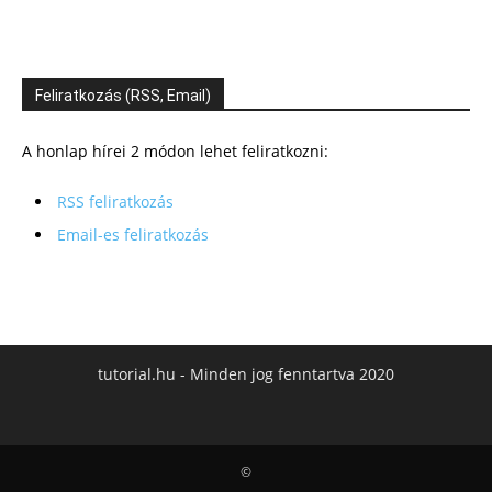
Feliratkozás (RSS, Email)
A honlap hírei 2 módon lehet feliratkozni:
RSS feliratkozás
Email-es feliratkozás
tutorial.hu - Minden jog fenntartva 2020
©