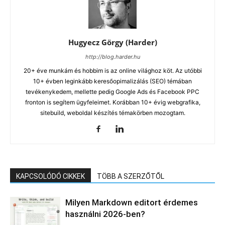
Hugyecz Görgy (Harder)
http://blog.harder.hu
20+ éve munkám és hobbim is az online világhoz köt. Az utóbbi
10+ évben leginkább keresőopimalizálás (SEO) témában
tevékenykedem, mellette pedig Google Ads és Facebook PPC
fronton is segítem ügyfeleimet. Korábban 10+ évig webgrafika,
sitebuild, weboldal készítés témakörben mozogtam.
KAPCSOLÓDÓ CIKKEK
TÖBB A SZERZŐTŐL
Milyen Markdown editort érdemes
használni 2026-ben?