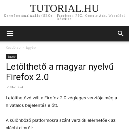
TUTORIAL.HU
Keresőoptimalizálás (SEO) - Facebook PPC, Google Ads, Weboldal
készítés
Kezdőlap
Egyéb
Egyéb
Letölthető a magyar nyelvű
Firefox 2.0
2006-10-24
Letölthetővé vált a Firefox 2.0 végleges verziója még a
hivatalos bejelentés előtt.
A különböző platformokra szánt verziók elérhetőek az
alábbi címről: