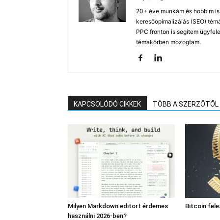
20+ éve munkám és hobbim is a
keresőopimalizálás (SEO) tém
PPC fronton is segítem ügyfele
témakörben mozogtam.
KAPCSOLÓDÓ CIKKEK
TÖBB A SZERZŐTŐL
Milyen Markdown editort érdemes
Bitcoin fel
használni 2026-ben?