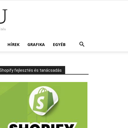
U
ítés
HÍREK
GRAFIKA
EGYÉB
Shopify fejlesztés és tanácsadás