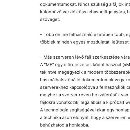
dokumentumokat. Nincs szükség a fájlok inte
különböző verziók összehasonlítgatására, hi
szöveget.
– Több online felhasználó esetében több, eg
többiek minden egyes mozdulatát, leütését 
– Más szerveren lévő fájl szerkesztése vára
A “ME” egy előrejelzéses kódot használ («ME
tekintve megegyezik a modern többszereplős
használhatsz önálló dokumentumok vagy ko
szerverekhez kapcsolódva a felhasználók c
melyhez a szerver révén hozzáférésük van
fájlokra vonatkozik, legalábbis a kipróbált
A technológia segítségével akár egy honlap 
a technika azon előnyét, hogy a szerveren el
behúzhatod a honlapba.