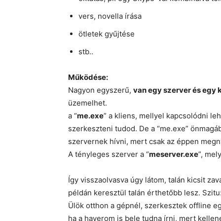
vers, novella írása
ötletek gyűjtése
stb..
Működése:
Nagyon egyszerű,
van egy szerver és egy 
üzemelhet.
a “
me.exe
” a kliens, mellyel kapcsolódni l
szerkeszteni tudod. De a “me.exe” önmagába
szervernek hívni, mert csak az éppen megnyi
A tényleges szerver a “
meserver.exe
”, mel
Így visszaolvasva úgy látom, talán kicsit z
példán keresztül talán érthetőbb lesz. Szitu
Ülök otthon a gépnél, szerkesztek offline e
ha a haverom is bele tudna írni, mert kellen