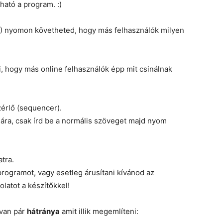
ható a program. :)
F7) nyomon követheted, hogy más felhasználók milyen
, hogy más online felhasználók épp mit csinálnak
érlő (sequencer).
ára, csak írd be a normális szöveget majd nyom
tra.
rogramot, vagy esetleg árusítani kívánod az
olatot a készítőkkel!
 van pár
hátránya
amit illik megemlíteni: