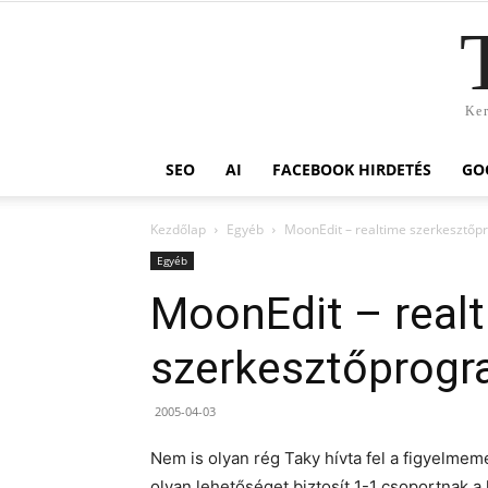
Ker
SEO
AI
FACEBOOK HIRDETÉS
GO
Kezdőlap
Egyéb
MoonEdit – realtime szerkesztő
Egyéb
MoonEdit – real
szerkesztőprog
2005-04-03
Nem is olyan rég Taky hívta fel a figyelmem
olyan lehetőséget biztosít 1-1 csoportnak 