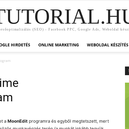
TUTORIAL.H
esőoptimalizálás (SEO) - Facebook PPC, Google Ads, Weboldal kész
OGLE HIRDETÉS
ONLINE MARKETING
WEBOLDAL KÉSZÍTÉS
program
time
ram
et a
MoonEdit
programra és egyből megtetszett, mert
a közös munkavégzés terén (a munkát inkább tegyük