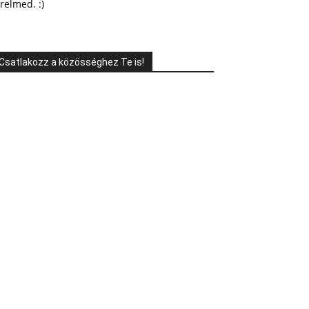
relmed. :)
Csatlakozz a közösséghez Te is!