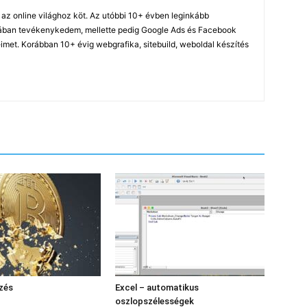
z online világhoz köt. Az utóbbi 10+ évben leginkább
ában tevékenykedem, mellette pedig Google Ads és Facebook
imet. Korábban 10+ évig webgrafika, sitebuild, weboldal készítés
ezés
Excel – automatikus
oszlopszélességek