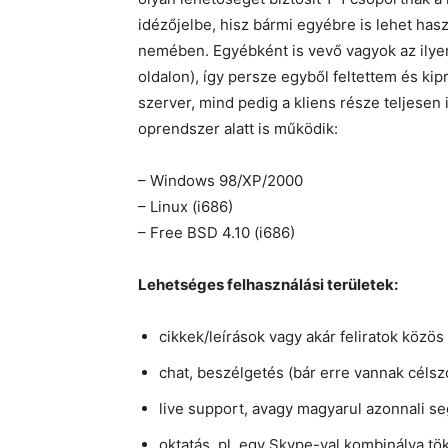
idézőjelbe, hisz bármi egyébre is lehet hasz
nemében. Egyébként is vevő vagyok az ilye
oldalon), így persze egyből feltettem és ki
szerver, mind pedig a kliens része teljesen
oprendszer alatt is működik:
– Windows 98/XP/2000
– Linux (i686)
– Free BSD 4.10 (i686)
Lehetséges felhasználási területek:
cikkek/leírások vagy akár feliratok közös 
chat, beszélgetés (bár erre vannak céls
live support, avagy magyarul azonnali s
oktatás, pl. egy Skype-val kombinálva tö