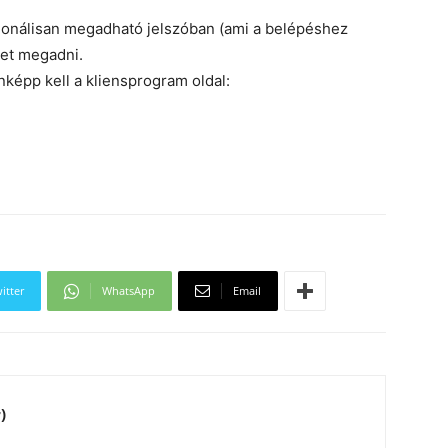
onálisan megadható jelszóban (ami a belépéshez
et megadni.
épp kell a kliensprogram oldal:
itter
WhatsApp
Email
)