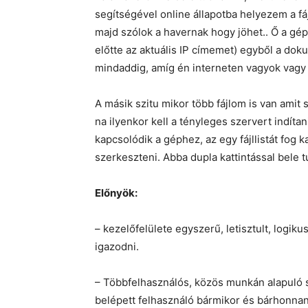
segítségével online állapotba helyezem a fájl
majd szólok a havernak hogy jöhet.. Ő a 
előtte az aktuális IP címemet) egyből a dok
mindaddig, amíg én interneten vagyok vagy
A másik szitu mikor több fájlom is van amit
na ilyenkor kell a tényleges szervert indítan
kapcsolódik a géphez, az egy fájllistát fog k
szerkeszteni. Abba dupla kattintással bele t
Előnyök:
– kezelőfelülete egyszerű, letisztult, logiku
igazodni.
– Többfelhasználós, közös munkán alapuló 
belépett felhasználó bármikor és bárhonnan