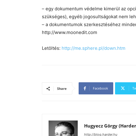
– egy dokumentum védelme kimerül az opci
szükséges), egyéb jogosultságokat nem leh
– a dokumentumok szerkesztéséhez mindenk
http://www.moonedit.com
Letöltés:
http://me.sphere.pl/down.htm
Facebook
Tw
Share
Hugyecz Görgy (Harder
http://blog.harder.hu