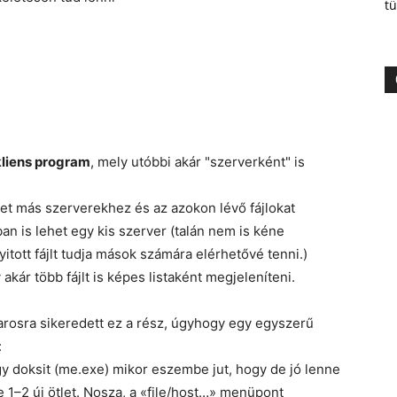
tü
kliens program
, mely utóbbi akár "szerverként" is
ehet más szerverekhez és az azokon lévő fájlokat
n is lehet egy kis szerver (talán nem is kéne
tott fájlt tudja mások számára elérhetővé tenni.)
y akár több fájlt is képes listaként megjeleníteni.
avarosra sikeredett ez a rész, úgyhogy egy egyszerű
:
gy doksit (me.exe) mikor eszembe jut, hogy de jó lenne
e 1–2 új ötlet. Nosza, a «file/host…» menüpont