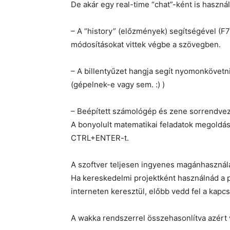
De akár egy real-time “chat”-ként is használ
– A “history” (előzmények) segítségével (
módosításokat vittek végbe a szövegben.
– A billentyűzet hangja segít nyomonkövetni
(gépelnek-e vagy sem. :) )
– Beépített számológép és zene sorrendvez
A bonyolult matematikai feladatok megoldás
CTRL+ENTER-t.
A szoftver teljesen ingyenes magánhasznála
Ha kereskedelmi projektként használnád a p
interneten keresztül, előbb vedd fel a kapcs
A wakka rendszerrel összehasonlítva azért