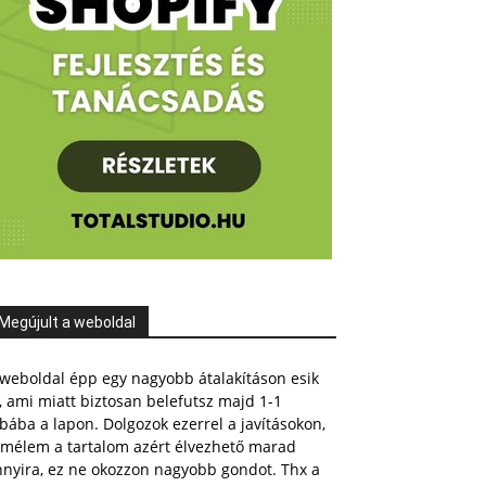
Megújult a weboldal
weboldal épp egy nagyobb átalakításon esik
, ami miatt biztosan belefutsz majd 1-1
bába a lapon. Dolgozok ezerrel a javításokon,
emélem a tartalom azért élvezhető marad
nnyira, ez ne okozzon nagyobb gondot. Thx a