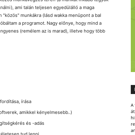
nálni), ami talán teljesen egyedülálló a maga
n "közös" munkákra (lásd wakka menüpont a bal
próbáltam a programot. Nagy előnye, hogy mind a
 ingyenes (remélem az is marad), illetve hogy több
fordítása, írása
A 
át
zoftverek, amikkel kényelmesebb..)
hi
egítségkérés és -adás
r
a
kéletesen tud lenni