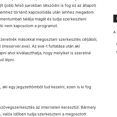
t (jobb felső sarokban látszódni is fog ez az állapot)
gépemhez történő kapcsolódás után (ehhez megadom
umentumban találja magát és tudja szerkeszteni
 ki nem kapcsolom a programot.
A 
 szeretnék másokkal megosztani szerkesztés céljából,
i (meserver.exe). Az exe-t futtatása után aki
apni ahol kiválaszthatja, hogy melyiket is szeretné
ud lépni.
s, aki egy jegyzettömböt tud kezelni, ezen is ki fog
szövegszerkesztés az interneten keresztül. Bármely
, valós időben tudja szerkeszteni a megosztott