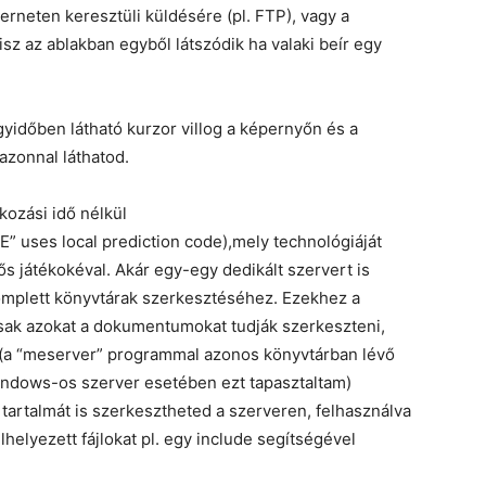
rneten keresztüli küldésére (pl. FTP), vagy a
sz az ablakban egyből látszódik ha valaki beír egy
yidőben látható kurzor villog a képernyőn és a
azonnal láthatod.
kozási idő nélkül
” uses local prediction code),mely technológiáját
 játékokéval. Akár egy-egy dedikált szervert is
mplett könyvtárak szerkesztéséhez. Ezekhez a
sak azokat a dokumentumokat tudják szerkeszteni,
 (a “meserver” programmal azonos könyvtárban lévő
 windows-os szerver esetében ezt tapasztaltam)
tartalmát is szerkesztheted a szerveren, felhasználva
helyezett fájlokat pl. egy include segítségével