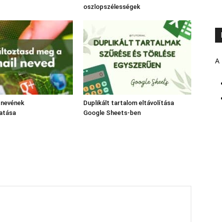
oszlopszélességek
A 
 nevének
Duplikált tartalom eltávolítása
atása
Google Sheets-ben