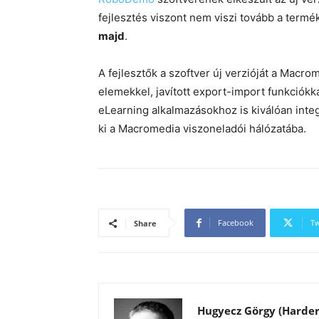
fejlesztés viszont nem viszi tovább a term
majd
.
A fejlesztők a szoftver új verzióját a Macro
elemekkel, javított export-import funkciók
eLearning alkalmazásokhoz is kiválóan integ
ki a Macromedia viszoneladói hálózatába.
Facebook
Tw
Share
Hugyecz Görgy (Harder