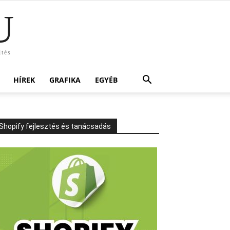
U
ítés
HÍREK
GRAFIKA
EGYÉB
Shopify fejlesztés és tanácsadás