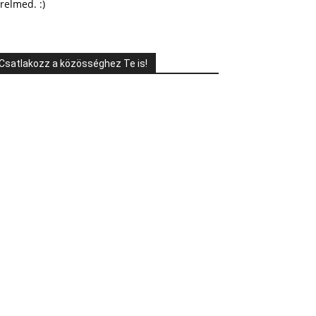
relmed. :)
Csatlakozz a közösséghez Te is!