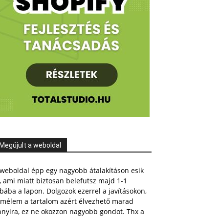
Megújult a weboldal
weboldal épp egy nagyobb átalakításon esik
, ami miatt biztosan belefutsz majd 1-1
bába a lapon. Dolgozok ezerrel a javításokon,
emélem a tartalom azért élvezhető marad
nnyira, ez ne okozzon nagyobb gondot. Thx a