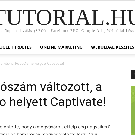
TUTORIAL.H
esőoptimalizálás (SEO) - Facebook PPC, Google Ads, Weboldal kész
OGLE HIRDETÉS
ONLINE MARKETING
WEBOLDAL KÉSZÍTÉS
 a név is! RoboDemo helyett Captivate!
ószám változott, a
 helyett Captivate!
elentette, hogy a megvásárolt eHelp cég nagysikerű
rziója és hamarosan megvásárolható lesz. Az új