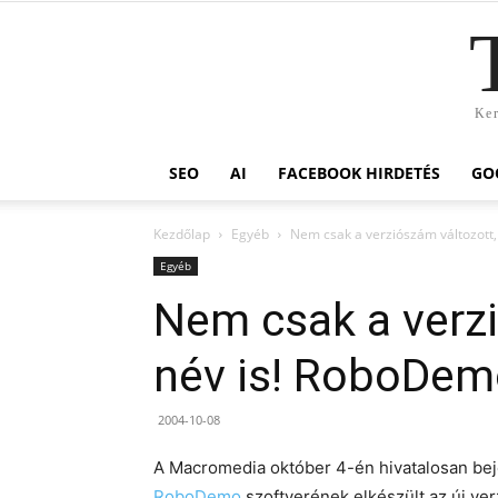
Ker
SEO
AI
FACEBOOK HIRDETÉS
GO
Kezdőlap
Egyéb
Nem csak a verziószám változott,
Egyéb
Nem csak a verzi
név is! RoboDemo
2004-10-08
A Macromedia október 4-én hivatalosan bej
RoboDemo
szoftverének elkészült az új ve