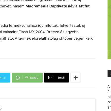
éknevet, hanem
Macromedia Captivate név alatt fut
media termékvonalhoz idomították, felvértezték új
kal valamint Flash MX 2004, Breeze és egyébb
rálható. A termék előreláthatólag október végén kerül
itter
WhatsApp
Email
A 
át
hi
r
a
)