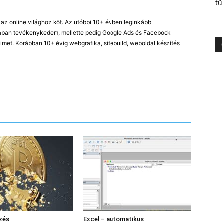
tü
z online világhoz köt. Az utóbbi 10+ évben leginkább
ában tevékenykedem, mellette pedig Google Ads és Facebook
imet. Korábban 10+ évig webgrafika, sitebuild, weboldal készítés
ezés
Excel – automatikus