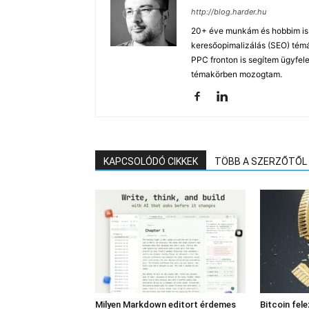
http://blog.harder.hu
20+ éve munkám és hobbim is a
keresőopimalizálás (SEO) tém
PPC fronton is segítem ügyfele
témakörben mozogtam.
KAPCSOLÓDÓ CIKKEK
TÖBB A SZERZŐTŐL
Milyen Markdown editort érdemes
Bitcoin fel