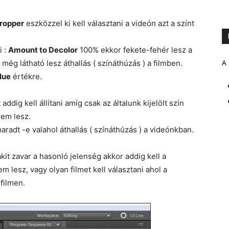
ropper
eszközzel ki kell választani a videón azt a színt
i :
Amount to Decolor
100% ekkor fekete-fehér lesz a
A 
tt még látható lesz áthallás ( színáthúzás ) a filmben.
Hue
értékre.
addig kell állítani amíg csak az általunk kijelölt szín
nem lesz.
adt -e valahol áthallás ( színáthúzás ) a videónkban.
kit zavar a hasonló jelenség akkor addig kell a
m lesz, vagy olyan filmet kell választani ahol a
filmen.