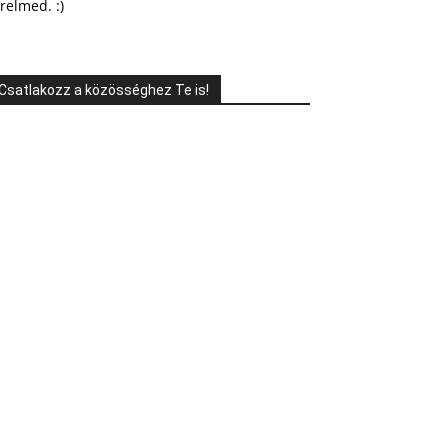
relmed. :)
Csatlakozz a közösséghez Te is!