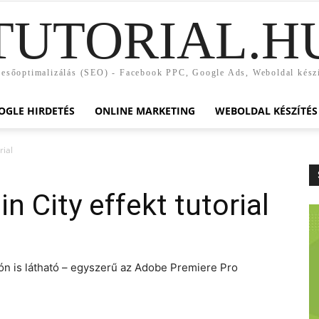
TUTORIAL.H
esőoptimalizálás (SEO) - Facebook PPC, Google Ads, Weboldal kész
OGLE HIRDETÉS
ONLINE MARKETING
WEBOLDAL KÉSZÍTÉS
rial
n City effekt tutorial
eón is látható – egyszerű az Adobe Premiere Pro