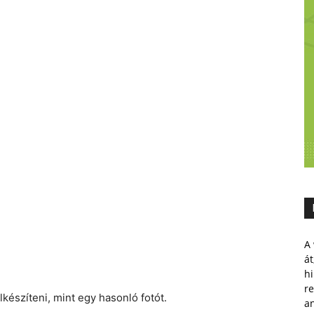
A 
át
hi
r
készíteni, mint egy hasonló fotót.
a