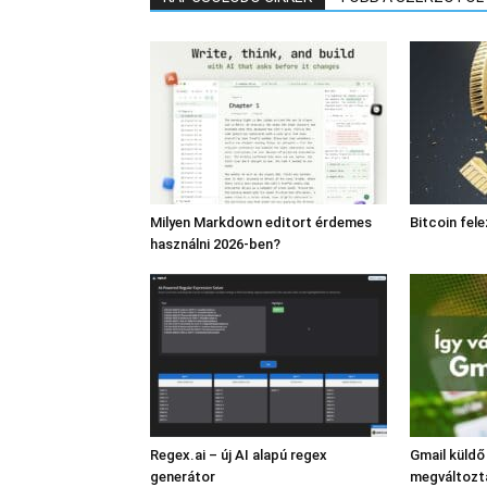
Milyen Markdown editort érdemes
Bitcoin fel
használni 2026-ben?
Regex.ai – új AI alapú regex
Gmail küldő
generátor
megváltozt