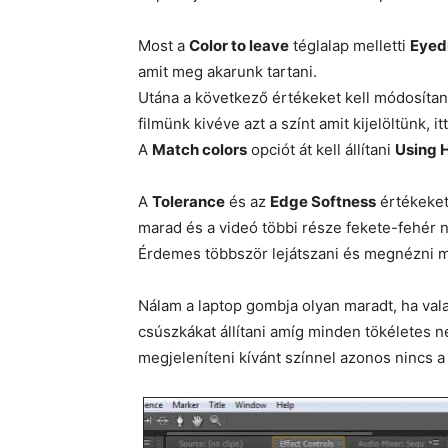
Most a
Color to leave
téglalap melletti
Eyed
amit meg akarunk tartani.
Utána a következő értékeket kell módosítan
filmünk kivéve azt a színt amit kijelöltünk, i
A
Match colors
opciót át kell állítani
Using 
A
Tolerance
és az
Edge Softness
értékeket 
marad és a videó többi része fekete-fehér 
Érdemes többször lejátszani és megnézni mar
Nálam a laptop gombja olyan maradt, ha vala
csúszkákat állítani amíg minden tökéletes ne
megjeleníteni kívánt színnel azonos nincs a 