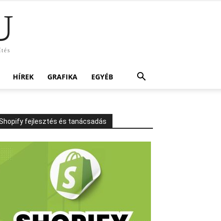
U
ítés
HÍREK
GRAFIKA
EGYÉB
Shopify fejlesztés és tanácsadás