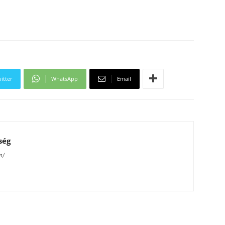
itter
WhatsApp
Email
ség
m/