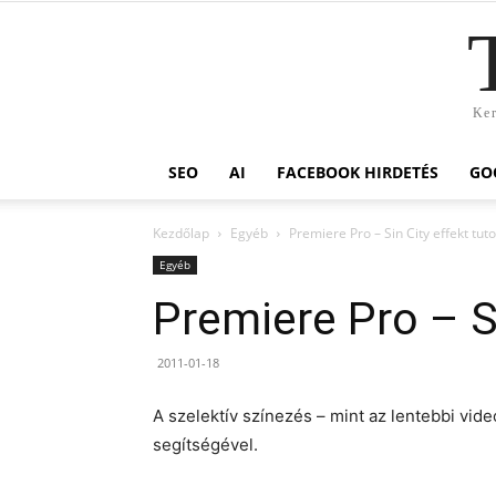
Ker
SEO
AI
FACEBOOK HIRDETÉS
GO
Kezdőlap
Egyéb
Premiere Pro – Sin City effekt tuto
Egyéb
Premiere Pro – Si
2011-01-18
A szelektív színezés – mint az lentebbi vid
segítségével.