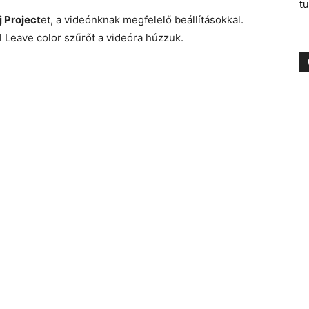
tü
j Project
et, a videónknak megfelelő beállításokkal.
l Leave color szűrőt a videóra húzzuk.