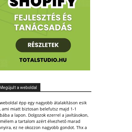
Megújult a weboldal
weboldal épp egy nagyobb átalakításon esik
, ami miatt biztosan belefutsz majd 1-1
bába a lapon. Dolgozok ezerrel a javításokon,
emélem a tartalom azért élvezhető marad
nnyira, ez ne okozzon nagyobb gondot. Thx a