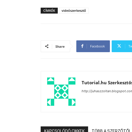
CÍMKÉK
videószerkesztő
Facebook
Tw
Share
Tutorial.hu Szerkesztő
http://juhaszzoltan.blogspot.co
KAPCSOLÓDÓ CIKKEK
TÖBB A SZERZŐTŐL