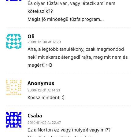
És olyan tűzfal van, vagy létezik ami nem
kötekszik??
Mégis jó minöségü tűzfalprogram…
Oli
2009-12-30 At 17:29
Aha, a legtöbb tanulékony, csak megmondod
neki mit akarsz átengedi rajta, meg mit nem,és
megérti :-B
Anonymus
2009-12-31 At 14:21
Kössz mindent! :)
Csaba
2010-01-09 At 22:47
Ez a Norton ez vagy (hülye)! vagy mi??