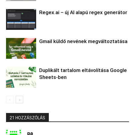
Regex.ai – új AI alapú regex generátor
Gmail küldő nevének megváltoztatása
Duplikált tartalom eltávolítása Google
Sheets-ben
21 HOZZÁSZÓLÁS
pa