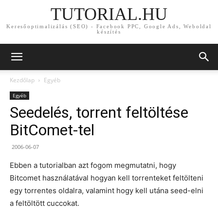
TUTORIAL.HU
Keresőoptimalizálás (SEO) - Facebook PPC, Google Ads, Weboldal
készítés
Kezdőlap
Egyéb
Egyéb
Seedelés, torrent feltöltése
BitComet-tel
2006-06-07
Ebben a tutorialban azt fogom megmutatni, hogy
Bitcomet használatával hogyan kell torrenteket feltölteni
egy torrentes oldalra, valamint hogy kell utána seed-elni
a feltöltött cuccokat.