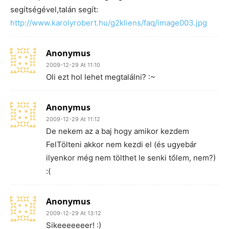
segítségével,talán segít:
http://www.karolyrobert.hu/g2kliens/faq/image003.jpg
Anonymus
2009-12-29 At 11:10
Oli ezt hol lehet megtalálni? :~
Anonymus
2009-12-29 At 11:12
De nekem az a baj hogy amikor kezdem
FelTölteni akkor nem kezdi el (és ugyebár
ilyenkor még nem tölthet le senki tőlem, nem?)
:(
Anonymus
2009-12-29 At 13:12
Sikeeeeeeer! :)