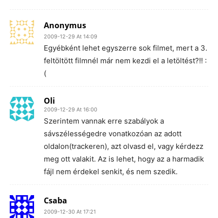
Anonymus
2009-12-29 At 14:09
Egyébként lehet egyszerre sok filmet, mert a 3.
feltöltött filmnél már nem kezdi el a letöltést?!! :
(
Oli
2009-12-29 At 16:00
Szerintem vannak erre szabályok a
sávszélességedre vonatkozóan az adott
oldalon(trackeren), azt olvasd el, vagy kérdezz
meg ott valakit. Az is lehet, hogy az a harmadik
fájl nem érdekel senkit, és nem szedik.
Csaba
2009-12-30 At 17:21