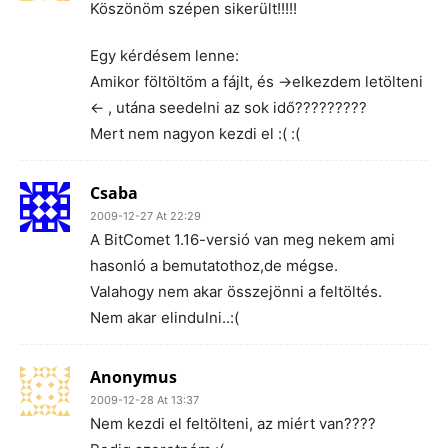
Köszönöm szépen sikerült!!!!!
Egy kérdésem lenne:
Amikor föltöltöm a fájlt, és ->elkezdem letölteni
<- , utána seedelni az sok idő?????????
Mert nem nagyon kezdi el :( :(
Csaba
2009-12-27 At 22:29
A BitComet 1.16-versió van meg nekem ami
hasonló a bemutatothoz,de mégse.
Valahogy nem akar összejönni a feltöltés.
Nem akar elindulni..:(
Anonymus
2009-12-28 At 13:37
Nem kezdi el feltölteni, az miért van????