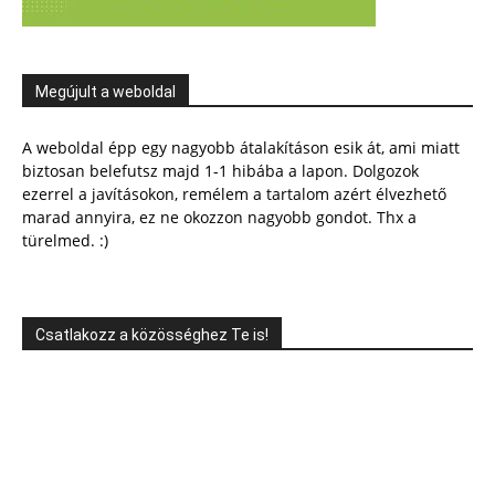
Megújult a weboldal
A weboldal épp egy nagyobb átalakításon esik át, ami miatt
biztosan belefutsz majd 1-1 hibába a lapon. Dolgozok
ezerrel a javításokon, remélem a tartalom azért élvezhető
marad annyira, ez ne okozzon nagyobb gondot. Thx a
türelmed. :)
Csatlakozz a közösséghez Te is!