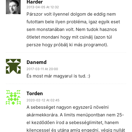
Harder
2013-04-05 At 12:32
Párszor volt ilyennel dolgom de eddig nem
futottam bele ilyen probléma, igaz egyik eset
sem monstanában volt. Nem tudok hasznos
ötletet mondani hogy mit csinálj (azon túl
persze hogy próbálj ki más programot).
Danemd
2017-03-11 At 20:00
És most már magyarul is tud. :)
Torden
2020-02-12 At 02:45
A sebességet nagyon egyszerű növelni
akármekkorára. A limits menüpontban nem 25-
el kezdődően írod a sebességlimitet, hanem
kilencessel és utána amíg engedni, végig nullát