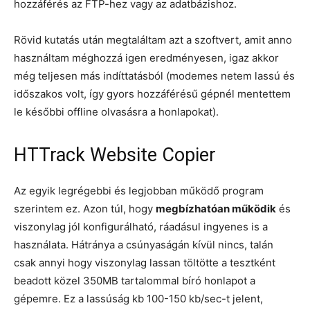
hozzáférés az FTP-hez vagy az adatbázishoz.
Rövid kutatás után megtaláltam azt a szoftvert, amit anno
használtam méghozzá igen eredményesen, igaz akkor
még teljesen más indíttatásból (modemes netem lassú és
időszakos volt, így gyors hozzáférésű gépnél mentettem
le későbbi offline olvasásra a honlapokat).
HTTrack Website Copier
Az egyik legrégebbi és legjobban működő program
szerintem ez. Azon túl, hogy
megbízhatóan működik
és
viszonylag jól konfigurálható, ráadásul ingyenes is a
használata. Hátránya a csúnyaságán kívül nincs, talán
csak annyi hogy viszonylag lassan töltötte a tesztként
beadott közel 350MB tartalommal bíró honlapot a
gépemre. Ez a lassúság kb 100-150 kb/sec-t jelent,