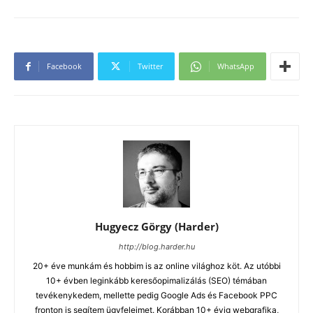
Facebook
Twitter
WhatsApp
Hugyecz Görgy (Harder)
http://blog.harder.hu
20+ éve munkám és hobbim is az online világhoz köt. Az utóbbi
10+ évben leginkább keresőopimalizálás (SEO) témában
tevékenykedem, mellette pedig Google Ads és Facebook PPC
fronton is segítem ügyfeleimet. Korábban 10+ évig webgrafika,