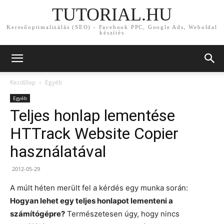
TUTORIAL.HU
Keresőoptimalizálás (SEO) - Facebook PPC, Google Ads, Weboldal
készítés
Kezdőlap
Egyéb
Egyéb
Teljes honlap lementése
HTTrack Website Copier
használatával
2012-05-29
A múlt héten merült fel a kérdés egy munka során:
Hogyan lehet egy teljes honlapot lementeni a
számítógépre?
Természetesen úgy, hogy nincs