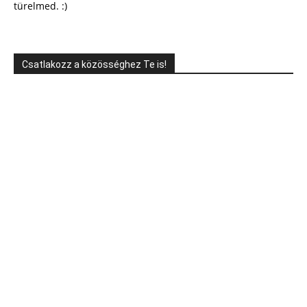
türelmed. :)
Csatlakozz a közösséghez Te is!