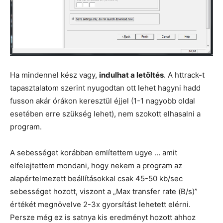
Ha mindennel kész vagy,
indulhat a letöltés
. A httrack-t
tapasztalatom szerint nyugodtan ott lehet hagyni hadd
fusson akár órákon keresztül éjjel (1-1 nagyobb oldal
esetében erre szükség lehet), nem szokott elhasalni a
program.
A sebességet korábban említettem ugye … amit
elfelejtettem mondani, hogy nekem a program az
alapértelmezett beállításokkal csak 45-50 kb/sec
sebességet hozott, viszont a „Max transfer rate (B/s)”
értékét megnövelve 2-3x gyorsítást lehetett elérni.
Persze még ez is satnya kis eredményt hozott ahhoz