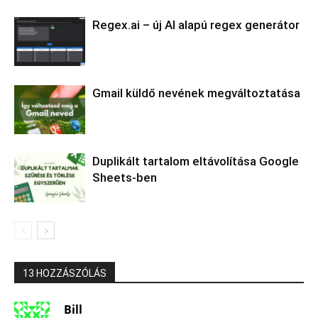
Regex.ai – új AI alapú regex generátor
Gmail küldő nevének megváltoztatása
Duplikált tartalom eltávolítása Google
Sheets-ben
13 HOZZÁSZÓLÁS
Bill