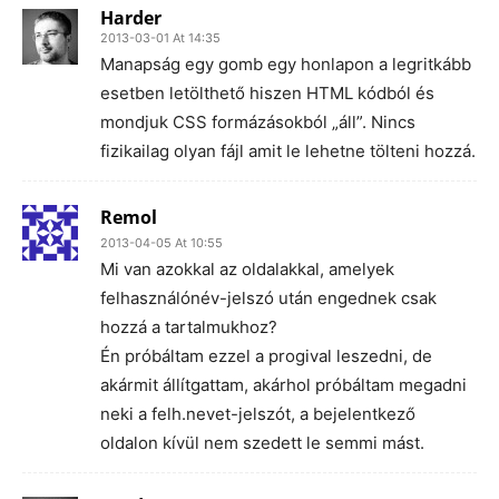
Harder
2013-03-01 At 14:35
Manapság egy gomb egy honlapon a legritkább
esetben letölthető hiszen HTML kódból és
mondjuk CSS formázásokból „áll”. Nincs
fizikailag olyan fájl amit le lehetne tölteni hozzá.
Remol
2013-04-05 At 10:55
Mi van azokkal az oldalakkal, amelyek
felhasználónév-jelszó után engednek csak
hozzá a tartalmukhoz?
Én próbáltam ezzel a progival leszedni, de
akármit állítgattam, akárhol próbáltam megadni
neki a felh.nevet-jelszót, a bejelentkező
oldalon kívül nem szedett le semmi mást.