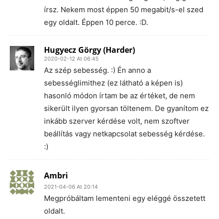
írsz. Nekem most éppen 50 megabit/s-el szed
egy oldalt. Éppen 10 perce. :D.
Hugyecz Görgy (Harder)
2020-02-12 At 06:45
Az szép sebesség. :) Én anno a
sebességlimithez (ez látható a képen is)
hasonló módon írtam be az értéket, de nem
sikerült ilyen gyorsan töltenem. De gyanítom ez
inkább szerver kérdése volt, nem szoftver
beállítás vagy netkapcsolat sebesség kérdése.
:)
Ambri
2021-04-06 At 20:14
Megpróbáltam lementeni egy eléggé összetett
oldalt.