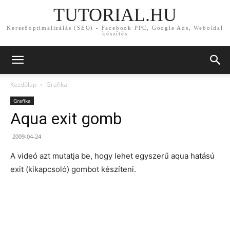
TUTORIAL.HU
Keresőoptimalizálás (SEO) - Facebook PPC, Google Ads, Weboldal
készítés
Kezdőlap
Grafika
Grafika
Aqua exit gomb
2009-04-24
A videó azt mutatja be, hogy lehet egyszerű aqua hatású
exit (kikapcsoló) gombot készíteni.