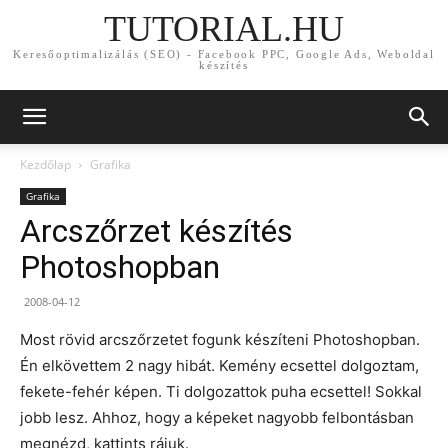
TUTORIAL.HU
Keresőoptimalizálás (SEO) - Facebook PPC, Google Ads, Weboldal
készítés
Kezdőlap
Grafika
Grafika
Arcszőrzet készítés
Photoshopban
2008-04-12
Most rövid arcszőrzetet fogunk készíteni Photoshopban.
Én elkövettem 2 nagy hibát. Kemény ecsettel dolgoztam,
fekete-fehér képen. Ti dolgozattok puha ecsettel! Sokkal
jobb lesz. Ahhoz, hogy a képeket nagyobb felbontásban
megnézd, kattints rájuk.