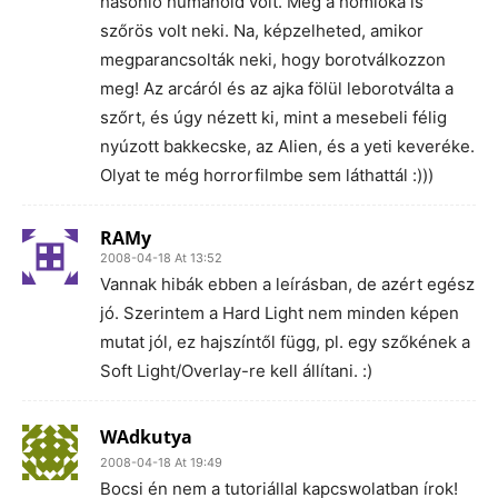
hasonló humanoid volt. Még a homloka is
szőrös volt neki. Na, képzelheted, amikor
megparancsolták neki, hogy borotválkozzon
meg! Az arcáról és az ajka fölül leborotválta a
szőrt, és úgy nézett ki, mint a mesebeli félig
nyúzott bakkecske, az Alien, és a yeti keveréke.
Olyat te még horrorfilmbe sem láthattál :)))
RAMy
2008-04-18 At 13:52
Vannak hibák ebben a leírásban, de azért egész
jó. Szerintem a Hard Light nem minden képen
mutat jól, ez hajszíntől függ, pl. egy szőkének a
Soft Light/Overlay-re kell állítani. :)
WAdkutya
2008-04-18 At 19:49
Bocsi én nem a tutoriállal kapcswolatban írok!