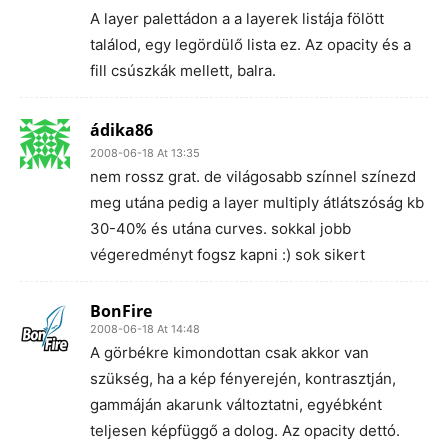
A layer palettádon a a layerek listája fölött
találod, egy legördülő lista ez. Az opacity és a
fill csúszkák mellett, balra.
ádika86
2008-06-18 At 13:35
nem rossz grat. de világosabb színnel színezd
meg utána pedig a layer multiply átlátszóság kb
30-40% és utána curves. sokkal jobb
végeredményt fogsz kapni :) sok sikert
BonFire
2008-06-18 At 14:48
A görbékre kimondottan csak akkor van
szükség, ha a kép fényerején, kontrasztján,
gammáján akarunk változtatni, egyébként
teljesen képfüggő a dolog. Az opacity dettó.