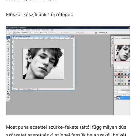
Először készítsünk 1 új réteget.
Most puha ecsettel szürke-fekete (attól függ milyen dús
szőrzetet szeretnénk) színnel fessük be a szakáll helyét.