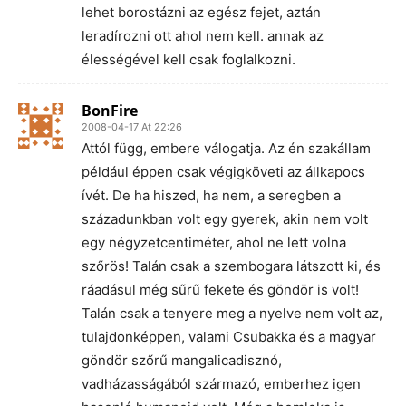
lehet borostázni az egész fejet, aztán
leradírozni ott ahol nem kell. annak az
élességével kell csak foglalkozni.
BonFire
2008-04-17 At 22:26
Attól függ, embere válogatja. Az én szakállam
például éppen csak végigköveti az állkapocs
ívét. De ha hiszed, ha nem, a seregben a
századunkban volt egy gyerek, akin nem volt
egy négyzetcentiméter, ahol ne lett volna
szőrös! Talán csak a szembogara látszott ki, és
ráadásul még sűrű fekete és göndör is volt!
Talán csak a tenyere meg a nyelve nem volt az,
tulajdonképpen, valami Csubakka és a magyar
göndör szőrű mangalicadisznó,
vadházasságából származó, emberhez igen