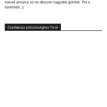
marad annyira, ez ne okozzon nagyobb gondot. Thx a
türelmed. :)
Csatlakozz a közösséghez Te is!