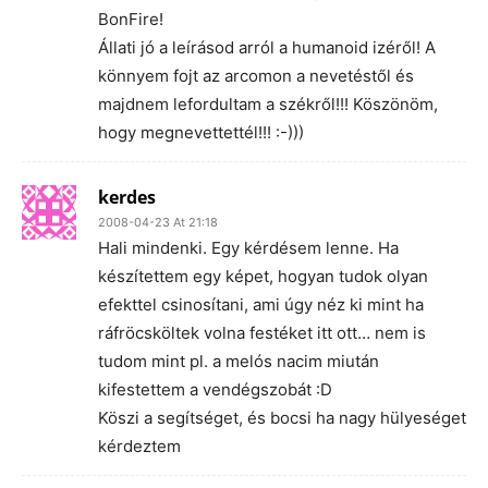
BonFire!
Állati jó a leírásod arról a humanoid izéről! A
könnyem fojt az arcomon a nevetéstől és
majdnem lefordultam a székről!!! Köszönöm,
hogy megnevettettél!!! :-)))
kerdes
2008-04-23 At 21:18
Hali mindenki. Egy kérdésem lenne. Ha
készítettem egy képet, hogyan tudok olyan
efekttel csinosítani, ami úgy néz ki mint ha
ráfröcsköltek volna festéket itt ott… nem is
tudom mint pl. a melós nacim miután
kifestettem a vendégszobát :D
Köszi a segítséget, és bocsi ha nagy hülyeséget
kérdeztem