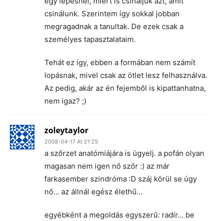
egy lépésnél, miért is csináljuk azt, amit
csinálunk. Szerintem így sokkal jobban
megragadnak a tanultak. De ezek csak a
személyes tapasztalataim.
Tehát ez így, ebben a formában nem számít
lopásnak, mivel csak az ötlet lesz felhasználva.
Az pedig, akár az én fejemből is kipattanhatna,
nem igaz? ;)
zoleytaylor
2008-04-17 At 21:25
a szőrzet anatómiájára is ügyelj. a pofán olyan
magasan nem igen nő szőr :) az már
farkasember szindróma :D száj körül se úgy
nő… az állnál egész élethű…
egyébként a megoldás egyszerű: radír… be