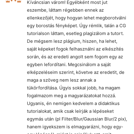
Kíváncsian várom! Egyébként most jut
eszembe, láttam régebben ennek az
ellenkezőjét, hogy hogyan lehet megborotválni
egy borostás fényképet. Úgy rémlik, talán a CG
tutorialson láttam, esetleg plagizálom a tutort.
De mégsem lesz plágium, hiszen, ha lehet,
saját képeket fogok felhasználni az elkészítés
során, és az eredeti angolt sem fogom egy az
egyben lefordítani. Megcsinálom a saját
elképzeléseim szerint, követve az eredetit, de
maga a szöveg nem lesz annak a
tükörfordítása. Úgyis sokkal jobb, ha magam
fogalmazom meg a magyarázatokat hozzá.
Ugyanis, én nemigen kedvelem a didaktikus
tutorialokat, amik csak leírják a lépéseket
egymás után (pl Filter/Blur/Gaussian Blur/2 pix),
hanem igyekszem is elmagyarázni, hogy egy-