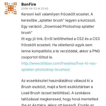
BonFire
2008-04-23 At 22:42
Keresni kell valamilyen fröcskölt ecsetet. A
keresőbe „splatter brush” legyen a kulcsszó.
Egy variáció: „Download Photoshop splatter
brush”
Itt egy jó link. Erről letölthetted a CS2 és a CS3
fröcskölt ecseteit. Ha véletlenül egyik sem
lenne kompatíbilis a te verzióddal, akkor a PNG
csoportot töltsd le.
http://www.bittbox.com/freebies/free-hi-res-
splatter-photoshop-brushes/
Az ecsetkészlet használatához válaszd ki a
Brush eszközt, majd a fenti eszköztárban a
Load Brush (ecset betöltése). A szokásos
tallózással megkeresed, hogy hová mentetted
(ha az Asztalra, akkor ott keresd). Ezután az