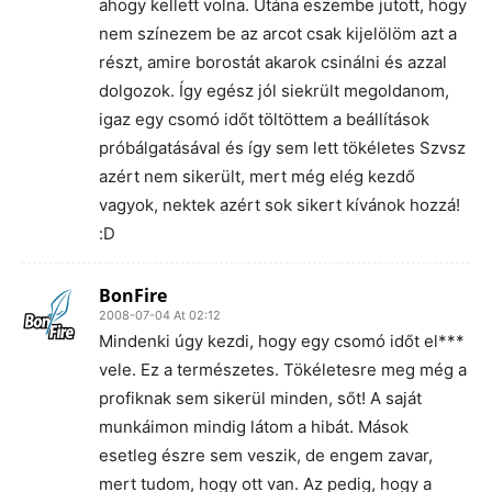
ahogy kellett volna. Utána eszembe jutott, hogy
nem színezem be az arcot csak kijelölöm azt a
részt, amire borostát akarok csinálni és azzal
dolgozok. Így egész jól siekrült megoldanom,
igaz egy csomó időt töltöttem a beállítások
próbálgatásával és így sem lett tökéletes Szvsz
azért nem sikerült, mert még elég kezdő
vagyok, nektek azért sok sikert kívánok hozzá!
:D
BonFire
2008-07-04 At 02:12
Mindenki úgy kezdi, hogy egy csomó időt el***
vele. Ez a természetes. Tökéletesre meg még a
profiknak sem sikerül minden, sőt! A saját
munkáimon mindig látom a hibát. Mások
esetleg észre sem veszik, de engem zavar,
mert tudom, hogy ott van. Az pedig, hogy a