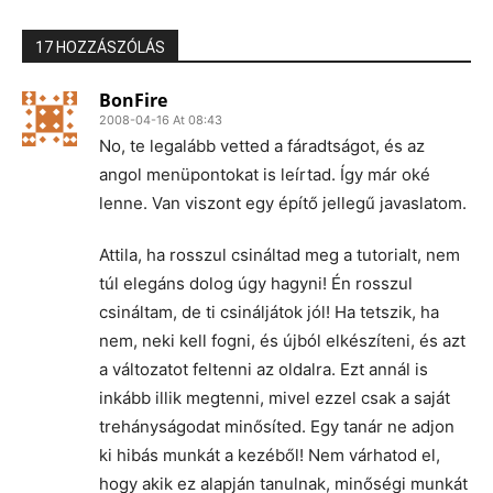
17 HOZZÁSZÓLÁS
BonFire
2008-04-16 At 08:43
No, te legalább vetted a fáradtságot, és az
angol menüpontokat is leírtad. Így már oké
lenne. Van viszont egy építő jellegű javaslatom.
Attila, ha rosszul csináltad meg a tutorialt, nem
túl elegáns dolog úgy hagyni! Én rosszul
csináltam, de ti csináljátok jól! Ha tetszik, ha
nem, neki kell fogni, és újból elkészíteni, és azt
a változatot feltenni az oldalra. Ezt annál is
inkább illik megtenni, mivel ezzel csak a saját
trehányságodat minősíted. Egy tanár ne adjon
ki hibás munkát a kezéből! Nem várhatod el,
hogy akik ez alapján tanulnak, minőségi munkát