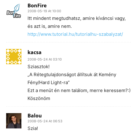
BonFire
2008-05-19 At 10:00
Itt mindent megtudhatsz, amire kíváncsi vagy,
és azt is, amire nem.
http://www.tutorial.hu/tutorialhu-szabalyzat/
kacsa
2008-05-24 At 03:10
Sziasztok!
„A Rétegtulajdonságot állítsuk át Kemény
Fény/Hard Light-ra”
Ezt a menüt én nem találom, merre keressem?:)
Köszönöm
Balou
2008-05-24 At 06:53
Szia!