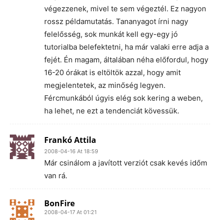
végezzenek, mivel te sem végeztél. Ez nagyon
rossz példamutatás. Tananyagot írni nagy
felelősség, sok munkát kell egy-egy jó
tutorialba belefektetni, ha már valaki erre adja a
fejét. Én magam, általában néha előfordul, hogy
16-20 órákat is eltöltök azzal, hogy amit
megjelentetek, az minőség legyen.
Fércmunkából úgyis elég sok kering a weben,
ha lehet, ne ezt a tendenciát kövessük.
Frankó Attila
2008-04-16 At 18:59
Már csinálom a javított verziót csak kevés időm
van rá.
BonFire
2008-04-17 At 01:21