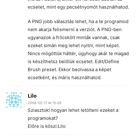
ecsetet, mint egy pecsétnyomót használhatod.
A PNG jobb választás lehet, ha a te programod
nem akarja felismerni a verziót. A PNG-ben
ugyanazok a fröcskölt minták vannak, csak
ezeket simán meg lehet nyitni, mint képet.
Nincs mögöttük háttér, úgyhogy akár te magad
is készíthetsz belőlük ecsetet. Edit/Define
Brush preset. Ekkor beolvassa a képet
ecsetként, és máris használhatod.
Lilo
2008-05-17 At 15:28
Sziasztok! hogyan lehet letölteni ezeket a
programokat?
Előre is köszi:Lilo