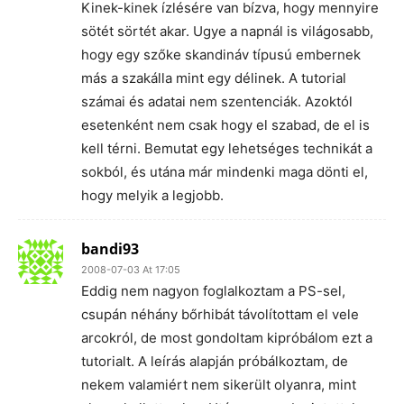
Kinek-kinek ízlésére van bízva, hogy mennyire
sötét sörtét akar. Ugye a napnál is világosabb,
hogy egy szőke skandináv típusú embernek
más a szakálla mint egy délinek. A tutorial
számai és adatai nem szentenciák. Azoktól
esetenként nem csak hogy el szabad, de el is
kell térni. Bemutat egy lehetséges technikát a
sokból, és utána már mindenki maga dönti el,
hogy melyik a legjobb.
bandi93
2008-07-03 At 17:05
Eddig nem nagyon foglalkoztam a PS-sel,
csupán néhány bőrhibát távolítottam el vele
arcokról, de most gondoltam kipróbálom ezt a
tutorialt. A leírás alapján próbálkoztam, de
nekem valamiért nem sikerült olyanra, mint