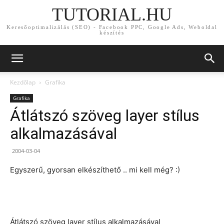
TUTORIAL.HU
Keresőoptimalizálás (SEO) - Facebook PPC, Google Ads, Weboldal
készítés
Kezdőlap
Grafika
Grafika
Átlátszó szöveg layer stílus
alkalmazásával
2004-03-04
Egyszerű, gyorsan elkészíthető .. mi kell még? :)
Átlátszó szöveg layer stílus alkalmazásával