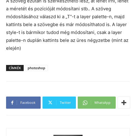
A szöveg ezután is szerkeszthető lesz, át lehet írni, lehet
a méretét és pozícióját módosítani stb.. A szöveg
módosításához válaszd ki a „T”-t a layer palette-n, majd
kattints bele a szövegbe és már módosíthatod is. A layer
style-t is bármikor tudod még módosítani, csak a layer
palette-n duplán kattints bele az üres négyzetbe (mint az
elején)
CÍMKÉK
photoshop
Facebook
Twitter
WhatsApp