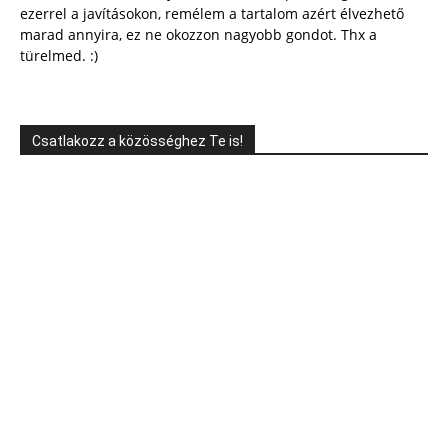
ezerrel a javításokon, remélem a tartalom azért élvezhető
marad annyira, ez ne okozzon nagyobb gondot. Thx a
türelmed. :)
Csatlakozz a közösséghez Te is!