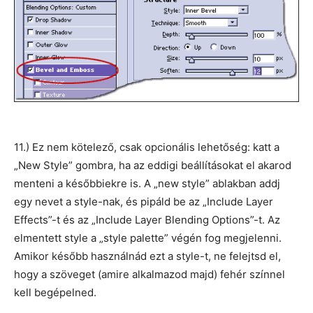
11.) Ez nem kötelező, csak opcionális lehetőség: katt a
„New Style” gombra, ha az eddigi beállításokat el akarod
menteni a későbbiekre is. A „new style” ablakban addj
egy nevet a style-nak, és pipáld be az „Include Layer
Effects”-t és az „Include Layer Blending Options”-t. Az
elmentett style a „style palette” végén fog megjelenni.
Amikor később használnád ezt a style-t, ne felejtsd el,
hogy a szöveget (amire alkalmazod majd) fehér színnel
kell begépelned.