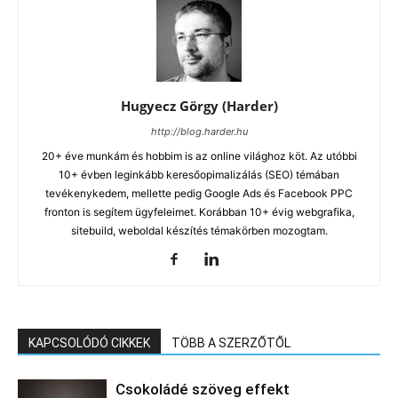
Hugyecz Görgy (Harder)
http://blog.harder.hu
20+ éve munkám és hobbim is az online világhoz köt. Az utóbbi
10+ évben leginkább keresőopimalizálás (SEO) témában
tevékenykedem, mellette pedig Google Ads és Facebook PPC
fronton is segítem ügyfeleimet. Korábban 10+ évig webgrafika,
sitebuild, weboldal készítés témakörben mozogtam.
KAPCSOLÓDÓ CIKKEK
TÖBB A SZERZŐTŐL
Csokoládé szöveg effekt