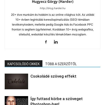
Hugyecz Görgy (Harder)
http://blog.harder.hu
20+ éve munkám és hobbim is az online világhoz köt. Az utóbbi
10+ évben leginkább keresőopimalizálás (SEO) témában
tevékenykedem, mellette pedig Google Ads és Facebook PPC
fronton is segítem ügyfeleimet. Korábban 10+ évig webgrafika,
sitebuild, weboldal készítés témakörben mozogtam.
KAPCSOLÓDÓ CIKKEK
TÖBB A SZERZŐTŐL
Csokoládé szöveg effekt
Így futtasd körbe a szöveget
Photoshop-ban!