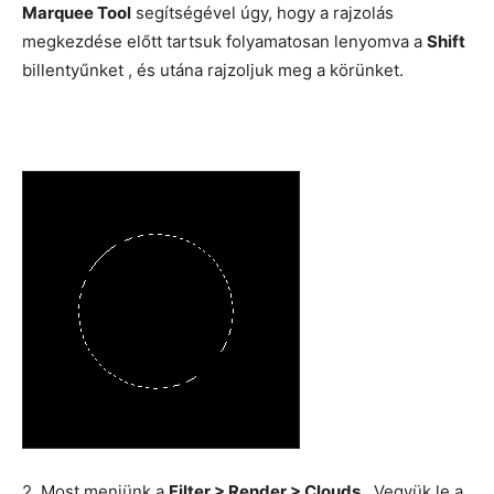
Marquee Tool
segítségével úgy, hogy a rajzolás
megkezdése előtt tartsuk folyamatosan lenyomva a
Shift
billentyűnket , és utána rajzoljuk meg a körünket.
2. Most menjünk a
Filter > Render > Clouds
. Vegyük le a