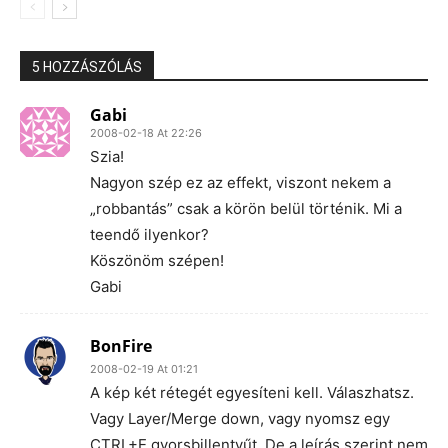
5 HOZZÁSZÓLÁS
Gabi
2008-02-18 At 22:26
Szia!
Nagyon szép ez az effekt, viszont nekem a
„robbantás” csak a körön belül történik. Mi a
teendő ilyenkor?
Köszönöm szépen!
Gabi
BonFire
2008-02-19 At 01:21
A kép két rétegét egyesíteni kell. Válaszhatsz.
Vagy Layer/Merge down, vagy nyomsz egy
CTRL+E gyorsbillentyűt. De a leírás szerint nem