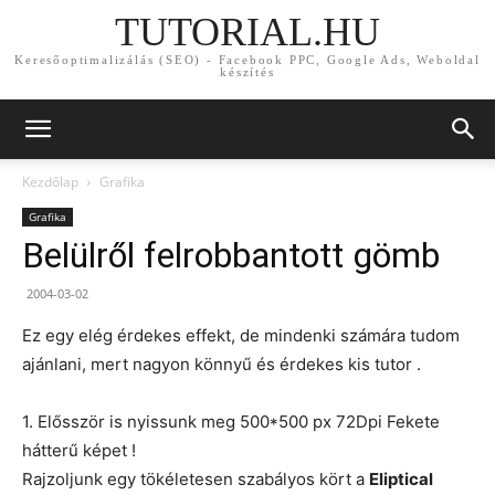
TUTORIAL.HU
Keresőoptimalizálás (SEO) - Facebook PPC, Google Ads, Weboldal
készítés
Kezdőlap
Grafika
Grafika
Belülről felrobbantott gömb
2004-03-02
Ez egy elég érdekes effekt, de mindenki számára tudom
ajánlani, mert nagyon könnyű és érdekes kis tutor .
1. Elősször is nyissunk meg 500*500 px 72Dpi Fekete
hátterű képet !
Rajzoljunk egy tökéletesen szabályos kört a
Eliptical