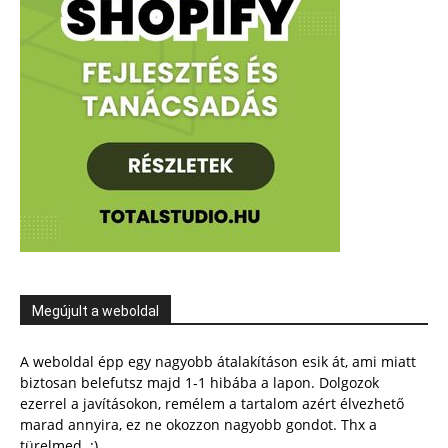
Megújult a weboldal
A weboldal épp egy nagyobb átalakításon esik át, ami miatt
biztosan belefutsz majd 1-1 hibába a lapon. Dolgozok
ezerrel a javításokon, remélem a tartalom azért élvezhető
marad annyira, ez ne okozzon nagyobb gondot. Thx a
türelmed. :)