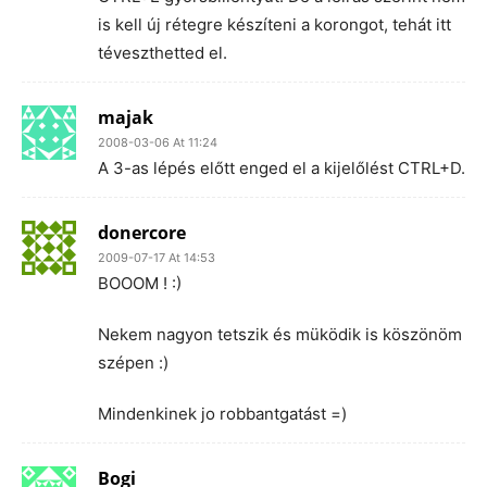
is kell új rétegre készíteni a korongot, tehát itt
téveszthetted el.
majak
2008-03-06 At 11:24
A 3-as lépés előtt enged el a kijelőlést CTRL+D.
donercore
2009-07-17 At 14:53
BOOOM ! :)
Nekem nagyon tetszik és müködik is köszönöm
szépen :)
Mindenkinek jo robbantgatást =)
Bogi