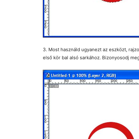
3. Most használd ugyanezt az eszközt, rajzo
első kör bal alsó sarkához. Bizonyosodj meg,