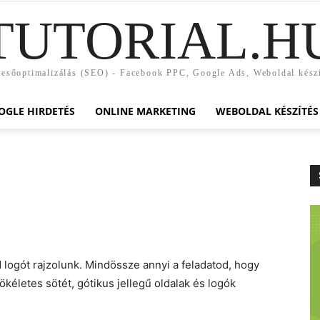
TUTORIAL.H
esőoptimalizálás (SEO) - Facebook PPC, Google Ads, Weboldal kész
OGLE HIRDETÉS
ONLINE MARKETING
WEBOLDAL KÉSZÍTÉS
logót rajzolunk. Mindössze annyi a feladatod, hogy
Tökéletes sötét, gótikus jellegű oldalak és logók