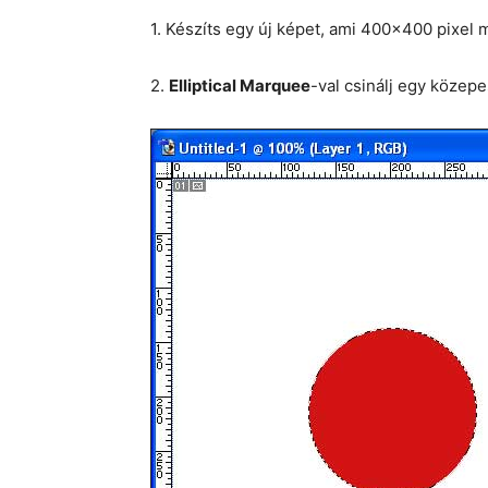
1. Készíts egy új képet, ami 400×400 pixel mé
2.
Elliptical Marquee
-val csinálj egy közepes