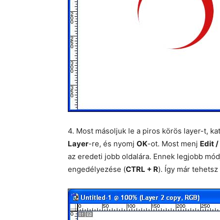
4. Most másoljuk le a piros körös layer-t, ka
Layer
-re, és nyomj
OK
-ot. Most menj
Edit 
az eredeti jobb oldalára. Ennek legjobb mód
engedélyezése (
CTRL + R
). Így már tehetsz