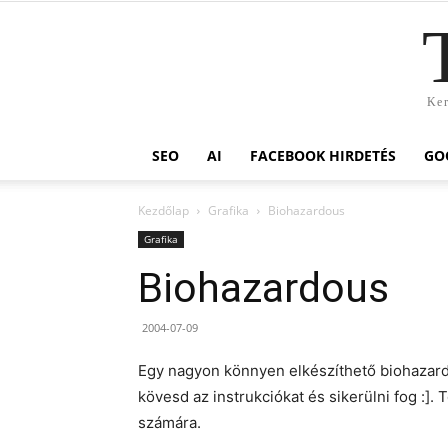
Ker
SEO
AI
FACEBOOK HIRDETÉS
GO
Kezdőlap
Grafika
Biohazardous
Grafika
Biohazardous
2004-07-09
Egy nagyon könnyen elkészíthető biohazard 
kövesd az instrukciókat és sikerülni fog :]. 
számára.