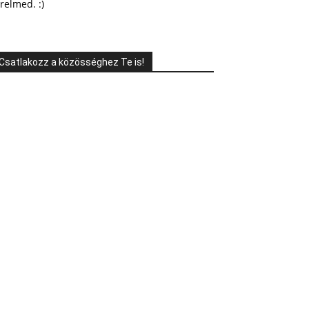
relmed. :)
Csatlakozz a közösséghez Te is!