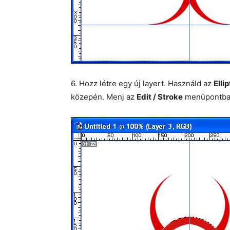
6. Hozz létre egy új layert. Használd az
Elli
közepén. Menj az
Edit / Stroke
menüpontba é