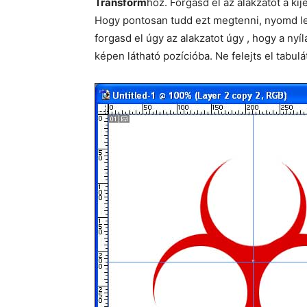
Transform
hoz. Forgasd el az alakzatot a ki
Hogy pontosan tudd ezt megtenni, nyomd l
forgasd el úgy az alakzatot úgy , hogy a nyí
képen látható pozícióba. Ne felejts el tabu