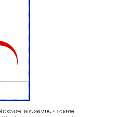
épést követve, és nyomj
CTRL + T
-t a
Free