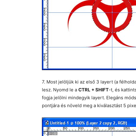
7. Most jelöljük ki az első 3 layert (a félh
lesz. Nyomd le a
CTRL + SHIFT
-t, és kattin
fogja jelölni mindegyik layert. Elegáns mó
pontjára és növeld meg a kiválasztást 5 pixel