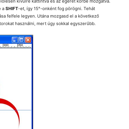
jelölésen kívülre kattintva és az egeret körbe mozgatva.
e a
SHIFT
-et, így 15°-onként fog pörögni. Tehát
lása felfele legyen. Utána mozgasd el a következő
látorokat használni, mert úgy sokkal egyszerűbb.