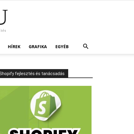
U
ítés
HÍREK
GRAFIKA
EGYÉB
Shopify fejlesztés és tanácsadás