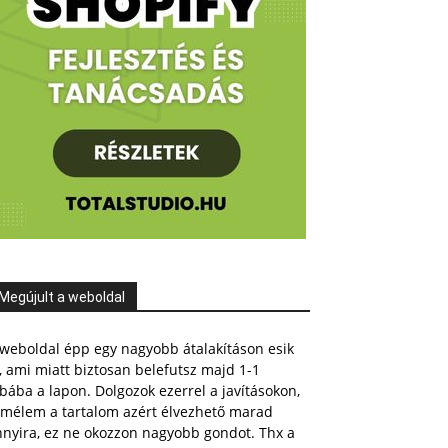
Megújult a weboldal
weboldal épp egy nagyobb átalakításon esik
, ami miatt biztosan belefutsz majd 1-1
bába a lapon. Dolgozok ezerrel a javításokon,
emélem a tartalom azért élvezhető marad
nnyira, ez ne okozzon nagyobb gondot. Thx a