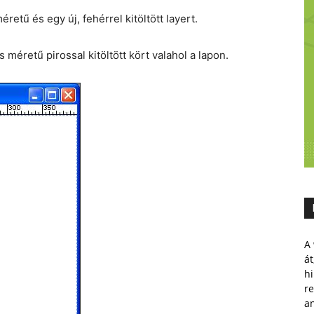
retű és egy új, fehérrel kitöltött layert.
 méretű pirossal kitöltött kört valahol a lapon.
A 
át
hi
r
a