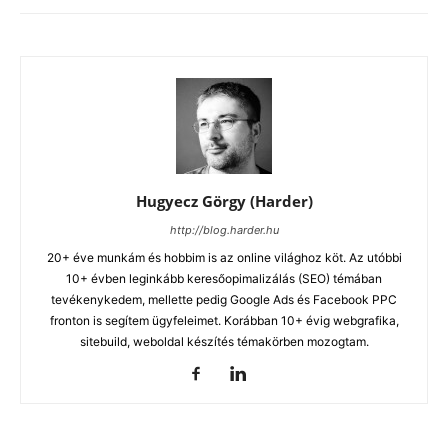
Hugyecz Görgy (Harder)
http://blog.harder.hu
20+ éve munkám és hobbim is az online világhoz köt. Az utóbbi
10+ évben leginkább keresőopimalizálás (SEO) témában
tevékenykedem, mellette pedig Google Ads és Facebook PPC
fronton is segítem ügyfeleimet. Korábban 10+ évig webgrafika,
sitebuild, weboldal készítés témakörben mozogtam.