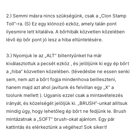
2.) Semmi másra nincs szükségünk, csak a „Clon Stamp
Toll”-ra. (S) Ez egy klónozó ezköz, amely talán pont
ilyesmire lett kitalálva. A bőrhibák közvetlen közelében
lévő ép bőr pont jó lesz a hiba eltüntetésére.
3.) Nyomjuk le az „ALT” billentyűnket ha már
kiválasztottuk a pecsét ezköz , és jelöljünk ki egy ép bőrt
a „hiba” közvetlen közelében. (tévedésbe ne essen senki
sem, nem azt a bőrt fogja mindenhova beilleszteni,
hanem majd azt ahol javítunk és felvillan egy „X” a
toolunk mellett ). Ugyanis ezzel csak a mintavételezés
irányát, és közelségét jelöljük ki. „BRUSH”-unkat allítsuk
mindig úgy, hogy lehetőleg ép bőrt ne fedjünk le. Brush
mintázatnak a „SOFT” brush-okat ajánlom. Egy pár
kattintás és elérkeztünk a végéhez! Sok sikert!