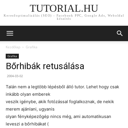
TUTORIAL.HU
Keresőoptimalizálás (SEO) - Facebook PPC, Google Ads, Weboldal
készítés
Kezdőlap
Grafika
Grafika
Bőrhibák retusálása
2004-03-02
Talán nem a legtöbb lépésből álló tutor. Lehet hogy csak
inkább olyan emberek
veszik igénybe, akik fotózással foglalkoznak, de nekik
merem ajánlani, ugyanis
olyan fényképezőgép nincs még, ami automatikusan
leveszi a bőrhibákat (