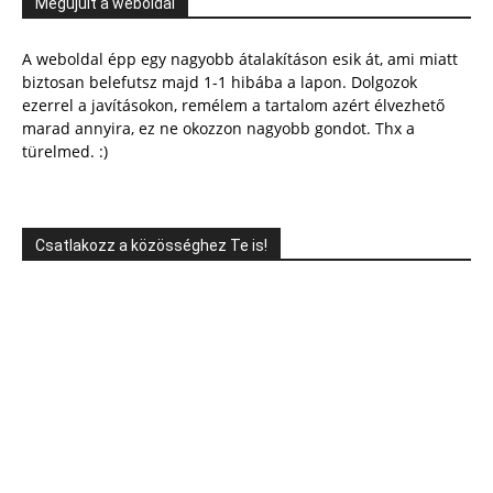
Megújult a weboldal
A weboldal épp egy nagyobb átalakításon esik át, ami miatt
biztosan belefutsz majd 1-1 hibába a lapon. Dolgozok
ezerrel a javításokon, remélem a tartalom azért élvezhető
marad annyira, ez ne okozzon nagyobb gondot. Thx a
türelmed. :)
Csatlakozz a közösséghez Te is!