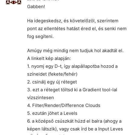
Gabben!
Ha idegeskedsz, és követelőzöl, szerintem
pont az ellentétes hatást éred el, és senki nem
fog segíteni.
Amúgy még mindig nem tudjuk hol akadtál el.
A linkelt kép alapján:
1. nyomj egy D-t, így alapállapotba hozod a
színeidet (fekete/fehér)
2. csinálj egy új réteget
3. ezt a réteget töltsd ki a Gradient tool-lal
vízszintesen
4. Filter/Render/Difference Clouds
5. ezután jöhet a Levels
6. a középső csúszkát húzd el balra (ahogy a
képen látszik), vagy csak írd be a Input Leves