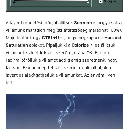
A layer blendelési módját állítsuk
Screen
-re, hogy csak a
villámunk maradjon meg (az áttetszőség maradhat 100%).
Majd leütünk egy
CTRL+U
–t, hogy megkapjuk a
Hue and
Saturation
ablakot. Pipáljuk ki a
Colorize
-t, és állítsuk
villámunk színét tetszés szerűre, utána OK. Éltelen
radírral töröljük a villámot addig amíg szeretnénk, hogy
tartson. Ezután még tetszés szerint duplicálhatjuk a
layert és alakítgathatjuk a villámunkat. Az enyém ilyen
lett: