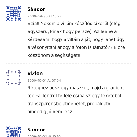
Sándor
2009-09-30 At 15:24
Szia!! Nekem a villám készítés sikerűl (elég
egyszerű, kinek hogy persze). Az lenne a
kérdésem, hogy a villám alját, hogy lehet úgy
elvékonyítani ahogy a fotón is látható?? Előre
köszönöm a segítséget!!
ViZion
2009-10-01 At 07:04
Réteghez adsz egy maszkot, majd a gradient
tool-al lentről felfelé csinálsz egy feketéből
transzparensbe átmenetet, próbálgatni
ameddig jó nem lesz…
Sándor
2009-10-03 At 19:10