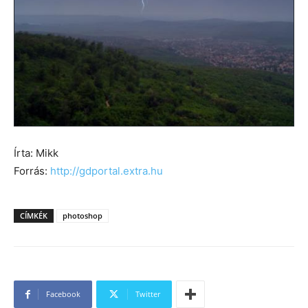
Írta: Mikk
Forrás:
http://gdportal.extra.hu
CÍMKÉK
photoshop
Facebook
Twitter