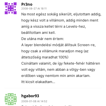
Pr3no
2008-08-27 At 18:11
Na most egész sokáig sikerült, eljutottam addig,
hogy kész volt a villámom, addig minden ment
amíg a vissza kellet térni a Levels-hez,
beállítottam ami kell.
De utána már nem értem:
A layer blendelési módját állítsuk Screen-re,
hogy csak a villámunk maradjon meg (az
áttetszőség maradhat 100%)
Csináltam valamit, de így fekete-fehér háttéren
volt egy villám, nem abban a völgy-ben vagy
erdőben vagy nemtom min amin akartam.
Itt kicsit elakadtam…
hgabor93
2009-01-08 At 14:52