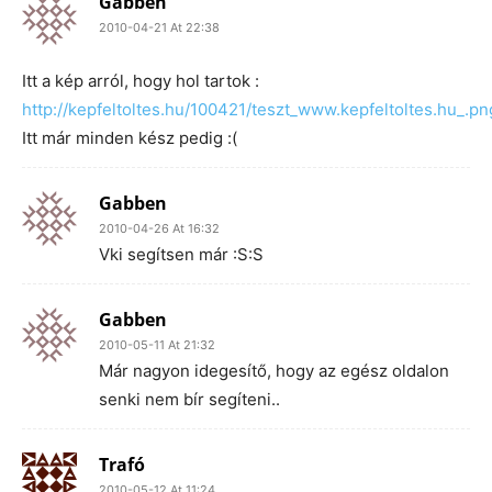
Gabben
2010-04-21 At 22:38
Itt a kép arról, hogy hol tartok :
http://kepfeltoltes.hu/100421/teszt_www.kepfeltoltes.hu_.pn
Itt már minden kész pedig :(
Gabben
2010-04-26 At 16:32
Vki segítsen már :S:S
Gabben
2010-05-11 At 21:32
Már nagyon idegesítő, hogy az egész oldalon
senki nem bír segíteni..
Trafó
2010-05-12 At 11:24