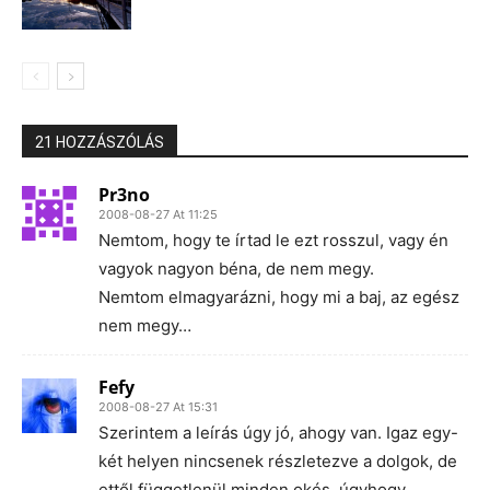
21 HOZZÁSZÓLÁS
Pr3no
2008-08-27 At 11:25
Nemtom, hogy te írtad le ezt rosszul, vagy én
vagyok nagyon béna, de nem megy.
Nemtom elmagyarázni, hogy mi a baj, az egész
nem megy…
Fefy
2008-08-27 At 15:31
Szerintem a leírás úgy jó, ahogy van. Igaz egy-
két helyen nincsenek részletezve a dolgok, de
ettől függetlenül minden okés, úgyhogy