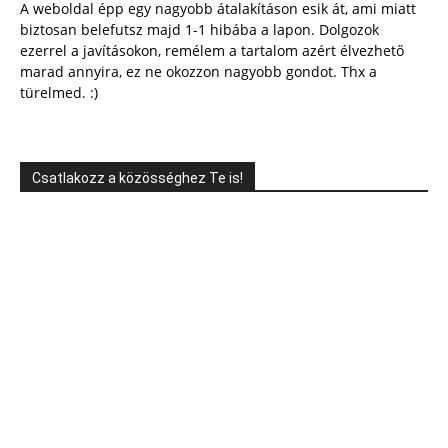
A weboldal épp egy nagyobb átalakításon esik át, ami miatt
biztosan belefutsz majd 1-1 hibába a lapon. Dolgozok
ezerrel a javításokon, remélem a tartalom azért élvezhető
marad annyira, ez ne okozzon nagyobb gondot. Thx a
türelmed. :)
Csatlakozz a közösséghez Te is!