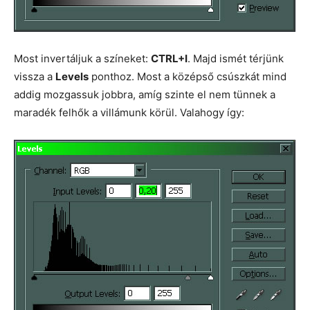
Most invertáljuk a színeket:
CTRL+I
. Majd ismét térjünk
vissza a
Levels
ponthoz. Most a középső csúszkát mind
addig mozgassuk jobbra, amíg szinte el nem tünnek a
maradék felhők a villámunk körül. Valahogy így: