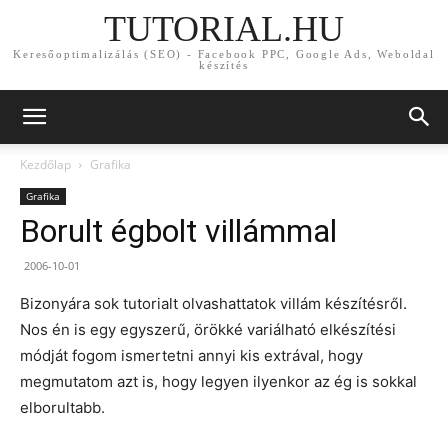
TUTORIAL.HU
Keresőoptimalizálás (SEO) - Facebook PPC, Google Ads, Weboldal
készítés
Kezdőlap
Grafika
Grafika
Borult égbolt villámmal
2006-10-01
Bizonyára sok tutorialt olvashattatok villám készítésről.
Nos én is egy egyszerű, örökké variálható elkészítési
módját fogom ismertetni annyi kis extrával, hogy
megmutatom azt is, hogy legyen ilyenkor az ég is sokkal
elborultabb.