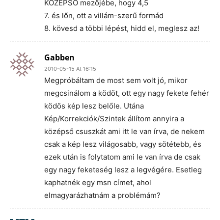
KÖZÉPSŐ mezőjébe, hogy 4,5
7. és lőn, ott a villám-szerű formád
8. kövesd a többi lépést, hidd el, meglesz az!
Gabben
2010-05-15 At 16:15
Megpróbáltam de most sem volt jó, mikor
megcsinálom a ködöt, ott egy nagy fekete fehér
ködös kép lesz belőle. Utána
Kép/Korrekciók/Szintek állítom annyira a
középső csuszkát ami itt le van írva, de nekem
csak a kép lesz világosabb, vagy sötétebb, és
ezek után is folytatom ami le van írva de csak
egy nagy feketeség lesz a legvégére. Esetleg
kaphatnék egy msn címet, ahol
elmagyarázhatnám a problémám?