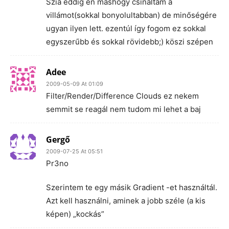
Szia eddig én máshogy csináltam a
villámot(sokkal bonyolultabban) de minőségére
ugyan ilyen lett. ezentúl így fogom ez sokkal
egyszerűbb és sokkal rövidebb;) köszi szépen
Adee
2009-05-09 At 01:09
Filter/Render/Difference Clouds ez nekem
semmit se reagál nem tudom mi lehet a baj
Gergő
2009-07-25 At 05:51
Pr3no
Szerintem te egy másik Gradient -et használtál.
Azt kell használni, aminek a jobb széle (a kis
képen) „kockás”