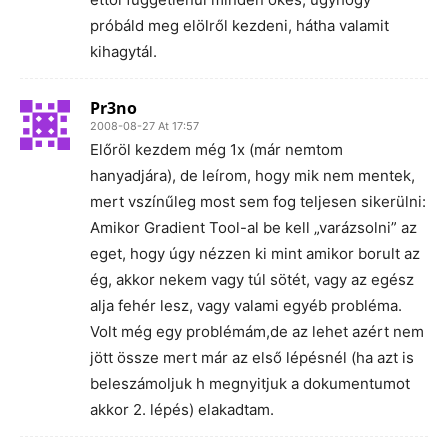
próbáld meg elölről kezdeni, hátha valamit
kihagytál.
Pr3no
2008-08-27 At 17:57
Előröl kezdem még 1x (már nemtom
hanyadjára), de leírom, hogy mik nem mentek,
mert vszínűleg most sem fog teljesen sikerülni:
Amikor Gradient Tool-al be kell „varázsolni” az
eget, hogy úgy nézzen ki mint amikor borult az
ég, akkor nekem vagy túl sötét, vagy az egész
alja fehér lesz, vagy valami egyéb probléma.
Volt még egy problémám,de az lehet azért nem
jött össze mert már az első lépésnél (ha azt is
beleszámoljuk h megnyitjuk a dokumentumot
akkor 2. lépés) elakadtam.