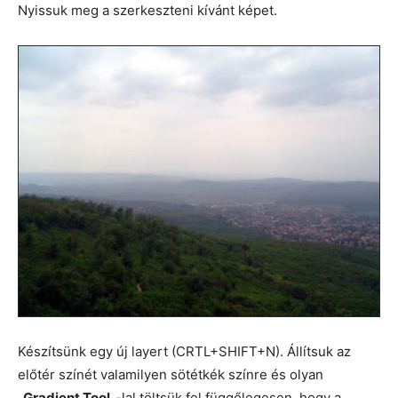
Nyissuk meg a szerkeszteni kívánt képet.
Készítsünk egy új layert (CRTL+SHIFT+N). Állítsuk az
előtér színét valamilyen sötétkék színre és olyan
„
Gradient Tool
„-lal töltsük fel függőlegesen, hogy a