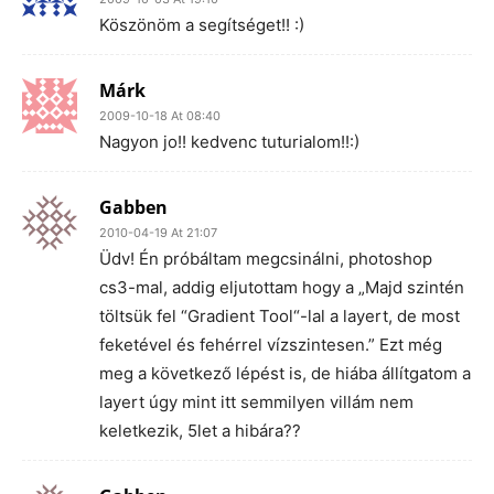
Köszönöm a segítséget!! :)
Márk
2009-10-18 At 08:40
Nagyon jo!! kedvenc tuturialom!!:)
Gabben
2010-04-19 At 21:07
Üdv! Én próbáltam megcsinálni, photoshop
cs3-mal, addig eljutottam hogy a „Majd szintén
töltsük fel “Gradient Tool“-lal a layert, de most
feketével és fehérrel vízszintesen.” Ezt még
meg a következő lépést is, de hiába állítgatom a
layert úgy mint itt semmilyen villám nem
keletkezik, 5let a hibára??