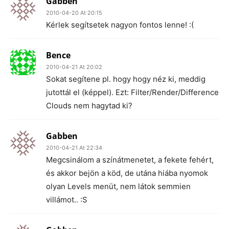
Gabben
2010-04-20 At 20:15
Kérlek segítsetek nagyon fontos lenne! :(
Bence
2010-04-21 At 20:02
Sokat segítene pl. hogy hogy néz ki, meddig
jutottál el (képpel). Ezt: Filter/Render/Difference
Clouds nem hagytad ki?
Gabben
2010-04-21 At 22:34
Megcsinálom a színátmenetet, a fekete fehért,
és akkor bejön a köd, de utána hiába nyomok
olyan Levels menüt, nem látok semmien
villámot.. :S