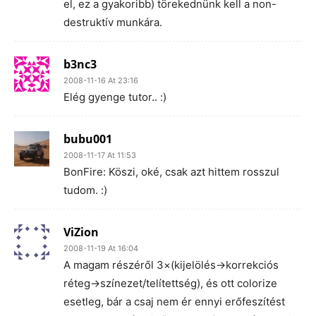
el, ez a gyakoribb) törekednünk kell a non-
destruktív munkára.
b3nc3
2008-11-16 At 23:16
Elég gyenge tutor.. :)
bubu001
2008-11-17 At 11:53
BonFire: Köszi, oké, csak azt hittem rosszul
tudom. :)
ViZion
2008-11-19 At 16:04
A magam részéről 3×(kijelölés->korrekciós
réteg->színezet/telítettség), és ott colorize
esetleg, bár a csaj nem ér ennyi erőfeszítést