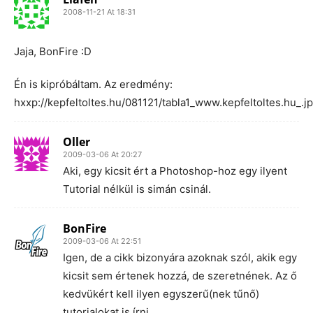
2008-11-21 At 18:31
Jaja, BonFire :D
Én is kipróbáltam. Az eredmény:
hxxp://kepfeltoltes.hu/081121/tabla1_www.kepfeltoltes.hu_.j
Oller
2009-03-06 At 20:27
Aki, egy kicsit ért a Photoshop-hoz egy ilyent
Tutorial nélkül is simán csinál.
BonFire
2009-03-06 At 22:51
Igen, de a cikk bizonyára azoknak szól, akik egy
kicsit sem értenek hozzá, de szeretnének. Az ő
kedvükért kell ilyen egyszerű(nek tűnő)
tutorialokat is írni.