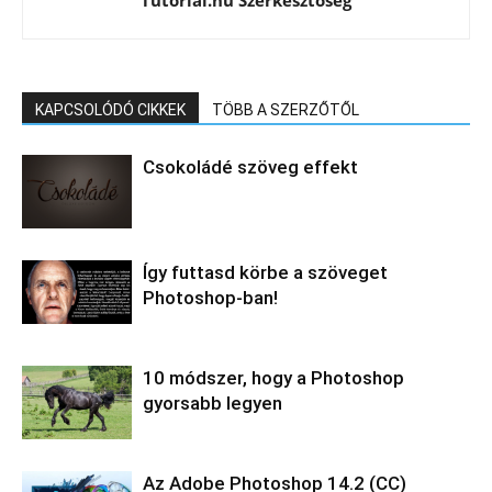
Tutorial.hu Szerkesztőség
KAPCSOLÓDÓ CIKKEK
TÖBB A SZERZŐTŐL
Csokoládé szöveg effekt
Így futtasd körbe a szöveget
Photoshop-ban!
10 módszer, hogy a Photoshop
gyorsabb legyen
Az Adobe Photoshop 14.2 (CC)