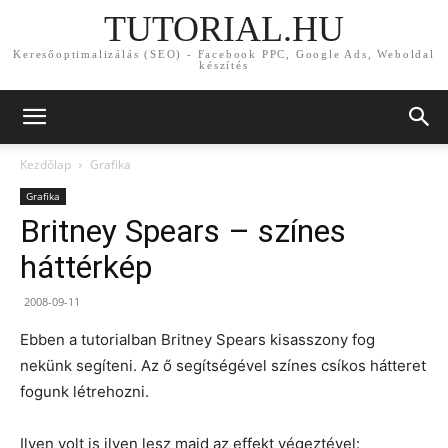
TUTORIAL.HU
Keresőoptimalizálás (SEO) - Facebook PPC, Google Ads, Weboldal
készítés
Kezdőlap
Grafika
Grafika
Britney Spears – színes
háttérkép
2008-09-11
Ebben a tutorialban Britney Spears kisasszony fog
nekünk segíteni. Az ő segítségével színes csíkos hátteret
fogunk létrehozni.
Ilyen volt is ilyen lesz majd az effekt végeztével: