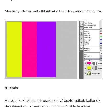
Mindegyik layer-nél állítsuk át a Blending módot Color-ra.
8. lépés
Haladunk :-) Most már csak az elválasztó csíkok kellenek,
de ízléstől függ, mert azok kihagyásával is jó a kép.