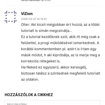
ViZion
2009-03-07 At 16:41
Oller: Aki kicsit mégjobban ért hozzá, az a többi
tutorialt is símán megcsinálja…
Ez a tutorial kezdőknek szól, akik itt még csak a
felülettel, a progi működésével ismerkednek. A
korábbi kommentemben pl. azért is írtam egy
másik módot, h aki kipróbálja, az is merje meg a
korrekciós rétegeket is.
Ha Neked ez egyszerű, akkor keresgélj,
biztosan találsz a szintednek megfelelő tutorialt
az oldalon.
HOZZÁSZÓLOK A CIKKHEZ