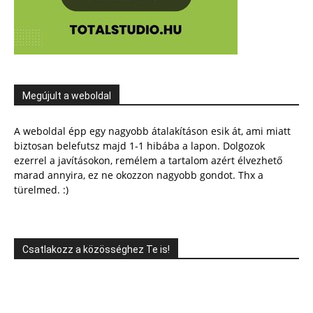
Megújult a weboldal
A weboldal épp egy nagyobb átalakításon esik át, ami miatt
biztosan belefutsz majd 1-1 hibába a lapon. Dolgozok
ezerrel a javításokon, remélem a tartalom azért élvezhető
marad annyira, ez ne okozzon nagyobb gondot. Thx a
türelmed. :)
Csatlakozz a közösséghez Te is!