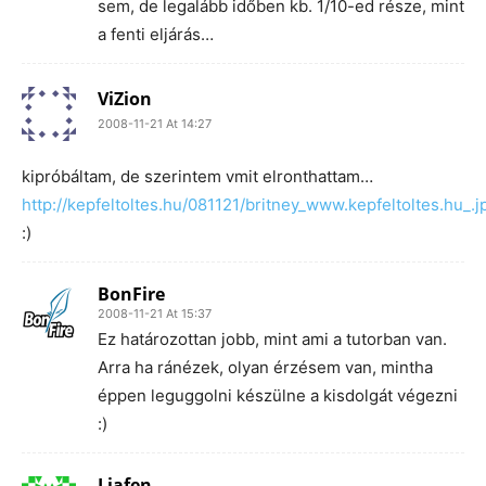
sem, de legalább időben kb. 1/10-ed része, mint
a fenti eljárás…
ViZion
2008-11-21 At 14:27
kipróbáltam, de szerintem vmit elronthattam…
http://kepfeltoltes.hu/081121/britney_www.kepfeltoltes.hu_.j
:)
BonFire
2008-11-21 At 15:37
Ez határozottan jobb, mint ami a tutorban van.
Arra ha ránézek, olyan érzésem van, mintha
éppen leguggolni készülne a kisdolgát végezni
:)
Liafen