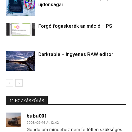
újdonságai
Forgó fogaskerék animáció – PS
Darktable – ingyenes RAW editor
11 HOZZÁSZÓLÁS
bubu001
2008-09-16 At 12:42
Gondolom mindehez nem feltétlen szükséges