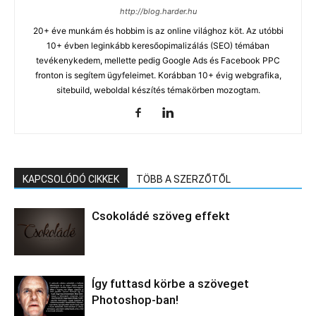
http://blog.harder.hu
20+ éve munkám és hobbim is az online világhoz köt. Az utóbbi
10+ évben leginkább keresőopimalizálás (SEO) témában
tevékenykedem, mellette pedig Google Ads és Facebook PPC
fronton is segítem ügyfeleimet. Korábban 10+ évig webgrafika,
sitebuild, weboldal készítés témakörben mozogtam.
KAPCSOLÓDÓ CIKKEK
TÖBB A SZERZŐTŐL
Csokoládé szöveg effekt
Így futtasd körbe a szöveget
Photoshop-ban!