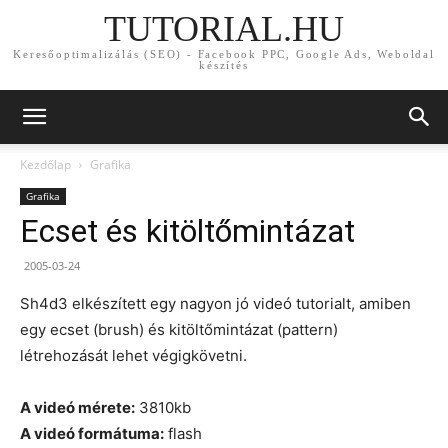
TUTORIAL.HU
Keresőoptimalizálás (SEO) - Facebook PPC, Google Ads, Weboldal
készítés
Kezdőlap
Grafika
Grafika
Ecset és kitöltőmintázat
2005-03-24
Sh4d3 elkészített egy nagyon jó videó tutorialt, amiben
egy ecset (brush) és kitöltőmintázat (pattern)
létrehozását lehet végigkövetni.
A videó mérete:
3810kb
A videó formátuma:
flash