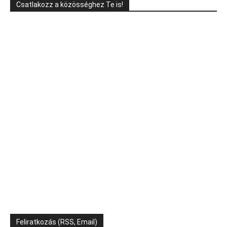
Csatlakozz a közösséghez Te is!
Feliratkozás (RSS, Email)