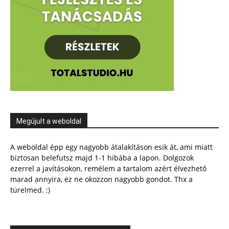
Megújult a weboldal
A weboldal épp egy nagyobb átalakításon esik át, ami miatt
biztosan belefutsz majd 1-1 hibába a lapon. Dolgozok
ezerrel a javításokon, remélem a tartalom azért élvezhető
marad annyira, ez ne okozzon nagyobb gondot. Thx a
türelmed. :)