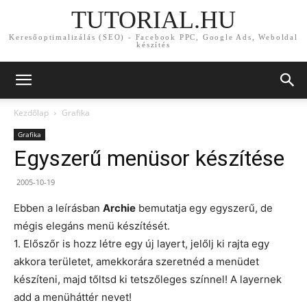
TUTORIAL.HU
Keresőoptimalizálás (SEO) - Facebook PPC, Google Ads, Weboldal
készítés
Kezdőlap
Grafika
Grafika
Egyszerű menüsor készítése
2005-10-19
Ebben a leírásban
Archie
bemutatja egy egyszerű, de
mégis elegáns menü készítését.
1. Előszőr is hozz létre egy új layert, jelőlj ki rajta egy
akkora területet, amekkorára szeretnéd a menüdet
készíteni, majd tőltsd ki tetszőleges színnel! A layernek
add a menüháttér nevet!