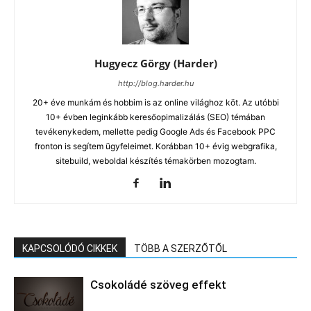
Hugyecz Görgy (Harder)
http://blog.harder.hu
20+ éve munkám és hobbim is az online világhoz köt. Az utóbbi
10+ évben leginkább keresőopimalizálás (SEO) témában
tevékenykedem, mellette pedig Google Ads és Facebook PPC
fronton is segítem ügyfeleimet. Korábban 10+ évig webgrafika,
sitebuild, weboldal készítés témakörben mozogtam.
KAPCSOLÓDÓ CIKKEK
TÖBB A SZERZŐTŐL
Csokoládé szöveg effekt