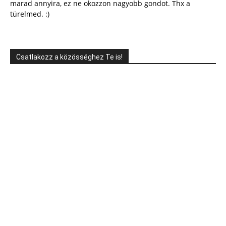
marad annyira, ez ne okozzon nagyobb gondot. Thx a
türelmed. :)
Csatlakozz a közösséghez Te is!