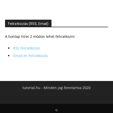
Feliratkozás (RSS, Email)
A honlap hírei 2 módon lehet feliratkozni:
RSS feliratkozás
Email-es feliratkozás
tutorial.hu - Minden jog fenntartva 2020
©