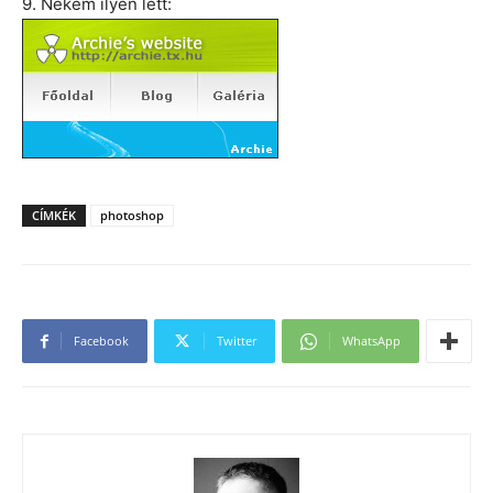
9. Nekem ilyen lett:
CÍMKÉK
photoshop
Facebook
Twitter
WhatsApp