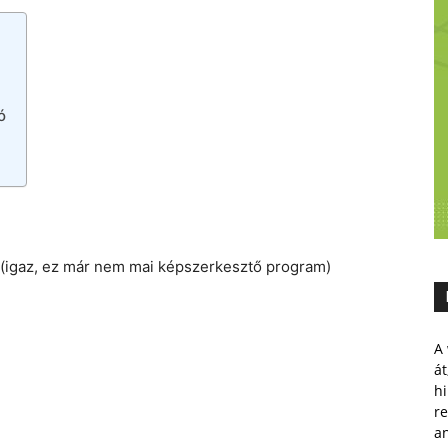
ó
(igaz, ez már nem mai képszerkesztő program)
A 
át
hi
r
a