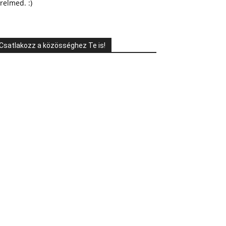
relmed. :)
Csatlakozz a közösséghez Te is!