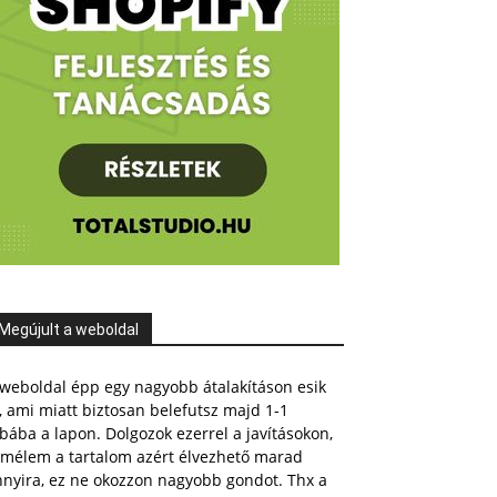
Megújult a weboldal
weboldal épp egy nagyobb átalakításon esik
, ami miatt biztosan belefutsz majd 1-1
bába a lapon. Dolgozok ezerrel a javításokon,
emélem a tartalom azért élvezhető marad
nnyira, ez ne okozzon nagyobb gondot. Thx a