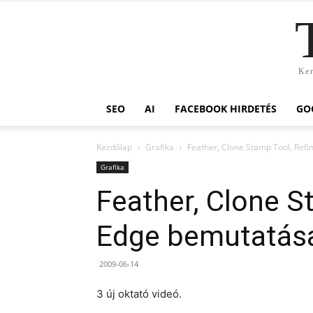
Ker
SEO
AI
FACEBOOK HIRDETÉS
GO
Kezdőlap
Grafika
Feather, Clone Stamp Tool, Ref
Grafika
Feather, Clone S
Edge bemutatás
2009-06-14
3 új oktató videó.