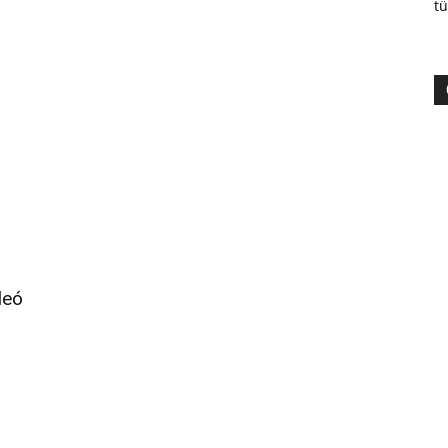
tü
deó