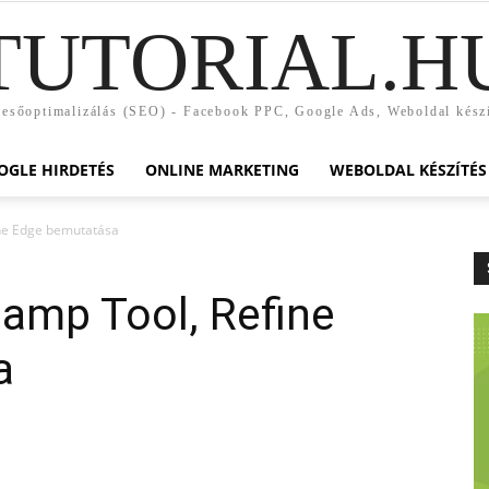
TUTORIAL.H
esőoptimalizálás (SEO) - Facebook PPC, Google Ads, Weboldal kész
OGLE HIRDETÉS
ONLINE MARKETING
WEBOLDAL KÉSZÍTÉS
ine Edge bemutatása
tamp Tool, Refine
a