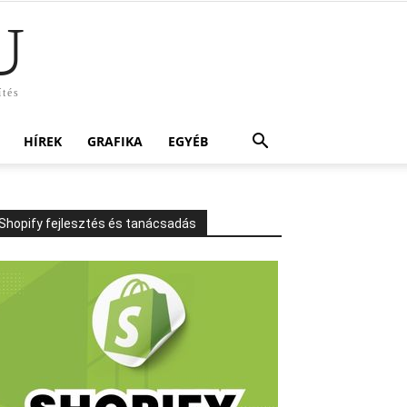
U
ítés
HÍREK
GRAFIKA
EGYÉB
Shopify fejlesztés és tanácsadás