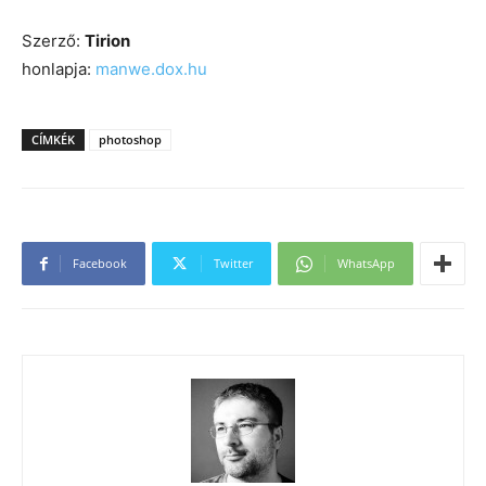
Szerző:
Tirion
honlapja:
manwe.dox.hu
CÍMKÉK
photoshop
Facebook
Twitter
WhatsApp