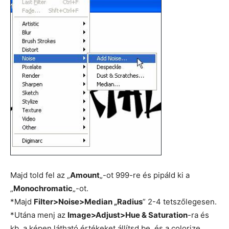
Majd told fel az „
Amount
„-ot 999-re és pipáld ki a
„
Monochromatic
„-ot.
*Majd
Filter>Noise>Median „Radius
” 2-4 tetszőlegesen.
*Utána menj az
Image>Adjust>Hue & Saturation
-ra és
kb. a képen látható értékeket állítsd be, és a colorize