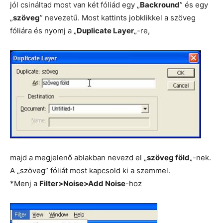
jól csináltad most van két fóliád egy „
Backround
” és egy
„
szöveg
” nevezetű. Most kattints jobklikkel a szöveg
fóliára és nyomj a „
Duplicate Layer
„-re,
majd a megjelenő ablakban nevezd el „
szöveg föld
„-nek.
A „szöveg” fóliát most kapcsold ki a szemmel.
*Menj a
Filter>Noise>Add Noise
-hoz