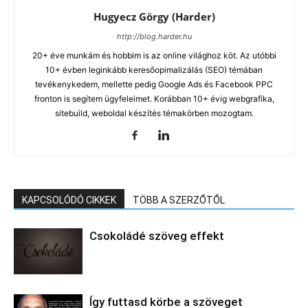
Hugyecz Görgy (Harder)
http://blog.harder.hu
20+ éve munkám és hobbim is az online világhoz köt. Az utóbbi
10+ évben leginkább keresőopimalizálás (SEO) témában
tevékenykedem, mellette pedig Google Ads és Facebook PPC
fronton is segítem ügyfeleimet. Korábban 10+ évig webgrafika,
sitebuild, weboldal készítés témakörben mozogtam.
KAPCSOLÓDÓ CIKKEK
TÖBB A SZERZŐTŐL
Csokoládé szöveg effekt
Így futtasd körbe a szöveget