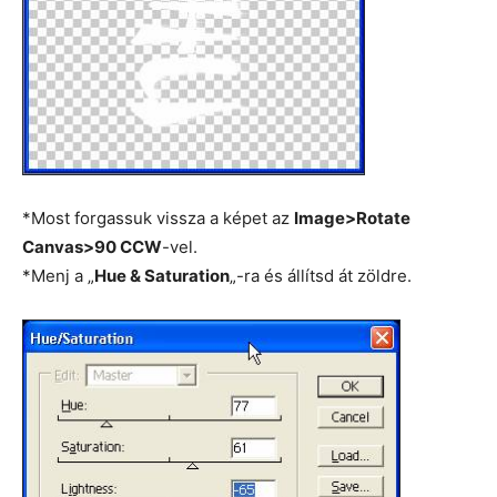
*Most forgassuk vissza a képet az
Image>Rotate
Canvas>90 CCW
-vel.
*Menj a „
Hue & Saturation
„-ra és állítsd át zöldre.