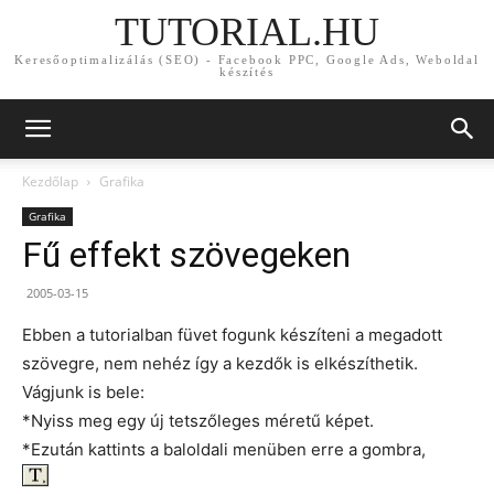
TUTORIAL.HU
Keresőoptimalizálás (SEO) - Facebook PPC, Google Ads, Weboldal
készítés
Kezdőlap
Grafika
Grafika
Fű effekt szövegeken
2005-03-15
Ebben a tutorialban füvet fogunk készíteni a megadott
szövegre, nem nehéz így a kezdők is elkészíthetik.
Vágjunk is bele:
*Nyiss meg egy új tetszőleges méretű képet.
*Ezután kattints a baloldali menüben erre a gombra,