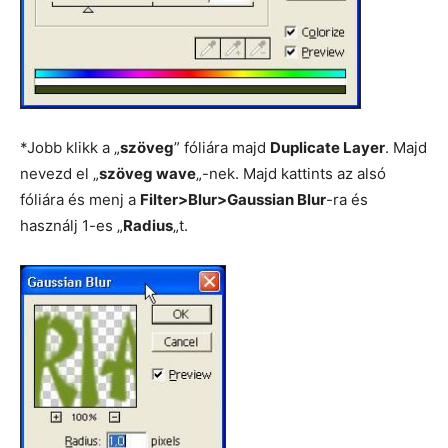
*Jobb klikk a „
szöveg
” fóliára majd
Duplicate Layer
. Majd
nevezd el „
szöveg wave
„-nek. Majd kattints az alsó
fóliára és menj a
Filter>Blur>Gaussian Blur
-ra és
használj 1-es „
Radius
„t.