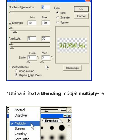
*Utána állítsd a
Blending
módját
multiply
-re