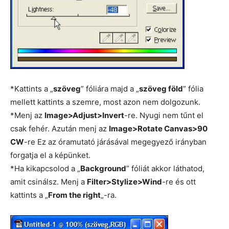
*Kattints a „
szöveg
” fóliára majd a „
szöveg föld
” fólia
mellett kattints a szemre, most azon nem dolgozunk.
*Menj az
Image>Adjust>Invert
-re. Nyugi nem tűnt el
csak fehér. Azután menj az
Image>Rotate Canvas>90
CW
-re Ez az óramutató járásával megegyező irányban
forgatja el a képünket.
*Ha kikapcsolod a „
Background
” fóliát akkor láthatod,
amit csinálsz. Menj a
Filter>Stylize>Wind
-re és ott
kattints a „
From the right
„-ra.