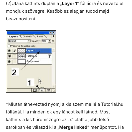
(2)Utána kattints duplán a „
Layer 1
” fóliádra és nevezd el
mondjuk szövegre. Később ez alapján tudod majd
beazonosítani.
*Miután átnevezted nyomj a kis szem mellé a Tutorial.hu
fóliánál. Ha minden ok egy láncot kell látnod. Most
kattints a kis háromszögre az „x” alatt a jobb felső
sarokban és válaszd ki a „
Merge linked
” menüpontot. Ha