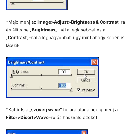
*Majd menj az
Image>Adjust>Brightness & Contrast
-ra
és állíts be „
Brightness
„-nél a legkisebbet és a
„
Contrast
„-nál a legnagyobbat, úgy mint ahogy képen is
látszik.
*Kattints a „
szöveg wave
” fóliára utána pedig menj a
Filter>Disort>Wave
-re és használd ezeket