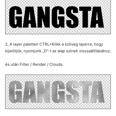
2, A layer paletten CTRL+Klikk a szöveg layerre, hogy
kijelöljük, nyomjunk „D”-t az alap színek visszaállításához,
és után Filter / Render / Clouds.