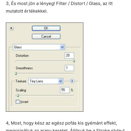
3, És most jön a lényeg! Filter / Distort / Glass, az itt
mutatott értékekkel.
4, Most, hogy kész az egész pofás kis gyémánt effekt,
megcsináljuk az arany keretet. Állítsuk be a Stroke style-t