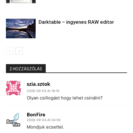
Darktable – ingyenes RAW editor
2 HOZZÁSZÓLÁS
szia.sztok
2008-09-03 At 18:19
Olyan csillogást hogy lehet csinálni?
BonFire
2008-09-04 At 04:56
Mondjuk ecsettel.