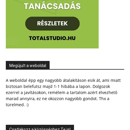
Megújult a weboldal
A weboldal épp egy nagyobb átalakításon esik át, ami miatt
biztosan belefutsz majd 1-1 hibába a lapon. Dolgozok
ezerrel a javításokon, remélem a tartalom azért élvezhető
marad annyira, ez ne okozzon nagyobb gondot. Thx a
türelmed. :)
Csatlakozz a közösséghez Te is!