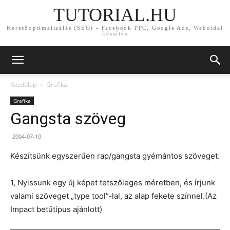
TUTORIAL.HU
Keresőoptimalizálás (SEO) - Facebook PPC, Google Ads, Weboldal
készítés
Kezdőlap
Grafika
Grafika
Gangsta szöveg
2004-07-10
Készítsünk egyszerűen rap/gangsta gyémántos szöveget.
1, Nyissunk egy új képet tetszőleges méretben, és írjunk
valami szöveget „type tool”-lal, az alap fekete színnel.(Az
Impact betűtípus ajánlott)