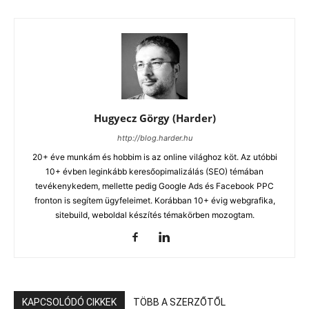
Hugyecz Görgy (Harder)
http://blog.harder.hu
20+ éve munkám és hobbim is az online világhoz köt. Az utóbbi
10+ évben leginkább keresőopimalizálás (SEO) témában
tevékenykedem, mellette pedig Google Ads és Facebook PPC
fronton is segítem ügyfeleimet. Korábban 10+ évig webgrafika,
sitebuild, weboldal készítés témakörben mozogtam.
KAPCSOLÓDÓ CIKKEK
TÖBB A SZERZŐTŐL