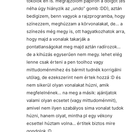
tökölök én is. megrajzolom papíron a dolgot (és
néha úgy hiányzik az „undo” gomb :DD), aztán
bedigizem, benn vagyok a rajzprogramba, hogy
színezzem, meghúzzam a körvonalakat, de… a
színezés még megy is, ott hagyatkozhatok arra,
hogy majd a vonalak takarják a
pontatlanságokat meg majd aztán radírozok…
de a kihúzás egyserűen nem megy. lehet elég
lenne csak érteni a pen toolhoz vagy
mittudoménmihez és bármit tudnék korrigálni
utólag, de ezekszerint nem értek hozzá :D és
nem sikerül olyan vonalakat húzni, amik
megfelelnének… na meg a másik: ajánljatok
valami olyan ecsetet (vagy mittudoménmit),
amivel nem ilyen szabályos sima vonalat tudok
húzni, hanem olyat, mintha pl egy vékony
ecsettel húztam volna… értitek biztos mire
gondolok :D