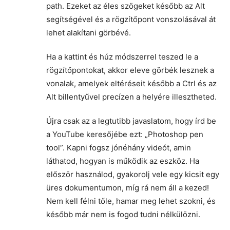
path. Ezeket az éles szögeket később az Alt
segítségével és a rögzítőpont vonszolásával át
lehet alakítani görbévé.
Ha a kattint és húz módszerrel teszed le a
rögzítőpontokat, akkor eleve görbék lesznek a
vonalak, amelyek eltéréseit később a Ctrl és az
Alt billentyűvel precízen a helyére illesztheted.
Újra csak az a legtutibb javaslatom, hogy írd be
a YouTube keresőjébe ezt: „Photoshop pen
tool”. Kapni fogsz jónéhány videót, amin
láthatod, hogyan is működik az eszköz. Ha
először használod, gyakorolj vele egy kicsit egy
üres dokumentumon, míg rá nem áll a kezed!
Nem kell félni tőle, hamar meg lehet szokni, és
később már nem is fogod tudni nélkülözni.