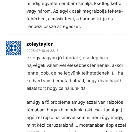
mindig egyetlen ember csinálja. Esetleg kettő
vagy három. Az egyik csak megrajzolja fekete-
fehérben, a másik festi, a harmadik írja és
rendezi össze az egészet.
zoleytaylor
2008-07-18 At 22:15
ez egy nagyon jó tutorial :) esetleg ha a
hajvégek valamivel élesebbek lennének, akkor
lenne jobb, de ne legyünk telhetetlenek :)… ha
kedved van, bemutathatnád, hogy rövid hajat/
állatszőrt hogy csináljunk :D
amúgy a fő probléma amúgy azzal van rajzolós
témában, hogy kb mindenki (aki csak tanulgat)
egérrel rajzolna, amivel semmi nem úgy megy,
mint kézi ceruzarajznál… mostanában épp ezzel