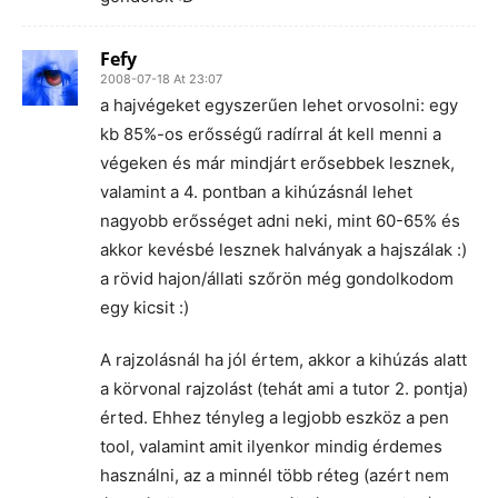
Fefy
2008-07-18 At 23:07
a hajvégeket egyszerűen lehet orvosolni: egy
kb 85%-os erősségű radírral át kell menni a
végeken és már mindjárt erősebbek lesznek,
valamint a 4. pontban a kihúzásnál lehet
nagyobb erősséget adni neki, mint 60-65% és
akkor kevésbé lesznek halványak a hajszálak :)
a rövid hajon/állati szőrön még gondolkodom
egy kicsit :)
A rajzolásnál ha jól értem, akkor a kihúzás alatt
a körvonal rajzolást (tehát ami a tutor 2. pontja)
érted. Ehhez tényleg a legjobb eszköz a pen
tool, valamint amit ilyenkor mindig érdemes
használni, az a minnél több réteg (azért nem