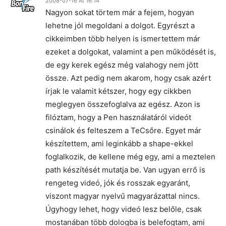
2008-07-16 At 16:14
Nagyon sokat törtem már a fejem, hogyan
lehetne jól megoldani a dolgot. Egyrészt a
cikkeimben több helyen is ismertettem már
ezeket a dolgokat, valamint a pen működését is,
de egy kerek egész még valahogy nem jött
össze. Azt pedig nem akarom, hogy csak azért
írjak le valamit kétszer, hogy egy cikkben
meglegyen összefoglalva az egész. Azon is
filóztam, hogy a Pen használatáról videót
csinálok és felteszem a TeCsőre. Egyet már
készítettem, ami leginkább a shape-ekkel
foglalkozik, de kellene még egy, ami a meztelen
path készítését mutatja be. Van ugyan errő is
rengeteg videó, jók és rosszak egyaránt,
viszont magyar nyelvű magyarázattal nincs.
Úgyhogy lehet, hogy videó lesz belőle, csak
mostanában több dologba is belefogtam, ami