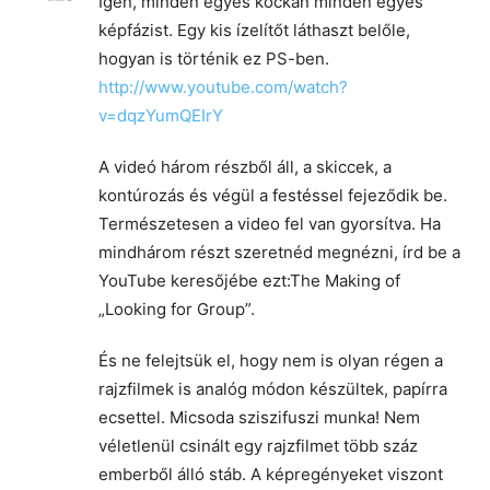
Igen, minden egyes kockán minden egyes
képfázist. Egy kis ízelítőt láthaszt belőle,
hogyan is történik ez PS-ben.
http://www.youtube.com/watch?
v=dqzYumQEIrY
A videó három részből áll, a skiccek, a
kontúrozás és végül a festéssel fejeződik be.
Természetesen a video fel van gyorsítva. Ha
mindhárom részt szeretnéd megnézni, írd be a
YouTube keresőjébe ezt:The Making of
„Looking for Group”.
És ne felejtsük el, hogy nem is olyan régen a
rajzfilmek is analóg módon készültek, papírra
ecsettel. Micsoda sziszifuszi munka! Nem
véletlenül csinált egy rajzfilmet több száz
emberből álló stáb. A képregényeket viszont