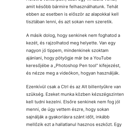
amit később bármire felhasználhatunk. Tehát
ebben az esetben is először az alapokkal kell
tisztában lenni, és azt sokan nem szeretik.
A másik dolog, hogy senkinek nem foghatod a
kezét, és rajzolhatod meg helyette. Van egy
nagyon jó tippem, mindenkinek szoktam
ajánlani, hogy pötyögje már be a YouTube
keresőjébe a „Photoshop Pen tool” kifejezést,
és nézze meg a videókon, hogyan használják.
Ezenkívül csak a Ctrl és az Alt billentyűkre van
szükség. Ezeket munka közben kézszégszinten
kell tudni kezelni. Elsőre senkinek nem fog jól
menni, de úgy vettem észre, hogy sokan
sajnálják a gyakorlásra szánt időt, inkább
mellőzik ezt a hallatlanul hasznos eszközt. Egy