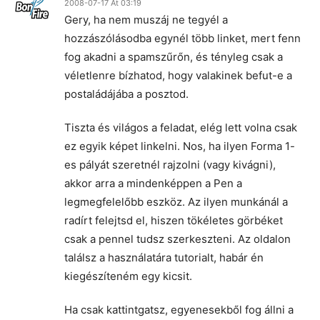
2008-07-17 At 03:19
Gery, ha nem muszáj ne tegyél a
hozzászólásodba egynél több linket, mert fenn
fog akadni a spamszűrőn, és tényleg csak a
véletlenre bízhatod, hogy valakinek befut-e a
postaládájába a posztod.
Tiszta és világos a feladat, elég lett volna csak
ez egyik képet linkelni. Nos, ha ilyen Forma 1-
es pályát szeretnél rajzolni (vagy kivágni),
akkor arra a mindenképpen a Pen a
legmegfelelőbb eszköz. Az ilyen munkánál a
radírt felejtsd el, hiszen tökéletes görbéket
csak a pennel tudsz szerkeszteni. Az oldalon
találsz a használatára tutorialt, habár én
kiegészíteném egy kicsit.
Ha csak kattintgatsz, egyenesekből fog állni a