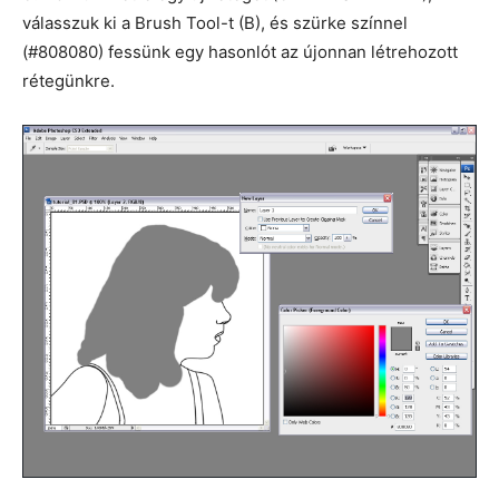
válasszuk ki a Brush Tool-t (B), és szürke színnel
(#808080) fessünk egy hasonlót az újonnan létrehozott
rétegünkre.