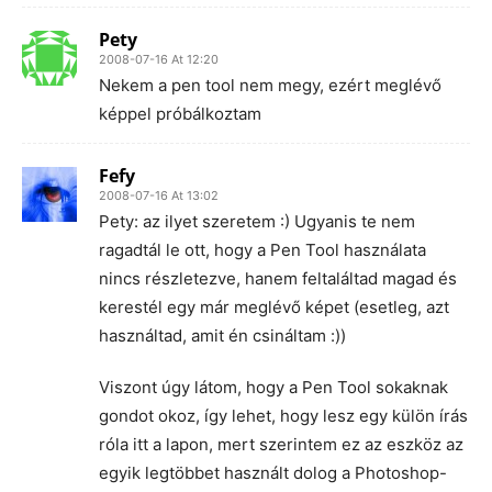
Pety
2008-07-16 At 12:20
Nekem a pen tool nem megy, ezért meglévő
képpel próbálkoztam
Fefy
2008-07-16 At 13:02
Pety: az ilyet szeretem :) Ugyanis te nem
ragadtál le ott, hogy a Pen Tool használata
nincs részletezve, hanem feltaláltad magad és
kerestél egy már meglévő képet (esetleg, azt
használtad, amit én csináltam :))
Viszont úgy látom, hogy a Pen Tool sokaknak
gondot okoz, így lehet, hogy lesz egy külön írás
róla itt a lapon, mert szerintem ez az eszköz az
egyik legtöbbet használt dolog a Photoshop-