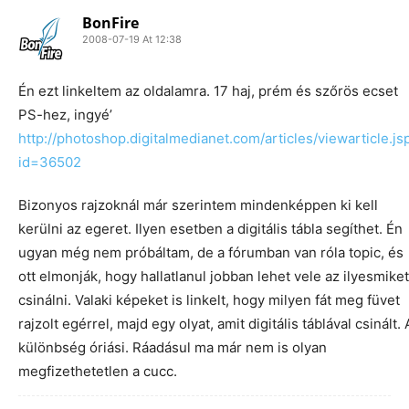
BonFire
2008-07-19 At 12:38
Én ezt linkeltem az oldalamra. 17 haj, prém és szőrös ecset
PS-hez, ingyé’
http://photoshop.digitalmedianet.com/articles/viewarticle.js
id=36502
Bizonyos rajzoknál már szerintem mindenképpen ki kell
kerülni az egeret. Ilyen esetben a digitális tábla segíthet. Én
ugyan még nem próbáltam, de a fórumban van róla topic, és
ott elmonják, hogy hallatlanul jobban lehet vele az ilyesmiket
csinálni. Valaki képeket is linkelt, hogy milyen fát meg füvet
rajzolt egérrel, majd egy olyat, amit digitális táblával csinált. 
különbség óriási. Ráadásul ma már nem is olyan
megfizethetetlen a cucc.