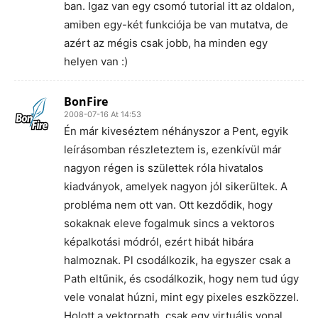
ban. Igaz van egy csomó tutorial itt az oldalon,
amiben egy-két funkciója be van mutatva, de
azért az mégis csak jobb, ha minden egy
helyen van :)
BonFire
2008-07-16 At 14:53
Én már kiveséztem néhányszor a Pent, egyik
leírásomban részleteztem is, ezenkívül már
nagyon régen is születtek róla hivatalos
kiadványok, amelyek nagyon jól sikerültek. A
probléma nem ott van. Ott kezdődik, hogy
sokaknak eleve fogalmuk sincs a vektoros
képalkotási módról, ezért hibát hibára
halmoznak. Pl csodálkozik, ha egyszer csak a
Path eltűnik, és csodálkozik, hogy nem tud úgy
vele vonalat húzni, mint egy pixeles eszközzel.
Holott a vektorpath, csak egy virtuális vonal,