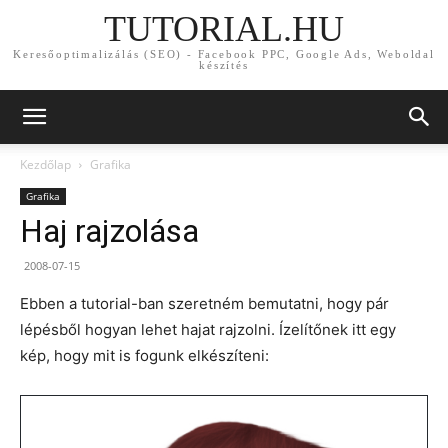
TUTORIAL.HU
Keresőoptimalizálás (SEO) - Facebook PPC, Google Ads, Weboldal
készítés
Kezdőlap
Grafika
Grafika
Haj rajzolása
2008-07-15
Ebben a tutorial-ban szeretném bemutatni, hogy pár
lépésből hogyan lehet hajat rajzolni. Ízelítőnek itt egy
kép, hogy mit is fogunk elkészíteni: