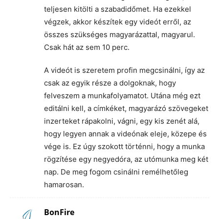
teljesen kitölti a szabadidőmet. Ha ezekkel
végzek, akkor készítek egy videót erről, az
összes szükséges magyarázattal, magyarul.
Csak hát az sem 10 perc.
A videót is szeretem profin megcsinálni, így az
csak az egyik része a dolgoknak, hogy
felveszem a munkafolyamatot. Utána még ezt
editálni kell, a címkéket, magyarázó szövegeket
inzerteket rápakolni, vágni, egy kis zenét alá,
hogy legyen annak a videónak eleje, közepe és
vége is. Ez úgy szokott történni, hogy a munka
rögzítése egy negyedóra, az utómunka meg két
nap. De meg fogom csinálni remélhetőleg
hamarosan.
BonFire