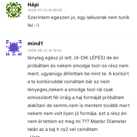
Hápi
2008-07-23 At 09:35
Szerintem egeszen jo, egy laikusnak nem tunik
fel :-)
mind1
2008-08-22 At 15:02
tényleg egész jó lett .(4-DIK LÉPÉS) de én
próbáltam és nekem smodge tool-os rész nem
ment. ugyanúgy állítottam be mint te. A kontúrt
a te kontúroddal csináltam bár ez nem
lényeges,nekem a smodge tool-lal csak
elmosódott fél óráig a haj formáját próbáltam
alakítani de semmi.nem is mentem tovább mert
nekem nem volt ilyen jó formája. ezt a rész én
nem értettem ez meg mi ??? Master Diameter
talán az a baj h cs2 vel csináltam