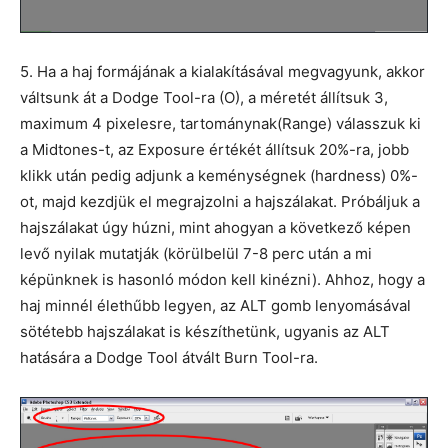
5. Ha a haj formájának a kialakításával megvagyunk, akkor
váltsunk át a Dodge Tool-ra (O), a méretét állítsuk 3,
maximum 4 pixelesre, tartománynak(Range) válasszuk ki
a Midtones-t, az Exposure értékét állítsuk 20%-ra, jobb
klikk után pedig adjunk a keménységnek (hardness) 0%-
ot, majd kezdjük el megrajzolni a hajszálakat. Próbáljuk a
hajszálakat úgy húzni, mint ahogyan a következő képen
levő nyilak mutatják (körülbelül 7-8 perc után a mi
képünknek is hasonló módon kell kinézni). Ahhoz, hogy a
haj minnél élethűbb legyen, az ALT gomb lenyomásával
sötétebb hajszálakat is készíthetünk, ugyanis az ALT
hatására a Dodge Tool átvált Burn Tool-ra.