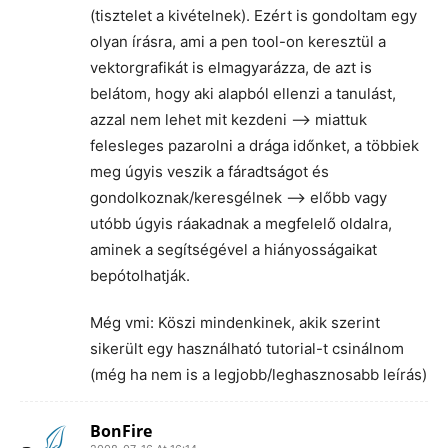
(tisztelet a kivételnek). Ezért is gondoltam egy
olyan írásra, ami a pen tool-on keresztül a
vektorgrafikát is elmagyarázza, de azt is
belátom, hogy aki alapból ellenzi a tanulást,
azzal nem lehet mit kezdeni –> miattuk
felesleges pazarolni a drága időnket, a többiek
meg úgyis veszik a fáradtságot és
gondolkoznak/keresgélnek –> előbb vagy
utóbb úgyis ráakadnak a megfelelő oldalra,
aminek a segítségével a hiányosságaikat
bepótolhatják.
Még vmi: Köszi mindenkinek, akik szerint
sikerült egy használható tutorial-t csinálnom
(még ha nem is a legjobb/leghasznosabb leírás)
BonFire