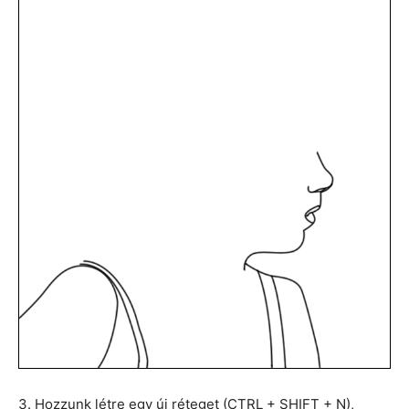
3. Hozzunk létre egy új réteget (CTRL + SHIFT + N),