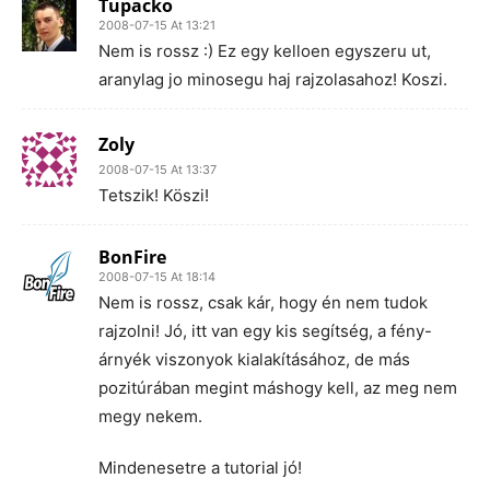
Tupacko
2008-07-15 At 13:21
Nem is rossz :) Ez egy kelloen egyszeru ut,
aranylag jo minosegu haj rajzolasahoz! Koszi.
Zoly
2008-07-15 At 13:37
Tetszik! Köszi!
BonFire
2008-07-15 At 18:14
Nem is rossz, csak kár, hogy én nem tudok
rajzolni! Jó, itt van egy kis segítség, a fény-
árnyék viszonyok kialakításához, de más
pozitúrában megint máshogy kell, az meg nem
megy nekem.
Mindenesetre a tutorial jó!