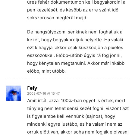
üres fehér dokumentumon kell begyakorolni a
pen kezelését, és később az erre szánt idő
sokszorosan megtérül majd.
De hangsúlyozom, senkinek nem foghatjuk a
kezét, hogy begyakoroljuk helyette. Ha valaki
ezt kihagyja, akkor csak küszködjön a pixeles
eszközökkel. Előbb-utóbb úgyis rá fog jönni,
hogy kénytelen megtanulni. Akkor már inkább
előbb, mint utóbb.
Fefy
2008-07-16 At 15:47
Amit írtál, azzal 100%-ban egyet is értek, mert
tényleg nem lehet senki kezét fogni, viszont azt
is figyelembe kell vennünk (sajnos), hogy
mindenki egyre lustább, és ha valami nem az
orruk előtt van, akkor soha nem fogják elolvasni