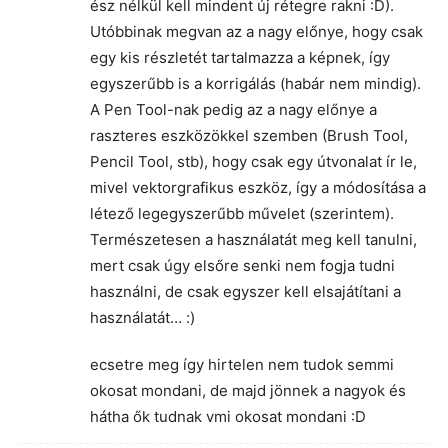
ész nélkül kell mindent új rétegre rakni :D).
Utóbbinak megvan az a nagy előnye, hogy csak
egy kis részletét tartalmazza a képnek, így
egyszerűbb is a korrigálás (habár nem mindig).
A Pen Tool-nak pedig az a nagy előnye a
raszteres eszközökkel szemben (Brush Tool,
Pencil Tool, stb), hogy csak egy útvonalat ír le,
mivel vektorgrafikus eszköz, így a módosítása a
létező legegyszerűbb művelet (szerintem).
Természetesen a használatát meg kell tanulni,
mert csak úgy elsőre senki nem fogja tudni
használni, de csak egyszer kell elsajátítani a
használatát… :)
ecsetre meg így hirtelen nem tudok semmi
okosat mondani, de majd jönnek a nagyok és
hátha ők tudnak vmi okosat mondani :D