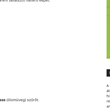
ent (átlátszó) hátterű képet.
A 
át
hi
ass
(ólomüveg) szűrőt.
r
a