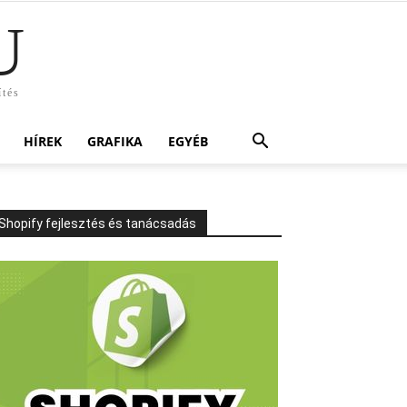
U
ítés
HÍREK
GRAFIKA
EGYÉB
Shopify fejlesztés és tanácsadás