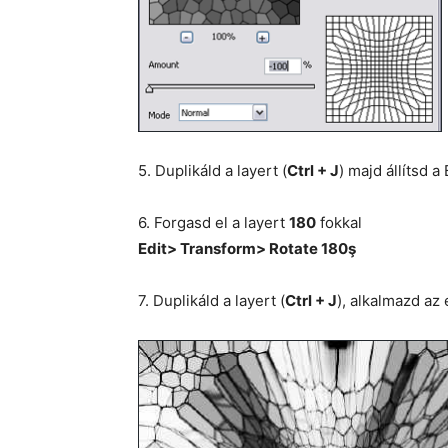
5. Duplikáld a layert (
Ctrl + J
) majd állítsd 
6. Forgasd el a layert
180
fokkal
Edit> Transform> Rotate 180ş
7. Duplikáld a layert (
Ctrl + J
), alkalmazd az 