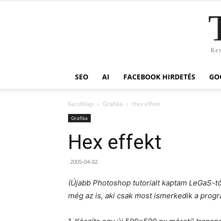
Ker
SEO
AI
FACEBOOK HIRDETÉS
GO
Kezdőlap
Grafika
Hex effekt
Grafika
Hex effekt
2005-04-02
(Újabb Photoshop tutorialt kaptam LeGaS-tó
még az is, aki csak most ismerkedik a progra