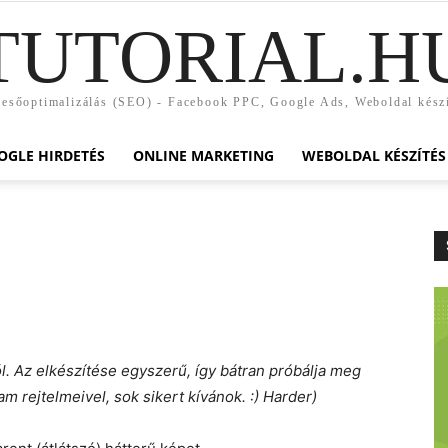
TUTORIAL.H
esőoptimalizálás (SEO) - Facebook PPC, Google Ads, Weboldal kész
OGLE HIRDETÉS
ONLINE MARKETING
WEBOLDAL KÉSZÍTÉS
l. Az elkészítése egyszerű, így bátran próbálja meg
m rejtelmeivel, sok sikert kívánok. :) Harder)