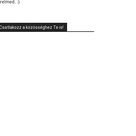
relmed. :)
Csatlakozz a közösséghez Te is!