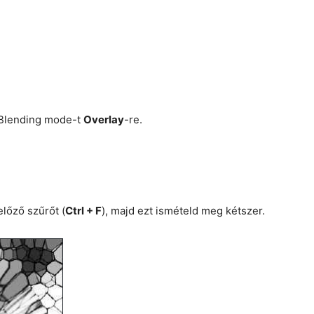
a Blending mode-t
Overlay
-re.
előző szűrőt (
Ctrl + F
), majd ezt ismételd meg kétszer.