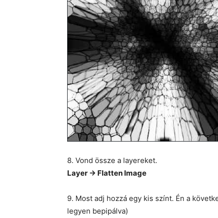
8. Vond össze a layereket.
Layer -> Flatten Image
9. Most adj hozzá egy kis színt. Én a követk
legyen bepipálva)