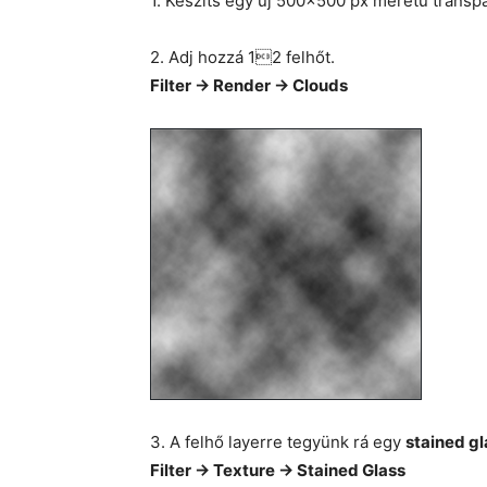
1. Készíts egy új 500×500 px méretű transpar
2. Adj hozzá 12 felhőt.
Filter -> Render -> Clouds
3. A felhő layerre tegyünk rá egy
stained gl
Filter -> Texture -> Stained Glass