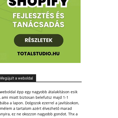
Megújult a weboldal
weboldal épp egy nagyobb átalakításon esik
, ami miatt biztosan belefutsz majd 1-1
bába a lapon. Dolgozok ezerrel a javításokon,
emélem a tartalom azért élvezhető marad
nnyira, ez ne okozzon nagyobb gondot. Thx a