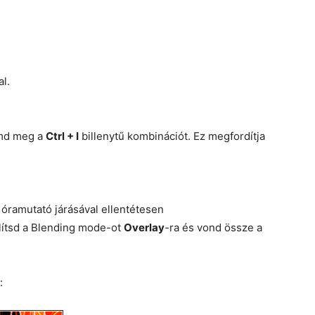
l.
omd meg a
Ctrl + I
billenytű kombinációt. Ez megfordítja
 óramutató járásával ellentétesen
lítsd a Blending mode-ot
Overlay
-ra és vond össze a
: