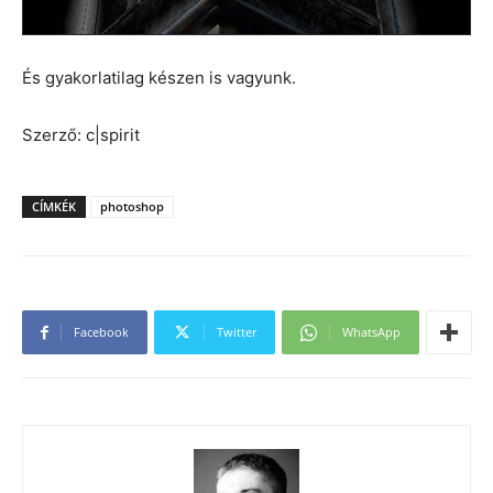
És gyakorlatilag készen is vagyunk.
Szerző: c|spirit
CÍMKÉK
photoshop
Facebook
Twitter
WhatsApp