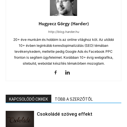
Hugyecz Görgy (Harder)
http://blog.harder.hu
20+ éve munkám és hobbim is az online világhoz köt. Az utóbbi
10+ évben leginkább keresőopimalizálás (SEO) témában
tevékenykedem, mellette pedig Google Ads és Facebook PPC
fronton is segítem ügyfeleimet. Korábban 10+ évig webgrafika,
sitebuild, weboldal készítés témakörben mozogtam.
KAPCSOLÓDÓ CIKKEK
TÖBB A SZERZŐTŐL
Csokoládé szöveg effekt