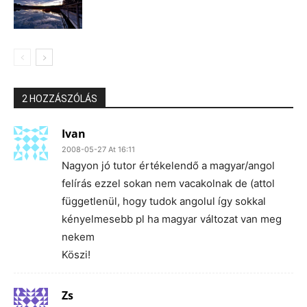
2 HOZZÁSZÓLÁS
Ivan
2008-05-27 At 16:11
Nagyon jó tutor értékelendő a magyar/angol
felírás ezzel sokan nem vacakolnak de (attol
függetlenül, hogy tudok angolul így sokkal
kényelmesebb pl ha magyar változat van meg
nekem
Köszi!
Zs