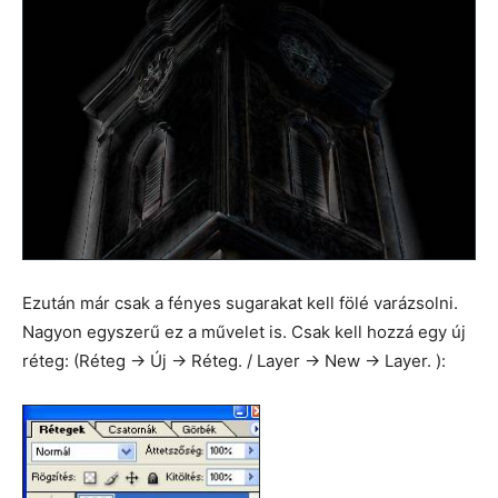
Ezután már csak a fényes sugarakat kell fölé varázsolni.
Nagyon egyszerű ez a művelet is. Csak kell hozzá egy új
réteg: (Réteg -> Új -> Réteg. / Layer -> New -> Layer. ):