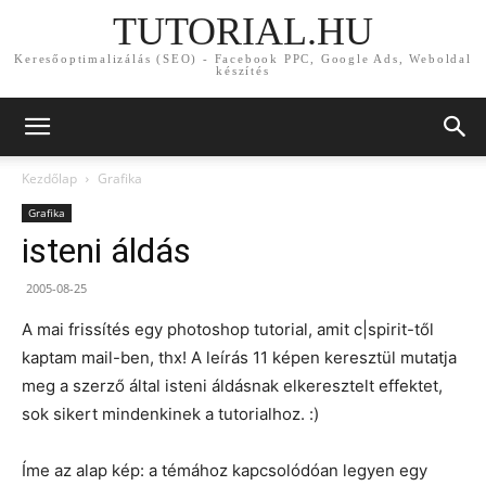
TUTORIAL.HU
Keresőoptimalizálás (SEO) - Facebook PPC, Google Ads, Weboldal
készítés
Kezdőlap
Grafika
Grafika
isteni áldás
2005-08-25
A mai frissítés egy photoshop tutorial, amit c|spirit-től
kaptam mail-ben, thx! A leírás 11 képen keresztül mutatja
meg a szerző által isteni áldásnak elkeresztelt effektet,
sok sikert mindenkinek a tutorialhoz. :)
Íme az alap kép: a témához kapcsolódóan legyen egy