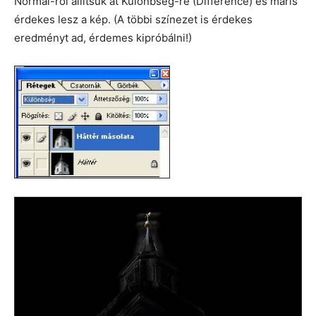
Normál-ról állítsuk át Különbség-re (Difference) és máris
érdekes lesz a kép. (A többi színezet is érdekes
eredményt ad, érdemes kipróbálni!)