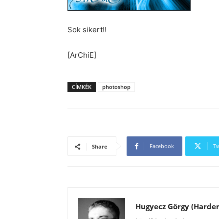
Sok sikert!!
[ArChiE]
CÍMKÉK
photoshop
Facebook
Tw
Share
Hugyecz Görgy (Harder