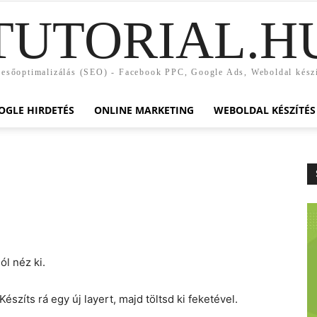
TUTORIAL.H
esőoptimalizálás (SEO) - Facebook PPC, Google Ads, Weboldal kész
OGLE HIRDETÉS
ONLINE MARKETING
WEBOLDAL KÉSZÍTÉS
ól néz ki.
zíts rá egy új layert, majd töltsd ki feketével.