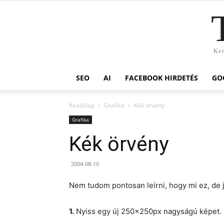
Ker
SEO
AI
FACEBOOK HIRDETÉS
GO
Kezdőlap
Grafika
Kék örvény
Grafika
Kék örvény
2004-08-10
Nem tudom pontosan leírni, hogy mi ez, de j
1.
Nyiss egy új 250x250px nagyságú képet. Kés