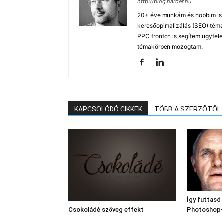
http://blog.harder.hu
20+ éve munkám és hobbim is a
keresőopimalizálás (SEO) tém
PPC fronton is segítem ügyfele
témakörben mozogtam.
KAPCSOLÓDÓ CIKKEK
TÖBB A SZERZŐTŐL
Így futtasd
Photoshop-
Csokoládé szöveg effekt