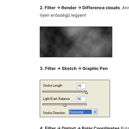
2.
Filter -> Render -> Difference clouds
. An
ilyen erősségű legyen!
3.
Filter -> Sketch -> Graphic Pen
4.
Filter -> Distort -> Polar Coordinates
Pola