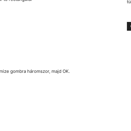
tü
omize gombra háromszor, majd OK.