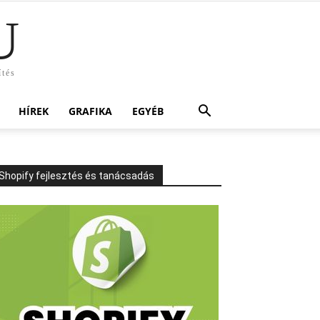
U
ítés
HÍREK
GRAFIKA
EGYÉB
Shopify fejlesztés és tanácsadás