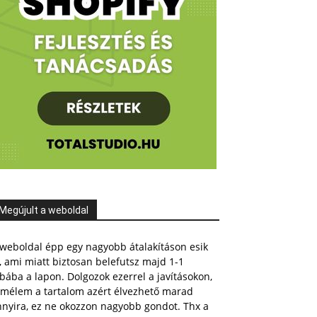
Megújult a weboldal
weboldal épp egy nagyobb átalakításon esik
, ami miatt biztosan belefutsz majd 1-1
bába a lapon. Dolgozok ezerrel a javításokon,
emélem a tartalom azért élvezhető marad
nnyira, ez ne okozzon nagyobb gondot. Thx a