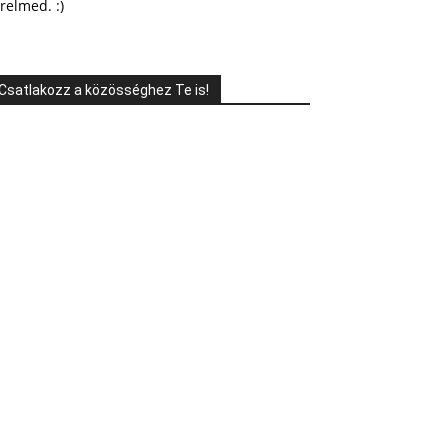
relmed. :)
Csatlakozz a közösséghez Te is!