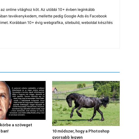
z online világhoz köt. Az utóbbi 10+ évben leginkább
ában tevékenykedem, mellette pedig Google Ads és Facebook
imet. Korábban 10+ évig webgrafika, sitebuild, weboldal készítés
 körbe a szöveget
ban!
10 módszer, hogy a Photoshop
gyorsabb legyen