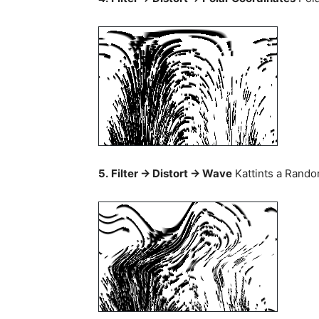
5.
Filter -> Distort -> Wave
Kattints a Rand