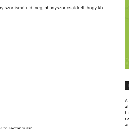
nyiszor ismételd meg, ahányszor csak kell, hogy kb
A 
át
hi
r
a
r to rectangular