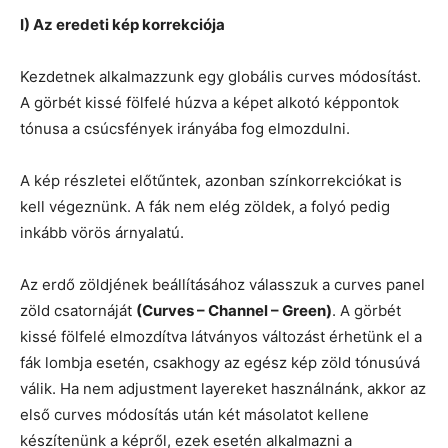
I) Az eredeti kép korrekciója
Kezdetnek alkalmazzunk egy globális curves módosítást.
A görbét kissé fölfelé húzva a képet alkotó képpontok
tónusa a csúcsfények irányába fog elmozdulni.
A kép részletei előtűntek, azonban színkorrekciókat is
kell végeznünk. A fák nem elég zöldek, a folyó pedig
inkább vörös árnyalatú.
Az erdő zöldjének beállításához válasszuk a curves panel
zöld csatornáját
(Curves – Channel – Green)
. A görbét
kissé fölfelé elmozdítva látványos változást érhetünk el a
fák lombja esetén, csakhogy az egész kép zöld tónusúvá
válik. Ha nem adjustment layereket használnánk, akkor az
első curves módosítás után két másolatot kellene
készítenünk a képről, ezek esetén alkalmazni a