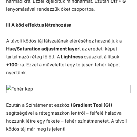
harmadikra. Ezzel kijelöltük mindhármat. Ezután
Ctr + G
lenyomásával rendezzük őket csoportba.
II) A köd effektus létrehozása
A távoli ködös táj látszatának eléréséhez használjuk a
Hue/Saturation adjustment layer
t az eredeti képet
tartalmazó réteg fölött. A
Lightness
csúszkát állítsuk
+100
-ra. Ezzel a művelettel egy teljesen fehér képet
nyertünk.
Ezután a Színátmenet eszköz
(Gradient Tool (G))
segítségével a rétegmaszkon lentről – felfelé haladva
hozzunk létre egy fekete – fehér színátmenetet. A távoli
ködös táj már meg is jelent!