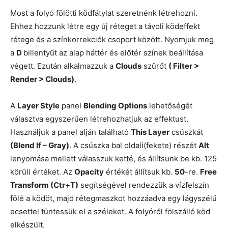
Most a folyó fölötti ködfátylat szeretnénk létrehozni.
Ehhez hozzunk létre egy új réteget a távoli ködeffekt
rétege és a színkorrekciók csoport között. Nyomjuk meg
a
D
billentyűt az alap háttér és előtér színek beállítása
végett. Ezután alkalmazzuk a
Clouds
szűrőt
( Filter >
Render > Clouds)
.
A
Layer Style
panel
Blending Options
lehetőségét
választva egyszerűen létrehozhatjuk az effektust.
Használjuk a panel alján található
This Layer
csúszkát
(Blend If – Gray)
. A csúszka bal oldali(fekete) részét
Alt
lenyomása mellett válasszuk ketté, és állítsunk be kb. 125
körüli értéket. Az
Opacity
értékét állítsuk kb.
50
-re.
Free
Transform (Ctr+T)
segítségével rendezzük a vízfelszín
fölé a ködöt, majd rétegmaszkot hozzáadva egy lágyszélű
ecsettel tüntessük el a széleket. A folyóról fölszálló köd
elkészült.