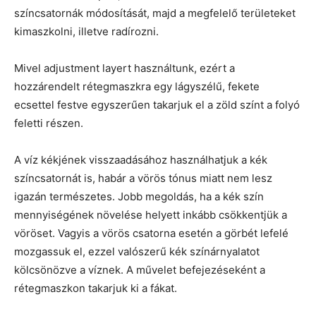
színcsatornák módosítását, majd a megfelelő területeket
kimaszkolni, illetve radírozni.
Mivel adjustment layert használtunk, ezért a
hozzárendelt rétegmaszkra egy lágyszélű, fekete
ecsettel festve egyszerűen takarjuk el a zöld színt a folyó
feletti részen.
A víz kékjének visszaadásához használhatjuk a kék
színcsatornát is, habár a vörös tónus miatt nem lesz
igazán természetes. Jobb megoldás, ha a kék szín
mennyiségének növelése helyett inkább csökkentjük a
vöröset. Vagyis a vörös csatorna esetén a görbét lefelé
mozgassuk el, ezzel valószerű kék színárnyalatot
kölcsönözve a víznek. A művelet befejezéseként a
rétegmaszkon takarjuk ki a fákat.