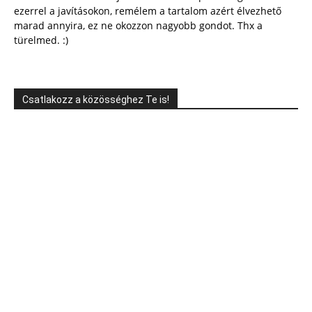
ezerrel a javításokon, remélem a tartalom azért élvezhető
marad annyira, ez ne okozzon nagyobb gondot. Thx a
türelmed. :)
Csatlakozz a közösséghez Te is!