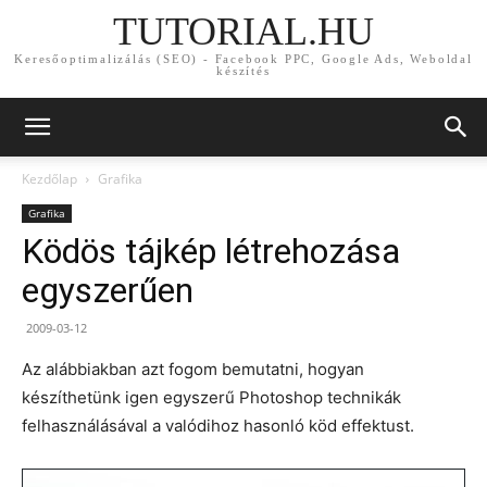
TUTORIAL.HU
Keresőoptimalizálás (SEO) - Facebook PPC, Google Ads, Weboldal
készítés
Kezdőlap
Grafika
Grafika
Ködös tájkép létrehozása
egyszerűen
2009-03-12
Az alábbiakban azt fogom bemutatni, hogyan
készíthetünk igen egyszerű Photoshop technikák
felhasználásával a valódihoz hasonló köd effektust.