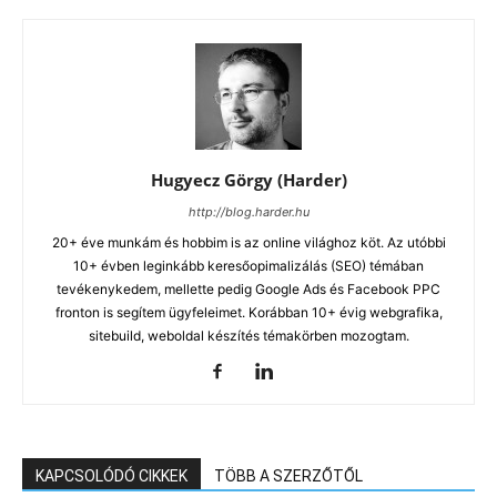
Hugyecz Görgy (Harder)
http://blog.harder.hu
20+ éve munkám és hobbim is az online világhoz köt. Az utóbbi
10+ évben leginkább keresőopimalizálás (SEO) témában
tevékenykedem, mellette pedig Google Ads és Facebook PPC
fronton is segítem ügyfeleimet. Korábban 10+ évig webgrafika,
sitebuild, weboldal készítés témakörben mozogtam.
KAPCSOLÓDÓ CIKKEK
TÖBB A SZERZŐTŐL