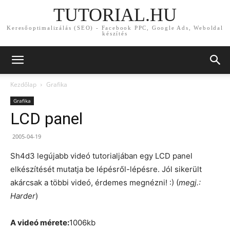
TUTORIAL.HU
Keresőoptimalizálás (SEO) - Facebook PPC, Google Ads, Weboldal
készítés
Kezdőlap
Grafika
Grafika
LCD panel
2005-04-19
Sh4d3 legújabb videó tutorialjában egy LCD panel
elkészítését mutatja be lépésről-lépésre. Jól sikerült
akárcsak a többi videó, érdemes megnézni! :) (
megj.:
Harder
)
A videó mérete:
1006kb