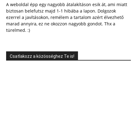
A weboldal épp egy nagyobb átalakításon esik át, ami miatt
biztosan belefutsz majd 1-1 hibába a lapon. Dolgozok
ezerrel a javításokon, remélem a tartalom azért élvezhető
marad annyira, ez ne okozzon nagyobb gondot. Thx a
türelmed. :)
Csatlakozz a közösséghez Te is!