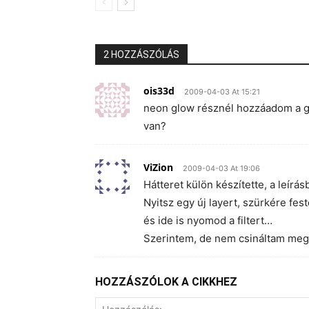
2 HOZZÁSZÓLÁS
ois33d
2009-04-03 At 15:21
neon glow résznél hozzáadom a gl
van?
ViZion
2009-04-03 At 19:06
Hátteret külön készítette, a leírá
Nyitsz egy új layert, szürkére fes
és ide is nyomod a filtert…
Szerintem, de nem csináltam me
HOZZÁSZÓLOK A CIKKHEZ