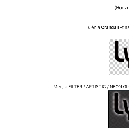
(Horizo
). én a
Crandall
-t h
Menj a FILTER / ARTISTIC / NEON GL