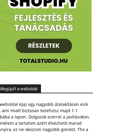
Megújult a weboldal
weboldal épp egy nagyobb átalakításon esik
, ami miatt biztosan belefutsz majd 1-1
bába a lapon. Dolgozok ezerrel a javításokon,
emélem a tartalom azért élvezhető marad
nnyira, ez ne okozzon nagyobb gondot. Thx a