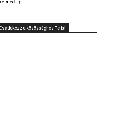
relmed. :)
Csatlakozz a közösséghez Te is!