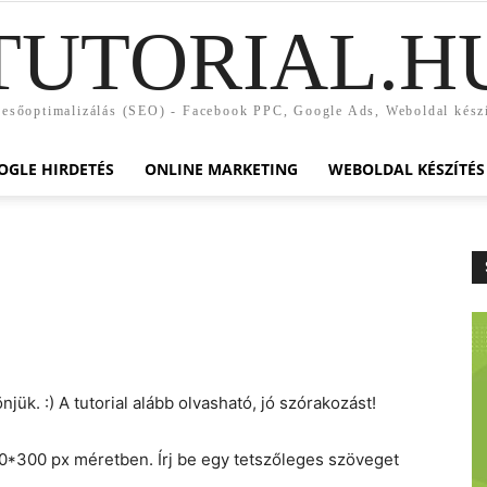
TUTORIAL.H
esőoptimalizálás (SEO) - Facebook PPC, Google Ads, Weboldal kész
OGLE HIRDETÉS
ONLINE MARKETING
WEBOLDAL KÉSZÍTÉS
jük. :) A tutorial alább olvasható, jó szórakozást!
0*300 px méretben. Írj be egy tetszőleges szöveget