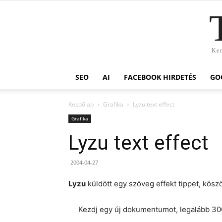
Ker
SEO
AI
FACEBOOK HIRDETÉS
GO
Kezdőlap
Grafika
Lyzu text effect
Grafika
Lyzu text effect
2004-04-27
Lyzu
küldött egy szöveg effekt tippet, köszön
Kezdj egy új dokumentumot, legalább 30