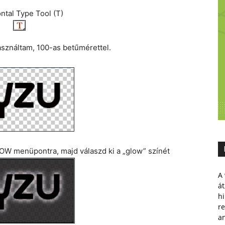
ntal Type Tool (T)
asználtam, 100-as betűmérettel.
OW menüpontra, majd válaszd ki a „glow” színét
A 
át
hi
r
a