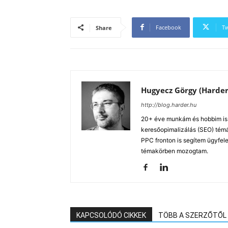
Facebook
Tw
Share
Hugyecz Görgy (Harder
http://blog.harder.hu
20+ éve munkám és hobbim is a
keresőopimalizálás (SEO) tém
PPC fronton is segítem ügyfele
témakörben mozogtam.
KAPCSOLÓDÓ CIKKEK
TÖBB A SZERZŐTŐL