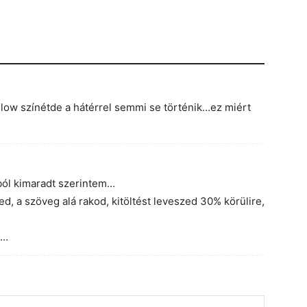
ow színétde a hátérrel semmi se történik…ez miért
sból kimaradt szerintem…
ted, a szöveg alá rakod, kitöltést leveszed 30% körülire,
g…