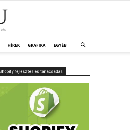
U
ítés
HÍREK
GRAFIKA
EGYÉB
Shopify fejlesztés és tanácsadás