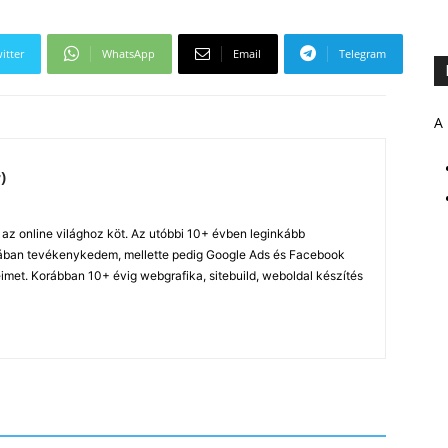
itter
WhatsApp
Email
Telegram
A 
)
z online világhoz köt. Az utóbbi 10+ évben leginkább
ában tevékenykedem, mellette pedig Google Ads és Facebook
imet. Korábban 10+ évig webgrafika, sitebuild, weboldal készítés