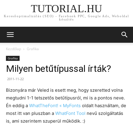
TUTORIAL.HU
Keresőoptimalizálás (SEO) - Facebook PPC, Google Ads, Weboldal
készítés
Kezdőlap
Grafika
Grafika
Milyen betűtípussal írták?
2011-11-22
Bizonyára már Veled is esett meg, hogy szeretted volna
megtudni 1-1 tetszetős betűtípusról, mi is a pontos neve.
Én eddig a
WhatTheFont! « MyFonts
oldalt használtam, de
most itt van pluszban a
WhatFont Tool
nevű szolgáltatás
is, ami szerintem szuperül működik. :)