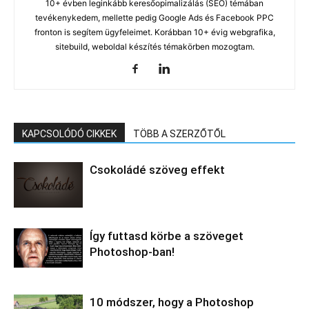
10+ évben leginkább keresőopimalizálás (SEO) témában
tevékenykedem, mellette pedig Google Ads és Facebook PPC
fronton is segítem ügyfeleimet. Korábban 10+ évig webgrafika,
sitebuild, weboldal készítés témakörben mozogtam.
KAPCSOLÓDÓ CIKKEK
TÖBB A SZERZŐTŐL
Csokoládé szöveg effekt
Így futtasd körbe a szöveget
Photoshop-ban!
10 módszer, hogy a Photoshop