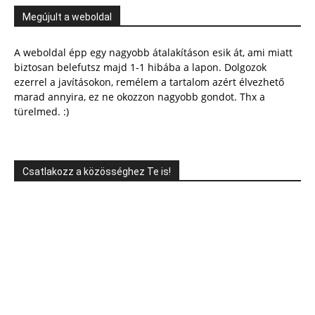
Megújult a weboldal
A weboldal épp egy nagyobb átalakításon esik át, ami miatt
biztosan belefutsz majd 1-1 hibába a lapon. Dolgozok
ezerrel a javításokon, remélem a tartalom azért élvezhető
marad annyira, ez ne okozzon nagyobb gondot. Thx a
türelmed. :)
Csatlakozz a közösséghez Te is!