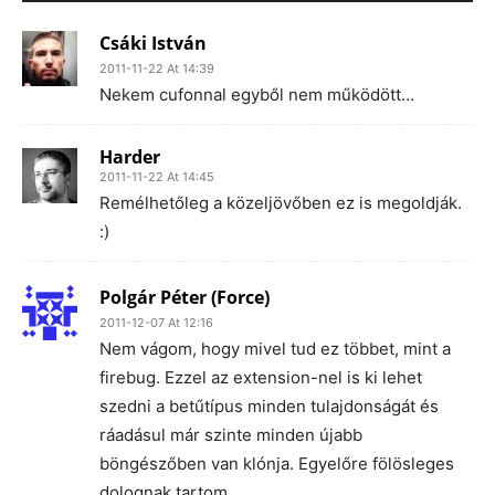
Csáki István
2011-11-22 At 14:39
Nekem cufonnal egyből nem működött…
Harder
2011-11-22 At 14:45
Remélhetőleg a közeljövőben ez is megoldják.
:)
Polgár Péter (Force)
2011-12-07 At 12:16
Nem vágom, hogy mivel tud ez többet, mint a
firebug. Ezzel az extension-nel is ki lehet
szedni a betűtípus minden tulajdonságát és
ráadásul már szinte minden újabb
böngészőben van klónja. Egyelőre fölösleges
dolognak tartom.