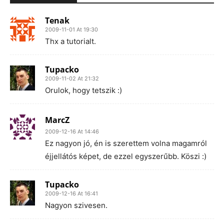
Tenak
2009-11-01 At 19:30
Thx a tutorialt.
Tupacko
2009-11-02 At 21:32
Orulok, hogy tetszik :)
MarcZ
2009-12-16 At 14:46
Ez nagyon jó, én is szerettem volna magamról
éjjellátós képet, de ezzel egyszerűbb. Köszi :)
Tupacko
2009-12-16 At 16:41
Nagyon szivesen.