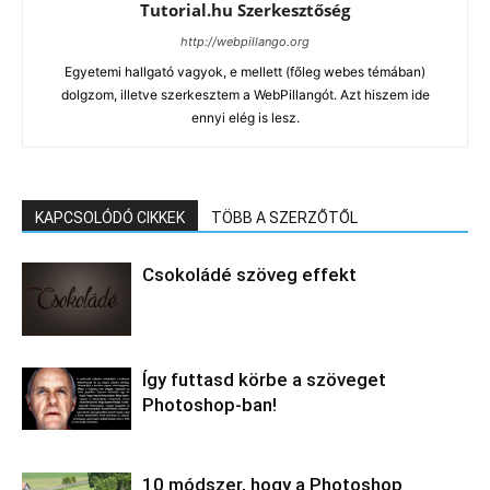
Tutorial.hu Szerkesztőség
http://webpillango.org
Egyetemi hallgató vagyok, e mellett (főleg webes témában)
dolgzom, illetve szerkesztem a WebPillangót. Azt hiszem ide
ennyi elég is lesz.
KAPCSOLÓDÓ CIKKEK
TÖBB A SZERZŐTŐL
Csokoládé szöveg effekt
Így futtasd körbe a szöveget
Photoshop-ban!
10 módszer, hogy a Photoshop