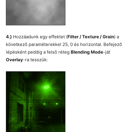
4.)
Hozzáadunk egy effektet (
Filter / Texture / Grain
) a
következõ paraméterekkel 25, 0 és horizontal. Befejezõ
lépésként peddig a felsõ réteg
Blending Mode
-ját
Overlay
-ra tesszük: