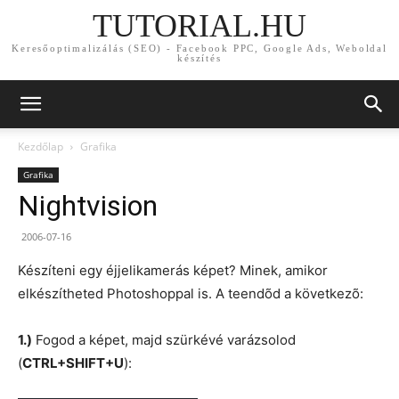
TUTORIAL.HU
Keresőoptimalizálás (SEO) - Facebook PPC, Google Ads, Weboldal
készítés
Kezdőlap
Grafika
Grafika
Nightvision
2006-07-16
Készíteni egy éjjelikamerás képet? Minek, amikor
elkészítheted Photoshoppal is. A teendõd a következõ:
1.)
Fogod a képet, majd szürkévé varázsolod
(
CTRL+SHIFT+U
):