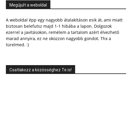
Megújult a weboldal
A weboldal épp egy nagyobb átalakításon esik át, ami miatt
biztosan belefutsz majd 1-1 hibába a lapon. Dolgozok
ezerrel a javításokon, remélem a tartalom azért élvezhető
marad annyira, ez ne okozzon nagyobb gondot. Thx a
türelmed. :)
Csatlakozz a közösséghez Te is!