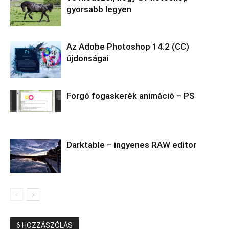
gyorsabb legyen
Az Adobe Photoshop 14.2 (CC)
újdonságai
Forgó fogaskerék animáció – PS
Darktable – ingyenes RAW editor
6 HOZZÁSZÓLÁS