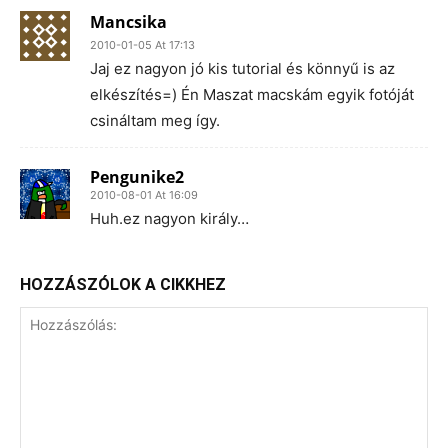
Mancsika
2010-01-05 At 17:13
Jaj ez nagyon jó kis tutorial és könnyű is az
elkészítés=) Én Maszat macskám egyik fotóját
csináltam meg így.
Pengunike2
2010-08-01 At 16:09
Huh.ez nagyon király…
HOZZÁSZÓLOK A CIKKHEZ