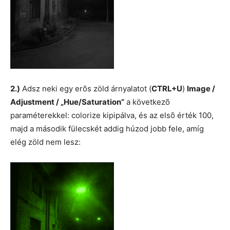
2.)
Adsz neki egy erõs zöld árnyalatot (
CTRL+U
)
Image /
Adjustment / „Hue/Saturation”
a következõ
paraméterekkel: colorize kipipálva, és az elsõ érték 100,
majd a második fülecskét addig húzod jobb fele, amíg
elég zöld nem lesz: