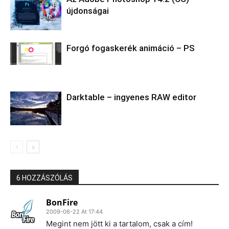
újdonságai
Forgó fogaskerék animáció – PS
Darktable – ingyenes RAW editor
6 HOZZÁSZÓLÁS
BonFire
2009-06-22 At 17:44
Megint nem jött ki a tartalom, csak a cím!