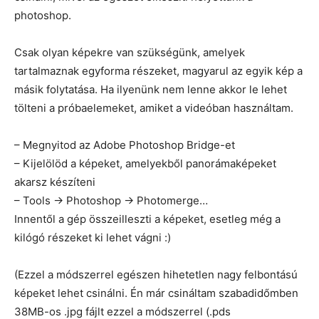
photoshop.
Csak olyan képekre van szükségünk, amelyek
tartalmaznak egyforma részeket, magyarul az egyik kép a
másik folytatása. Ha ilyenünk nem lenne akkor le lehet
tölteni a próbaelemeket, amiket a videóban használtam.
– Megnyitod az Adobe Photoshop Bridge-et
– Kijelölöd a képeket, amelyekből panorámaképeket
akarsz készíteni
– Tools -> Photoshop -> Photomerge…
Innentől a gép összeilleszti a képeket, esetleg még a
kilógó részeket ki lehet vágni :)
(Ezzel a módszerrel egészen hihetetlen nagy felbontású
képeket lehet csinálni. Én már csináltam szabadidőmben
38MB-os .jpg fájlt ezzel a módszerrel (.pds