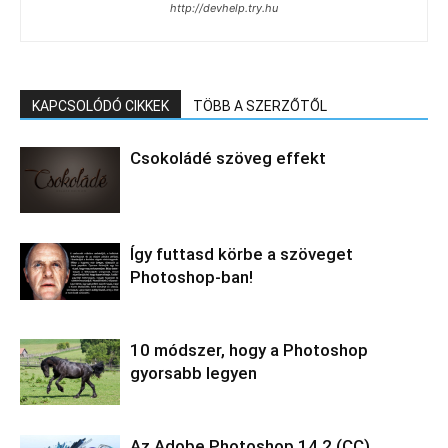
http://devhelp.try.hu
KAPCSOLÓDÓ CIKKEK
TÖBB A SZERZŐTŐL
Csokoládé szöveg effekt
Így futtasd körbe a szöveget
Photoshop-ban!
10 módszer, hogy a Photoshop
gyorsabb legyen
Az Adobe Photoshop 14.2 (CC)