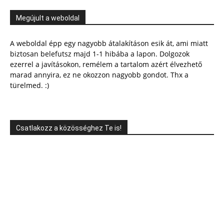
Megújult a weboldal
A weboldal épp egy nagyobb átalakításon esik át, ami miatt
biztosan belefutsz majd 1-1 hibába a lapon. Dolgozok
ezerrel a javításokon, remélem a tartalom azért élvezhető
marad annyira, ez ne okozzon nagyobb gondot. Thx a
türelmed. :)
Csatlakozz a közösséghez Te is!