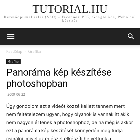
TUTORIAL.HU
Keresőoptimalizálás (SEO) - Facebook PPC, Google Ads, Weboldal
készítés
Kezdőlap
Grafika
Grafika
Panoráma kép készítése
photoshopban
2009-06-22
Úgy gondolom ezt a videót közzé kellett tennem mert
nem feltételezem ugyan, hogy olyanok is vannak itt akik
nem nagyon értenek a photoshophoz, de ha még is akkor
ezt a panoráma kép készítését könnyedén meg tudja
csinálni, mivel az egészet elkészíti helyettünk a